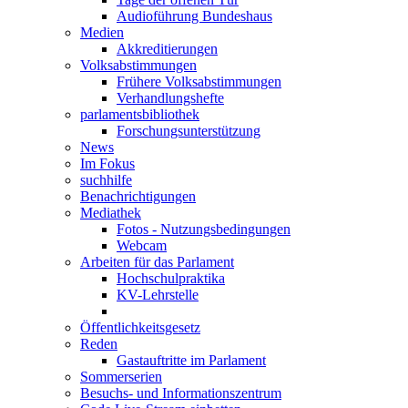
Audioführung Bundeshaus
Medien
Akkreditierungen
Volksabstimmungen
Frühere Volksabstimmungen
Verhandlungshefte
parlamentsbibliothek
Forschungsunterstützung
News
Im Fokus
suchhilfe
Benachrichtigungen
Mediathek
Fotos - Nutzungsbedingungen
Webcam
Arbeiten für das Parlament
Hochschulpraktika
KV-Lehrstelle
Öffentlichkeitsgesetz
Reden
Gastauftritte im Parlament
Sommerserien
Besuchs- und Informationszentrum