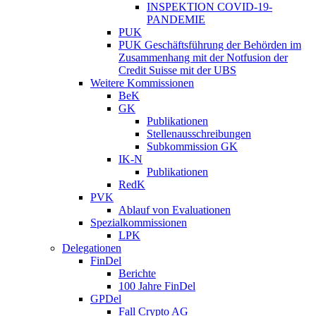
INSPEKTION COVID-19-
PANDEMIE
PUK
PUK Geschäftsführung der Behörden im
Zusammenhang mit der Notfusion der
Credit Suisse mit der UBS
Weitere Kommissionen
BeK
GK
Publikationen
Stellenausschreibungen
Subkommission GK
IK-N
Publikationen
RedK
PVK
Ablauf von Evaluationen
Spezialkommissionen
LPK
Delegationen
FinDel
Berichte
100 Jahre FinDel
GPDel
Fall Crypto AG