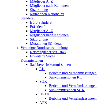
Mitglieder A–Z
Mitglieder nach Kantonen
Sitzordnung
Mutationen Nationalrat
Ständerat
Büro Ständerat
Präsident/in
Mitglieder A–Z
Mitglieder nach Kantonen
Sitzordnung
Mutationen Ständerat
Vereinigte Bundesversammlung
Ratsmitglieder seit 1848
Erweiterte Suche
Kommissionen
Sachbereichskommissionen
RK
Berichte und Vernehmlassungen
Subkommissionen RK
SGK
Berichte und Vernehmlassungen
Subkommissionen SGK
UREK
Berichte und Vernehmlassungen
APK