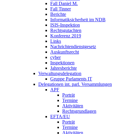
Fall Daniel M.
Fall Tinner
Berichte
Informatiksicherheit ­im NDB
ISIS-Inspektion
Rechtsgutachten
Konferenz 2019
Links
Nachrichtendienstgesetz
Auskunftsrecht
cyber
Inspektionen
Jahresberichte
Verwaltungsdelegation
Gruppe Parlaments IT
Delegationen int. parl. Versammlungen
APF
Porträt
Termine
Aktivitäten
Rechtsgrundlagen
EFTA/EU
Porträt
Termine
Aktivitäten