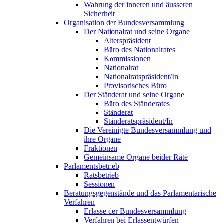
Wahrung der inneren und äusseren
Sicherheit
Organisation der Bundesversammlung
Der Nationalrat und seine Organe
Alterspräsident
Büro des Nationalrates
Kommissionen
Nationalrat
Nationalratspräsident/In
Provisorisches Büro
Der Ständerat und seine Organe
Büro des Ständerates
Ständerat
Ständeratspräsident/In
Die Vereinigte Bundesversammlung und
ihre Organe
Fraktionen
Gemeinsame Organe beider Räte
Parlamentsbetrieb
Ratsbetrieb
Sessionen
Beratungsgegenstände und das Parlamentarische
Verfahren
Erlasse der Bundesversammlung
Verfahren bei Erlassentwürfen