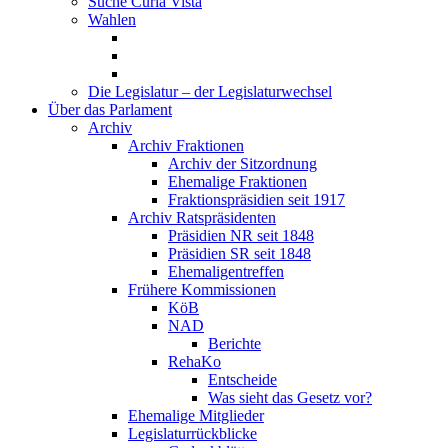
Suche Curia Vista
Wahlen
Die Legislatur – der Legislaturwechsel
Über das Parlament
Archiv
Archiv Fraktionen
Archiv der Sitzordnung
Ehemalige Fraktionen
Fraktionspräsidien seit 1917
Archiv Ratspräsidenten
Präsidien NR seit 1848
Präsidien SR seit 1848
Ehemaligentreffen
Frühere Kommissionen
KöB
NAD
Berichte
RehaKo
Entscheide
Was sieht das Gesetz vor?
Ehemalige Mitglieder
Legislaturrückblicke