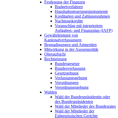
Festlegung der Finanzen
Budgetverfahren
Haushaltssteuerungsinstrumente
Kreditarten und Zahlungsrahmen
Nachtragskredite
Voranschlag mit integriertem
Aufgaben- und Finanzplan (IAFP)
Gewährleistung von
Kantonalverfassungen
Begnadigungen und Amnestien
Mitwirkung in der Aussenpolitik
Oberaufsicht
Rechtsetzung
Bundesgesetze
Bundesverfassung
Gesetzgebung
Verfassungsgebung
Verordnungen
Verordnungsgebung
Wahlen
Wahl der Bundespräsidentin oder
des Bundespräsidenten
Wahl der Mitglieder des Bundesrates
Wahl der Mitglieder der
Eidgenössischen Gerichte