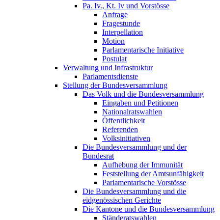
Pa. Iv., Kt. Iv und Vorstösse
Anfrage
Fragestunde
Interpellation
Motion
Parlamentarische Initiative
Postulat
Verwaltung und Infrastruktur
Parlamentsdienste
Stellung der Bundesversammlung
Das Volk und die Bundesversammlung
Eingaben und Petitionen
Nationalratswahlen
Öffentlichkeit
Referenden
Volksinitiativen
Die Bundesversammlung und der
Bundesrat
Aufhebung der Immunität
Feststellung der Amtsunfähigkeit
Parlamentarische Vorstösse
Die Bundesversammlung und die
eidgenössischen Gerichte
Die Kantone und die Bundesversammlung
Ständeratswahlen