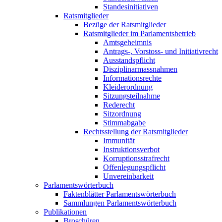
Standesinitiativen
Ratsmitglieder
Bezüge der Ratsmitglieder
Ratsmitglieder im Parlamentsbetrieb
Amtsgeheimnis
Antrags-, Vorstoss- und Initiativrecht
Ausstandspflicht
Disziplinarmassnahmen
Informationsrechte
Kleiderordnung
Sitzungsteilnahme
Rederecht
Sitzordnung
Stimmabgabe
Rechtsstellung der Ratsmitglieder
Immunität
Instruktionsverbot
Korruptionsstrafrecht
Offenlegungspflicht
Unvereinbarkeit
Parlamentswörterbuch
Faktenblätter Parlamentswörterbuch
Sammlungen Parlamentswörterbuch
Publikationen
Broschüren