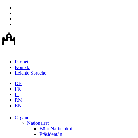
Parlnet
Kontakt
Leichte Sprache
DE
FR
IT
RM
EN
Organe
Nationalrat
Büro Nationalrat
Präsident/in