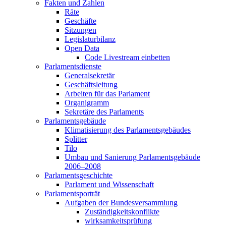
Fakten und Zahlen
Räte
Geschäfte
Sitzungen
Legislaturbilanz
Open Data
Code Livestream einbetten
Parlamentsdienste
Generalsekretär
Geschäftsleitung
Arbeiten für das Parlament
Organigramm
Sekretäre des Parlaments
Parlamentsgebäude
Klimatisierung des Parlamentsgebäudes
Splitter
Tilo
Umbau und Sanierung Parlamentsgebäude
2006–2008
Parlamentsgeschichte
Parlament und Wissenschaft
Parlamentsporträt
Aufgaben der Bundesversammlung
Zuständigkeitskonflikte
wirksamkeitsprüfung