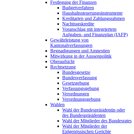
Festlegung der Finanzen
Budgetverfahren
Haushaltssteuerungsinstrumente
Kreditarten und Zahlungsrahmen
Nachtragskredite
Voranschlag mit integriertem
Aufgaben- und Finanzplan (IAFP)
Gewährleistung von
Kantonalverfassungen
Begnadigungen und Amnestien
Mitwirkung in der Aussenpolitik
Oberaufsicht
Rechtsetzung
Bundesgesetze
Bundesverfassung
Gesetzgebung
Verfassungsgebung
Verordnungen
Verordnungsgebung
Wahlen
Wahl der Bundespräsidentin oder
des Bundespräsidenten
Wahl der Mitglieder des Bundesrates
Wahl der Mitglieder der
Eidgenössischen Gerichte