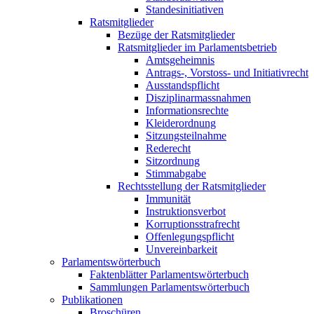
Standesinitiativen
Ratsmitglieder
Bezüge der Ratsmitglieder
Ratsmitglieder im Parlamentsbetrieb
Amtsgeheimnis
Antrags-, Vorstoss- und Initiativrecht
Ausstandspflicht
Disziplinarmassnahmen
Informationsrechte
Kleiderordnung
Sitzungsteilnahme
Rederecht
Sitzordnung
Stimmabgabe
Rechtsstellung der Ratsmitglieder
Immunität
Instruktionsverbot
Korruptionsstrafrecht
Offenlegungspflicht
Unvereinbarkeit
Parlamentswörterbuch
Faktenblätter Parlamentswörterbuch
Sammlungen Parlamentswörterbuch
Publikationen
Broschüren