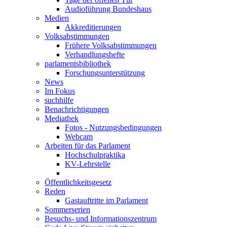
Audioführung Bundeshaus
Medien
Akkreditierungen
Volksabstimmungen
Frühere Volksabstimmungen
Verhandlungshefte
parlamentsbibliothek
Forschungsunterstützung
News
Im Fokus
suchhilfe
Benachrichtigungen
Mediathek
Fotos - Nutzungsbedingungen
Webcam
Arbeiten für das Parlament
Hochschulpraktika
KV-Lehrstelle
Öffentlichkeitsgesetz
Reden
Gastauftritte im Parlament
Sommerserien
Besuchs- und Informationszentrum