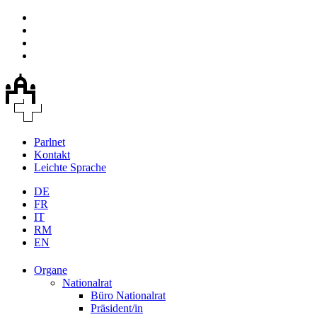
Parlnet
Kontakt
Leichte Sprache
DE
FR
IT
RM
EN
Organe
Nationalrat
Büro Nationalrat
Präsident/in