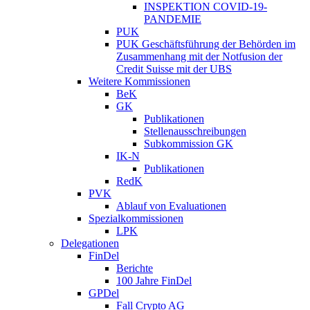
INSPEKTION COVID-19-
PANDEMIE
PUK
PUK Geschäftsführung der Behörden im
Zusammenhang mit der Notfusion der
Credit Suisse mit der UBS
Weitere Kommissionen
BeK
GK
Publikationen
Stellenausschreibungen
Subkommission GK
IK-N
Publikationen
RedK
PVK
Ablauf von Evaluationen
Spezialkommissionen
LPK
Delegationen
FinDel
Berichte
100 Jahre FinDel
GPDel
Fall Crypto AG