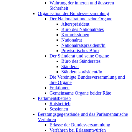
Wahrung der inneren und äusseren
Sicherheit
Organisation der Bundesversammlung
Der Nationalrat und seine Organe
Alterspräsident
Büro des Nationalrates
Kommissionen
Nationalrat
Nationalratspräsident/In
Provisorisches Büro
Der Ständerat und seine Organe
Büro des Ständerates
Ständerat
Ständeratspräsident/In
Die Vereinigte Bundesversammlung und
ihre Organe
Fraktionen
Gemeinsame Organe beider Räte
Parlamentsbetrieb
Ratsbetrieb
Sessionen
Beratungsgegenstände und das Parlamentarische
Verfahren
Erlasse der Bundesversammlung
Verfahren bei Erlassentwürfen