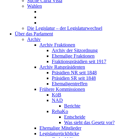
Suche Curia Vista
Wahlen
Die Legislatur – der Legislaturwechsel
Über das Parlament
Archiv
Archiv Fraktionen
Archiv der Sitzordnung
Ehemalige Fraktionen
Fraktionspräsidien seit 1917
Archiv Ratspräsidenten
Präsidien NR seit 1848
Präsidien SR seit 1848
Ehemaligentreffen
Frühere Kommissionen
KöB
NAD
Berichte
RehaKo
Entscheide
Was sieht das Gesetz vor?
Ehemalige Mitglieder
Legislaturrückblicke