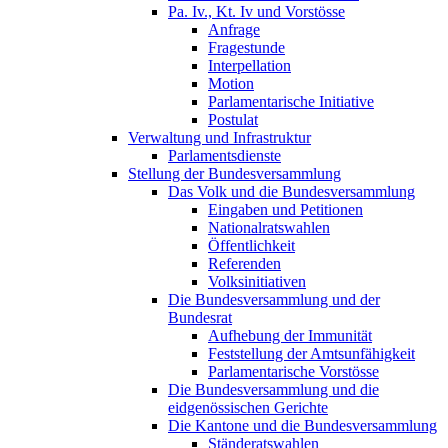
Pa. Iv., Kt. Iv und Vorstösse
Anfrage
Fragestunde
Interpellation
Motion
Parlamentarische Initiative
Postulat
Verwaltung und Infrastruktur
Parlamentsdienste
Stellung der Bundesversammlung
Das Volk und die Bundesversammlung
Eingaben und Petitionen
Nationalratswahlen
Öffentlichkeit
Referenden
Volksinitiativen
Die Bundesversammlung und der
Bundesrat
Aufhebung der Immunität
Feststellung der Amtsunfähigkeit
Parlamentarische Vorstösse
Die Bundesversammlung und die
eidgenössischen Gerichte
Die Kantone und die Bundesversammlung
Ständeratswahlen