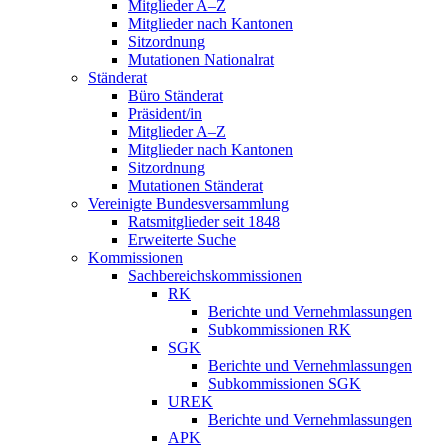
Mitglieder A–Z
Mitglieder nach Kantonen
Sitzordnung
Mutationen Nationalrat
Ständerat
Büro Ständerat
Präsident/in
Mitglieder A–Z
Mitglieder nach Kantonen
Sitzordnung
Mutationen Ständerat
Vereinigte Bundesversammlung
Ratsmitglieder seit 1848
Erweiterte Suche
Kommissionen
Sachbereichskommissionen
RK
Berichte und Vernehmlassungen
Subkommissionen RK
SGK
Berichte und Vernehmlassungen
Subkommissionen SGK
UREK
Berichte und Vernehmlassungen
APK