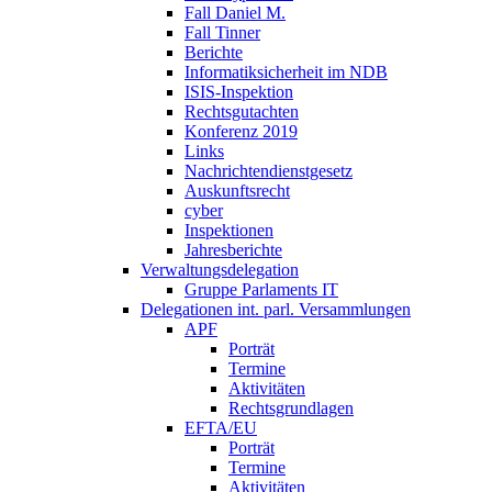
Fall Daniel M.
Fall Tinner
Berichte
Informatiksicherheit ­im NDB
ISIS-Inspektion
Rechtsgutachten
Konferenz 2019
Links
Nachrichtendienstgesetz
Auskunftsrecht
cyber
Inspektionen
Jahresberichte
Verwaltungsdelegation
Gruppe Parlaments IT
Delegationen int. parl. Versammlungen
APF
Porträt
Termine
Aktivitäten
Rechtsgrundlagen
EFTA/EU
Porträt
Termine
Aktivitäten