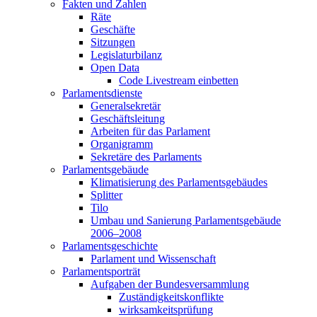
Fakten und Zahlen
Räte
Geschäfte
Sitzungen
Legislaturbilanz
Open Data
Code Livestream einbetten
Parlamentsdienste
Generalsekretär
Geschäftsleitung
Arbeiten für das Parlament
Organigramm
Sekretäre des Parlaments
Parlamentsgebäude
Klimatisierung des Parlamentsgebäudes
Splitter
Tilo
Umbau und Sanierung Parlamentsgebäude
2006–2008
Parlamentsgeschichte
Parlament und Wissenschaft
Parlamentsporträt
Aufgaben der Bundesversammlung
Zuständigkeitskonflikte
wirksamkeitsprüfung