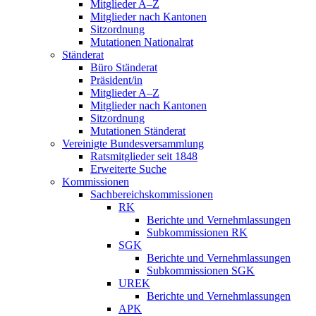
Mitglieder A–Z
Mitglieder nach Kantonen
Sitzordnung
Mutationen Nationalrat
Ständerat
Büro Ständerat
Präsident/in
Mitglieder A–Z
Mitglieder nach Kantonen
Sitzordnung
Mutationen Ständerat
Vereinigte Bundesversammlung
Ratsmitglieder seit 1848
Erweiterte Suche
Kommissionen
Sachbereichskommissionen
RK
Berichte und Vernehmlassungen
Subkommissionen RK
SGK
Berichte und Vernehmlassungen
Subkommissionen SGK
UREK
Berichte und Vernehmlassungen
APK