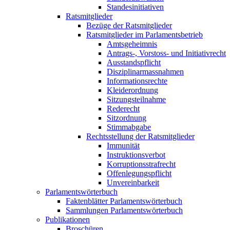
Standesinitiativen
Ratsmitglieder
Bezüge der Ratsmitglieder
Ratsmitglieder im Parlamentsbetrieb
Amtsgeheimnis
Antrags-, Vorstoss- und Initiativrecht
Ausstandspflicht
Disziplinarmassnahmen
Informationsrechte
Kleiderordnung
Sitzungsteilnahme
Rederecht
Sitzordnung
Stimmabgabe
Rechtsstellung der Ratsmitglieder
Immunität
Instruktionsverbot
Korruptionsstrafrecht
Offenlegungspflicht
Unvereinbarkeit
Parlamentswörterbuch
Faktenblätter Parlamentswörterbuch
Sammlungen Parlamentswörterbuch
Publikationen
Broschüren