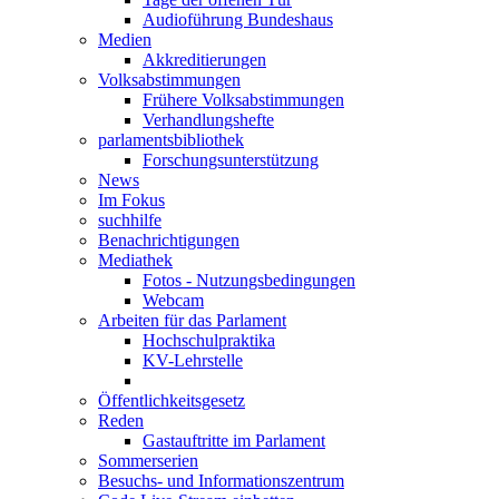
Audioführung Bundeshaus
Medien
Akkreditierungen
Volksabstimmungen
Frühere Volksabstimmungen
Verhandlungshefte
parlamentsbibliothek
Forschungsunterstützung
News
Im Fokus
suchhilfe
Benachrichtigungen
Mediathek
Fotos - Nutzungsbedingungen
Webcam
Arbeiten für das Parlament
Hochschulpraktika
KV-Lehrstelle
Öffentlichkeitsgesetz
Reden
Gastauftritte im Parlament
Sommerserien
Besuchs- und Informationszentrum