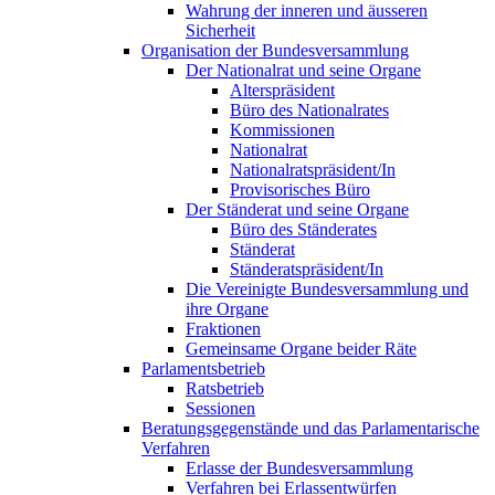
Wahrung der inneren und äusseren
Sicherheit
Organisation der Bundesversammlung
Der Nationalrat und seine Organe
Alterspräsident
Büro des Nationalrates
Kommissionen
Nationalrat
Nationalratspräsident/In
Provisorisches Büro
Der Ständerat und seine Organe
Büro des Ständerates
Ständerat
Ständeratspräsident/In
Die Vereinigte Bundesversammlung und
ihre Organe
Fraktionen
Gemeinsame Organe beider Räte
Parlamentsbetrieb
Ratsbetrieb
Sessionen
Beratungsgegenstände und das Parlamentarische
Verfahren
Erlasse der Bundesversammlung
Verfahren bei Erlassentwürfen