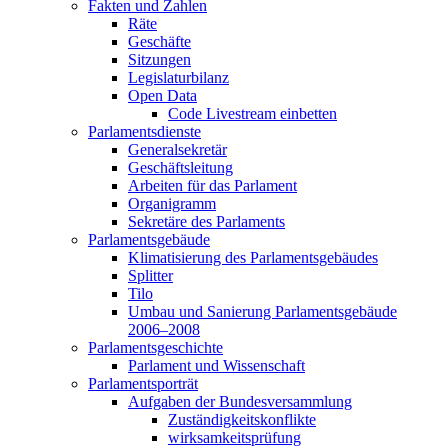
Fakten und Zahlen
Räte
Geschäfte
Sitzungen
Legislaturbilanz
Open Data
Code Livestream einbetten
Parlamentsdienste
Generalsekretär
Geschäftsleitung
Arbeiten für das Parlament
Organigramm
Sekretäre des Parlaments
Parlamentsgebäude
Klimatisierung des Parlamentsgebäudes
Splitter
Tilo
Umbau und Sanierung Parlamentsgebäude
2006–2008
Parlamentsgeschichte
Parlament und Wissenschaft
Parlamentsporträt
Aufgaben der Bundesversammlung
Zuständigkeitskonflikte
wirksamkeitsprüfung