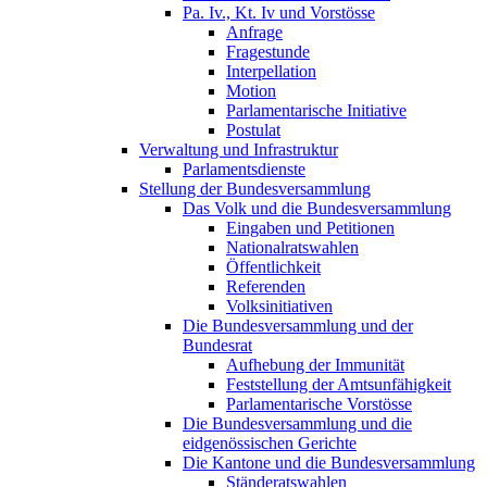
Pa. Iv., Kt. Iv und Vorstösse
Anfrage
Fragestunde
Interpellation
Motion
Parlamentarische Initiative
Postulat
Verwaltung und Infrastruktur
Parlamentsdienste
Stellung der Bundesversammlung
Das Volk und die Bundesversammlung
Eingaben und Petitionen
Nationalratswahlen
Öffentlichkeit
Referenden
Volksinitiativen
Die Bundesversammlung und der
Bundesrat
Aufhebung der Immunität
Feststellung der Amtsunfähigkeit
Parlamentarische Vorstösse
Die Bundesversammlung und die
eidgenössischen Gerichte
Die Kantone und die Bundesversammlung
Ständeratswahlen