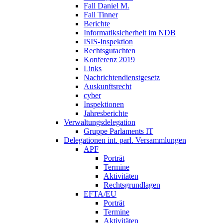
Fall Daniel M.
Fall Tinner
Berichte
Informatiksicherheit ­im NDB
ISIS-Inspektion
Rechtsgutachten
Konferenz 2019
Links
Nachrichtendienstgesetz
Auskunftsrecht
cyber
Inspektionen
Jahresberichte
Verwaltungsdelegation
Gruppe Parlaments IT
Delegationen int. parl. Versammlungen
APF
Porträt
Termine
Aktivitäten
Rechtsgrundlagen
EFTA/EU
Porträt
Termine
Aktivitäten