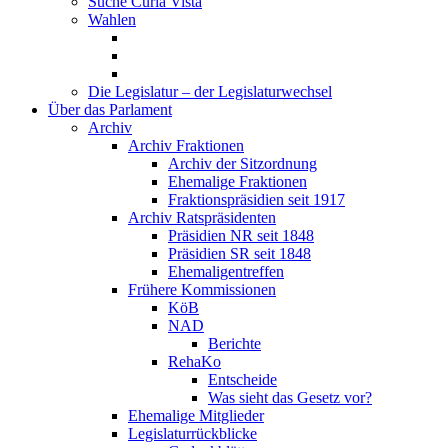
Suche Curia Vista
Wahlen
Die Legislatur – der Legislaturwechsel
Über das Parlament
Archiv
Archiv Fraktionen
Archiv der Sitzordnung
Ehemalige Fraktionen
Fraktionspräsidien seit 1917
Archiv Ratspräsidenten
Präsidien NR seit 1848
Präsidien SR seit 1848
Ehemaligentreffen
Frühere Kommissionen
KöB
NAD
Berichte
RehaKo
Entscheide
Was sieht das Gesetz vor?
Ehemalige Mitglieder
Legislaturrückblicke