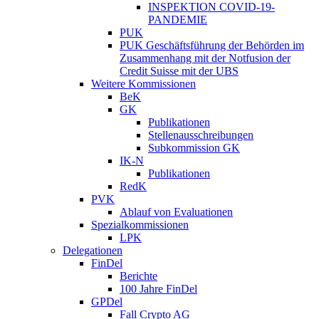
INSPEKTION COVID-19-
PANDEMIE
PUK
PUK Geschäftsführung der Behörden im
Zusammenhang mit der Notfusion der
Credit Suisse mit der UBS
Weitere Kommissionen
BeK
GK
Publikationen
Stellenausschreibungen
Subkommission GK
IK-N
Publikationen
RedK
PVK
Ablauf von Evaluationen
Spezialkommissionen
LPK
Delegationen
FinDel
Berichte
100 Jahre FinDel
GPDel
Fall Crypto AG