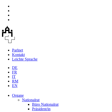
Parlnet
Kontakt
Leichte Sprache
DE
FR
IT
RM
EN
Organe
Nationalrat
Büro Nationalrat
Präsident/in