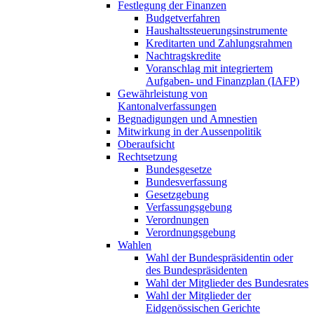
Festlegung der Finanzen
Budgetverfahren
Haushaltssteuerungsinstrumente
Kreditarten und Zahlungsrahmen
Nachtragskredite
Voranschlag mit integriertem
Aufgaben- und Finanzplan (IAFP)
Gewährleistung von
Kantonalverfassungen
Begnadigungen und Amnestien
Mitwirkung in der Aussenpolitik
Oberaufsicht
Rechtsetzung
Bundesgesetze
Bundesverfassung
Gesetzgebung
Verfassungsgebung
Verordnungen
Verordnungsgebung
Wahlen
Wahl der Bundespräsidentin oder
des Bundespräsidenten
Wahl der Mitglieder des Bundesrates
Wahl der Mitglieder der
Eidgenössischen Gerichte