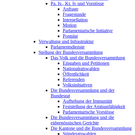
Pa. Iv., Kt. Iv und Vorstösse
Anfrage
Fragestunde
Interpellation
Motion
Parlamentarische Initiative
Postulat
Verwaltung und Infrastruktur
Parlamentsdienste
Stellung der Bundesversammlung
Das Volk und die Bundesversammlung
Eingaben und Petitionen
Nationalratswahlen
Öffentlichkeit
Referenden
Volksinitiativen
Die Bundesversammlung und der
Bundesrat
Aufhebung der Immunität
Feststellung der Amtsunfähigkeit
Parlamentarische Vorstösse
Die Bundesversammlung und die
eidgenössischen Gerichte
Die Kantone und die Bundesversammlung
Ständeratswahlen