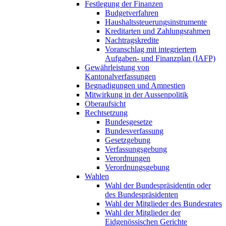
Festlegung der Finanzen
Budgetverfahren
Haushaltssteuerungsinstrumente
Kreditarten und Zahlungsrahmen
Nachtragskredite
Voranschlag mit integriertem
Aufgaben- und Finanzplan (IAFP)
Gewährleistung von
Kantonalverfassungen
Begnadigungen und Amnestien
Mitwirkung in der Aussenpolitik
Oberaufsicht
Rechtsetzung
Bundesgesetze
Bundesverfassung
Gesetzgebung
Verfassungsgebung
Verordnungen
Verordnungsgebung
Wahlen
Wahl der Bundespräsidentin oder
des Bundespräsidenten
Wahl der Mitglieder des Bundesrates
Wahl der Mitglieder der
Eidgenössischen Gerichte