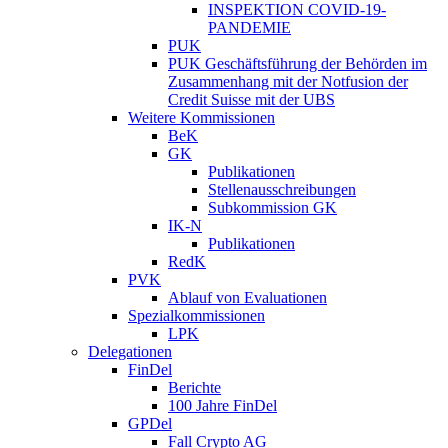
INSPEKTION COVID-19-
PANDEMIE
PUK
PUK Geschäftsführung der Behörden im
Zusammenhang mit der Notfusion der
Credit Suisse mit der UBS
Weitere Kommissionen
BeK
GK
Publikationen
Stellenausschreibungen
Subkommission GK
IK-N
Publikationen
RedK
PVK
Ablauf von Evaluationen
Spezialkommissionen
LPK
Delegationen
FinDel
Berichte
100 Jahre FinDel
GPDel
Fall Crypto AG