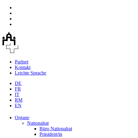
Parlnet
Kontakt
Leichte Sprache
DE
FR
IT
RM
EN
Organe
Nationalrat
Büro Nationalrat
Präsident/in