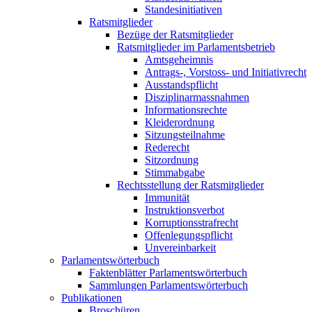
Standesinitiativen
Ratsmitglieder
Bezüge der Ratsmitglieder
Ratsmitglieder im Parlamentsbetrieb
Amtsgeheimnis
Antrags-, Vorstoss- und Initiativrecht
Ausstandspflicht
Disziplinarmassnahmen
Informationsrechte
Kleiderordnung
Sitzungsteilnahme
Rederecht
Sitzordnung
Stimmabgabe
Rechtsstellung der Ratsmitglieder
Immunität
Instruktionsverbot
Korruptionsstrafrecht
Offenlegungspflicht
Unvereinbarkeit
Parlamentswörterbuch
Faktenblätter Parlamentswörterbuch
Sammlungen Parlamentswörterbuch
Publikationen
Broschüren