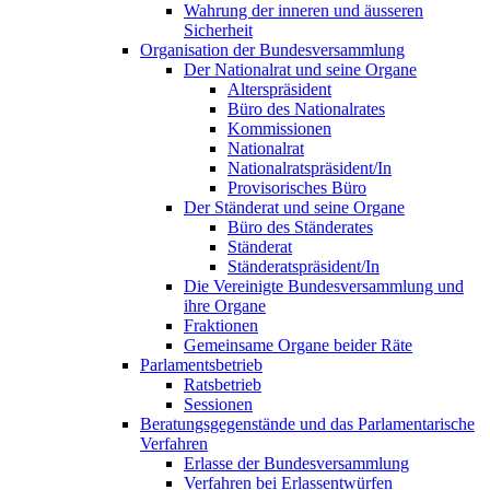
Wahrung der inneren und äusseren
Sicherheit
Organisation der Bundesversammlung
Der Nationalrat und seine Organe
Alterspräsident
Büro des Nationalrates
Kommissionen
Nationalrat
Nationalratspräsident/In
Provisorisches Büro
Der Ständerat und seine Organe
Büro des Ständerates
Ständerat
Ständeratspräsident/In
Die Vereinigte Bundesversammlung und
ihre Organe
Fraktionen
Gemeinsame Organe beider Räte
Parlamentsbetrieb
Ratsbetrieb
Sessionen
Beratungsgegenstände und das Parlamentarische
Verfahren
Erlasse der Bundesversammlung
Verfahren bei Erlassentwürfen