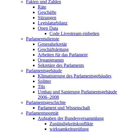
Fakten und Zahlen
Räte
Geschäfte
Sitzungen
Legislaturbilanz
Open Data
Code Livestream einbetten
Parlamentsdienste
Generalsekretär
Geschäftsleitung
Arbeiten für das Parlament
Organigramm
Sekretäre des Parlaments
Parlamentsgebäude
Klimatisierung des Parlamentsgebäudes
Splitter
Tilo
Umbau und Sanierung Parlamentsgebäude
2006–2008
Parlamentsgeschichte
Parlament und Wissenschaft
Parlamentsporträt
Aufgaben der Bundesversammlung
Zuständigkeitskonflikte
wirksamkeitsprüfung