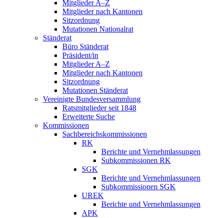
Mitglieder A–Z
Mitglieder nach Kantonen
Sitzordnung
Mutationen Nationalrat
Ständerat
Büro Ständerat
Präsident/in
Mitglieder A–Z
Mitglieder nach Kantonen
Sitzordnung
Mutationen Ständerat
Vereinigte Bundesversammlung
Ratsmitglieder seit 1848
Erweiterte Suche
Kommissionen
Sachbereichskommissionen
RK
Berichte und Vernehmlassungen
Subkommissionen RK
SGK
Berichte und Vernehmlassungen
Subkommissionen SGK
UREK
Berichte und Vernehmlassungen
APK