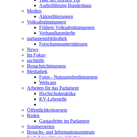
Audioführung Bundeshaus
Medien
Akkreditierungen
Volksabstimmungen
Frühere Volksabstimmungen
Verhandlungshefte
parlamentsbibliothek
Forschungsunterstützung
News
Im Fokus
suchhilfe
Benachrichtigungen
Mediathek
Fotos - Nutzungsbedingungen
Webcam
Arbeiten für das Parlament
Hochschulpraktika
KV-Lehrstelle
Öffentlichkeitsgesetz
Reden
Gastauftritte im Parlament
Sommerserien
Besuchs- und Informationszentrum