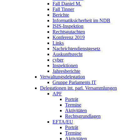
Fall Daniel M.
Fall Tinner
Berichte
Informatiksicherheit ­im NDB
ISIS-Inspektion
Rechtsgutachten
Konferenz 2019
Links
Nachrichtendienstgesetz
Auskunftsrecht
cyber
Inspektionen
Jahresberichte
Verwaltungsdelegation
Gruppe Parlaments IT
Delegationen int. parl. Versammlungen
APF
Porträt
Termine
Aktivitäten
Rechtsgrundlagen
EFTA/EU
Porträt
Termine
Aktivitäten