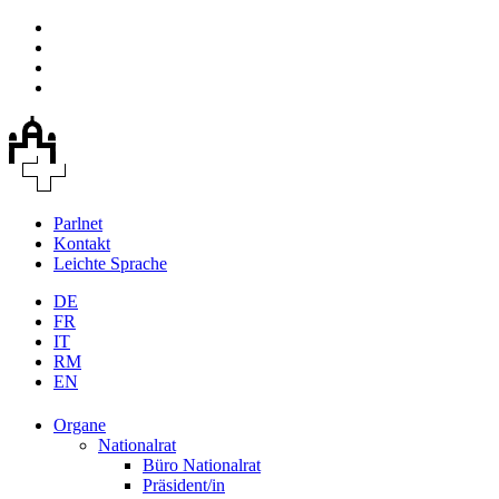
Parlnet
Kontakt
Leichte Sprache
DE
FR
IT
RM
EN
Organe
Nationalrat
Büro Nationalrat
Präsident/in