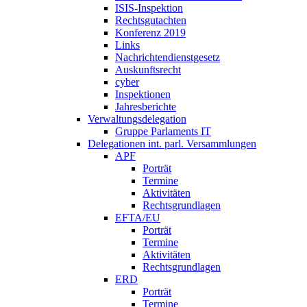
ISIS-Inspektion
Rechtsgutachten
Konferenz 2019
Links
Nachrichtendienstgesetz
Auskunftsrecht
cyber
Inspektionen
Jahresberichte
Verwaltungsdelegation
Gruppe Parlaments IT
Delegationen int. parl. Versammlungen
APF
Porträt
Termine
Aktivitäten
Rechtsgrundlagen
EFTA/EU
Porträt
Termine
Aktivitäten
Rechtsgrundlagen
ERD
Porträt
Termine