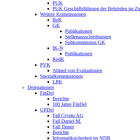
PUK
PUK Geschäftsführung der Behörden im Zus
Weitere Kommissionen
BeK
GK
Publikationen
Stellenausschreibungen
Subkommission GK
IK-N
Publikationen
RedK
PVK
Ablauf von Evaluationen
Spezialkommissionen
LPK
Delegationen
FinDel
Berichte
100 Jahre FinDel
GPDel
Fall Crypto AG
Fall Daniel M.
Fall Tinner
Berichte
Informatiksicherheit ­im NDB