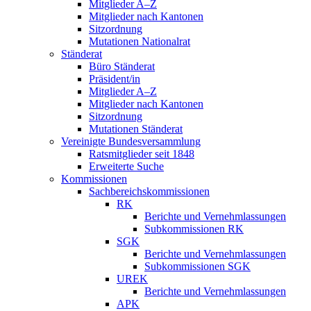
Mitglieder A–Z
Mitglieder nach Kantonen
Sitzordnung
Mutationen Nationalrat
Ständerat
Büro Ständerat
Präsident/in
Mitglieder A–Z
Mitglieder nach Kantonen
Sitzordnung
Mutationen Ständerat
Vereinigte Bundesversammlung
Ratsmitglieder seit 1848
Erweiterte Suche
Kommissionen
Sachbereichskommissionen
RK
Berichte und Vernehmlassungen
Subkommissionen RK
SGK
Berichte und Vernehmlassungen
Subkommissionen SGK
UREK
Berichte und Vernehmlassungen
APK