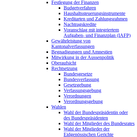
Festlegung der Finanzen
Budgetverfahren
Haushaltssteuerungsinstrumente
Kreditarten und Zahlungsrahmen
Nachtragskredite
Voranschlag mit integriertem
Aufgaben- und Finanzplan (IAFP)
Gewährleistung von
Kantonalverfassungen
Begnadigungen und Amnestien
Mitwirkung in der Aussenpolitik
Oberaufsicht
Rechtsetzung
Bundesgesetze
Bundesverfassung
Gesetzgebung
Verfassungsgebung
Verordnungen
Verordnungsgebung
Wahlen
Wahl der Bundespräsidentin oder
des Bundespräsidenten
Wahl der Mitglieder des Bundesrates
Wahl der Mitglieder der
Eidgenössischen Gerichte