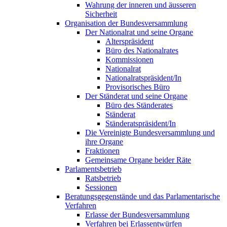
Wahrung der inneren und äusseren
Sicherheit
Organisation der Bundesversammlung
Der Nationalrat und seine Organe
Alterspräsident
Büro des Nationalrates
Kommissionen
Nationalrat
Nationalratspräsident/In
Provisorisches Büro
Der Ständerat und seine Organe
Büro des Ständerates
Ständerat
Ständeratspräsident/In
Die Vereinigte Bundesversammlung und
ihre Organe
Fraktionen
Gemeinsame Organe beider Räte
Parlamentsbetrieb
Ratsbetrieb
Sessionen
Beratungsgegenstände und das Parlamentarische
Verfahren
Erlasse der Bundesversammlung
Verfahren bei Erlassentwürfen