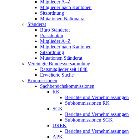
Mitglieder A–Z
Mitglieder nach Kantonen
Sitzordnung
Mutationen Nationalrat
Ständerat
Büro Ständerat
Präsident/in
Mitglieder A–Z
Mitglieder nach Kantonen
Sitzordnung
Mutationen Ständerat
Vereinigte Bundesversammlung
Ratsmitglieder seit 1848
Erweiterte Suche
Kommissionen
Sachbereichskommissionen
RK
Berichte und Vernehmlassungen
Subkommissionen RK
SGK
Berichte und Vernehmlassungen
Subkommissionen SGK
UREK
Berichte und Vernehmlassungen
APK