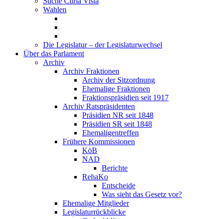
Suche Curia Vista
Wahlen
Die Legislatur – der Legislaturwechsel
Über das Parlament
Archiv
Archiv Fraktionen
Archiv der Sitzordnung
Ehemalige Fraktionen
Fraktionspräsidien seit 1917
Archiv Ratspräsidenten
Präsidien NR seit 1848
Präsidien SR seit 1848
Ehemaligentreffen
Frühere Kommissionen
KöB
NAD
Berichte
RehaKo
Entscheide
Was sieht das Gesetz vor?
Ehemalige Mitglieder
Legislaturrückblicke