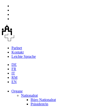
Parlnet
Kontakt
Leichte Sprache
DE
FR
IT
RM
EN
Organe
Nationalrat
Büro Nationalrat
Präsident/in