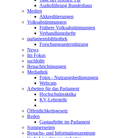
Audioführung Bundeshaus
Medien
Akkreditierungen
Volksabstimmungen
Frühere Volksabstimmungen
Verhandlungshefte
parlamentsbibliothek
Forschungsunterstützung
News
Im Fokus
suchhilfe
Benachrichtigungen
Mediathek
Fotos - Nutzungsbedingungen
Webcam
Arbeiten für das Parlament
Hochschulpraktika
KV-Lehrstelle
Öffentlichkeitsgesetz
Reden
Gastauftritte im Parlament
Sommerserien
Besuchs- und Informationszentrum