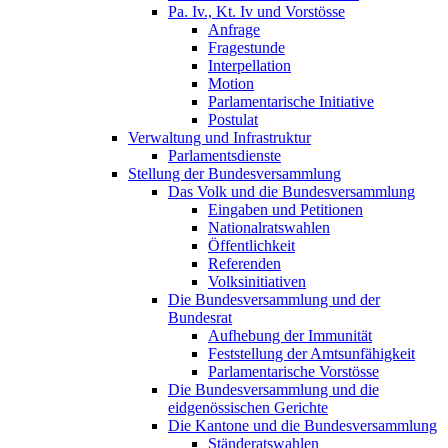
Pa. Iv., Kt. Iv und Vorstösse
Anfrage
Fragestunde
Interpellation
Motion
Parlamentarische Initiative
Postulat
Verwaltung und Infrastruktur
Parlamentsdienste
Stellung der Bundesversammlung
Das Volk und die Bundesversammlung
Eingaben und Petitionen
Nationalratswahlen
Öffentlichkeit
Referenden
Volksinitiativen
Die Bundesversammlung und der
Bundesrat
Aufhebung der Immunität
Feststellung der Amtsunfähigkeit
Parlamentarische Vorstösse
Die Bundesversammlung und die
eidgenössischen Gerichte
Die Kantone und die Bundesversammlung
Ständeratswahlen