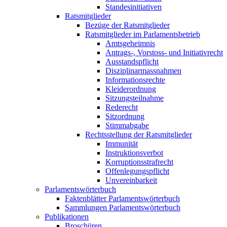
Standesinitiativen
Ratsmitglieder
Bezüge der Ratsmitglieder
Ratsmitglieder im Parlamentsbetrieb
Amtsgeheimnis
Antrags-, Vorstoss- und Initiativrecht
Ausstandspflicht
Disziplinarmassnahmen
Informationsrechte
Kleiderordnung
Sitzungsteilnahme
Rederecht
Sitzordnung
Stimmabgabe
Rechtsstellung der Ratsmitglieder
Immunität
Instruktionsverbot
Korruptionsstrafrecht
Offenlegungspflicht
Unvereinbarkeit
Parlamentswörterbuch
Faktenblätter Parlamentswörterbuch
Sammlungen Parlamentswörterbuch
Publikationen
Broschüren