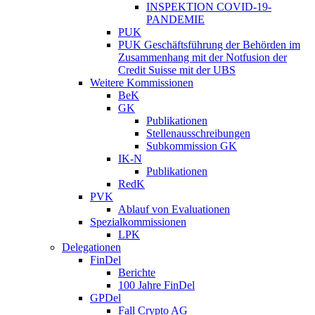
INSPEKTION COVID-19-
PANDEMIE
PUK
PUK Geschäftsführung der Behörden im
Zusammenhang mit der Notfusion der
Credit Suisse mit der UBS
Weitere Kommissionen
BeK
GK
Publikationen
Stellenausschreibungen
Subkommission GK
IK-N
Publikationen
RedK
PVK
Ablauf von Evaluationen
Spezialkommissionen
LPK
Delegationen
FinDel
Berichte
100 Jahre FinDel
GPDel
Fall Crypto AG