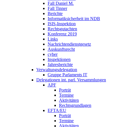
Fall Daniel M.
Fall Tinner
Berichte
Informatiksicherheit ­im NDB
ISIS-Inspektion
Rechtsgutachten
Konferenz 2019
Links
Nachrichtendienstgesetz
Auskunftsrecht
cyber
Inspektionen
Jahresberichte
Verwaltungsdelegation
Gruppe Parlaments IT
Delegationen int. parl. Versammlungen
APF
Porträt
Termine
Aktivitäten
Rechtsgrundlagen
EFTA/EU
Porträt
Termine
Aktivitäten