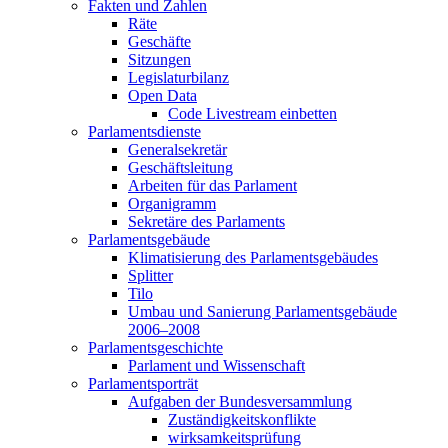
Fakten und Zahlen
Räte
Geschäfte
Sitzungen
Legislaturbilanz
Open Data
Code Livestream einbetten
Parlamentsdienste
Generalsekretär
Geschäftsleitung
Arbeiten für das Parlament
Organigramm
Sekretäre des Parlaments
Parlamentsgebäude
Klimatisierung des Parlamentsgebäudes
Splitter
Tilo
Umbau und Sanierung Parlamentsgebäude
2006–2008
Parlamentsgeschichte
Parlament und Wissenschaft
Parlamentsporträt
Aufgaben der Bundesversammlung
Zuständigkeitskonflikte
wirksamkeitsprüfung