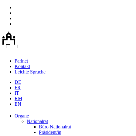
Parlnet
Kontakt
Leichte Sprache
DE
FR
IT
RM
EN
Organe
Nationalrat
Büro Nationalrat
Präsident/in