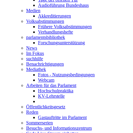
Audioführung Bundeshaus
Medien
Akkreditierungen
Volksabstimmungen
Frühere Volksabstimmungen
Verhandlungshefte
parlamentsbibliothek
Forschungsunterstützung
News
Im Fokus
suchhilfe
Benachrichtigungen
Mediathek
Fotos - Nutzungsbedingungen
Webcam
Arbeiten für das Parlament
Hochschulpraktika
KV-Lehrstelle
Öffentlichkeitsgesetz
Reden
Gastauftritte im Parlament
Sommerserien
Besuchs- und Informationszentrum