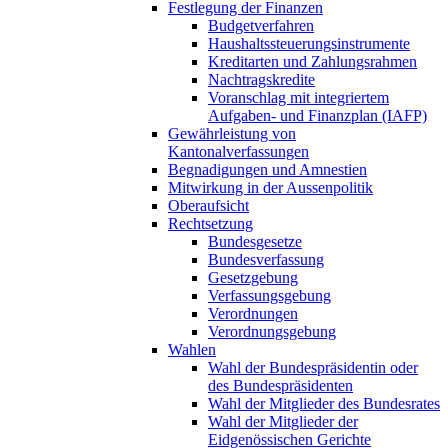
Festlegung der Finanzen
Budgetverfahren
Haushaltssteuerungsinstrumente
Kreditarten und Zahlungsrahmen
Nachtragskredite
Voranschlag mit integriertem
Aufgaben- und Finanzplan (IAFP)
Gewährleistung von
Kantonalverfassungen
Begnadigungen und Amnestien
Mitwirkung in der Aussenpolitik
Oberaufsicht
Rechtsetzung
Bundesgesetze
Bundesverfassung
Gesetzgebung
Verfassungsgebung
Verordnungen
Verordnungsgebung
Wahlen
Wahl der Bundespräsidentin oder
des Bundespräsidenten
Wahl der Mitglieder des Bundesrates
Wahl der Mitglieder der
Eidgenössischen Gerichte