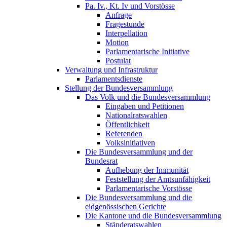
Pa. Iv., Kt. Iv und Vorstösse
Anfrage
Fragestunde
Interpellation
Motion
Parlamentarische Initiative
Postulat
Verwaltung und Infrastruktur
Parlamentsdienste
Stellung der Bundesversammlung
Das Volk und die Bundesversammlung
Eingaben und Petitionen
Nationalratswahlen
Öffentlichkeit
Referenden
Volksinitiativen
Die Bundesversammlung und der
Bundesrat
Aufhebung der Immunität
Feststellung der Amtsunfähigkeit
Parlamentarische Vorstösse
Die Bundesversammlung und die
eidgenössischen Gerichte
Die Kantone und die Bundesversammlung
Ständeratswahlen