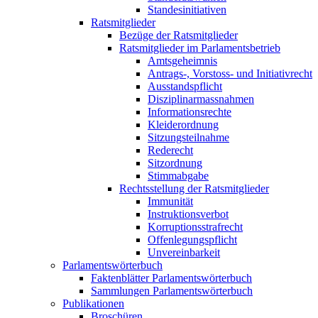
Standesinitiativen
Ratsmitglieder
Bezüge der Ratsmitglieder
Ratsmitglieder im Parlamentsbetrieb
Amtsgeheimnis
Antrags-, Vorstoss- und Initiativrecht
Ausstandspflicht
Disziplinarmassnahmen
Informationsrechte
Kleiderordnung
Sitzungsteilnahme
Rederecht
Sitzordnung
Stimmabgabe
Rechtsstellung der Ratsmitglieder
Immunität
Instruktionsverbot
Korruptionsstrafrecht
Offenlegungspflicht
Unvereinbarkeit
Parlamentswörterbuch
Faktenblätter Parlamentswörterbuch
Sammlungen Parlamentswörterbuch
Publikationen
Broschüren