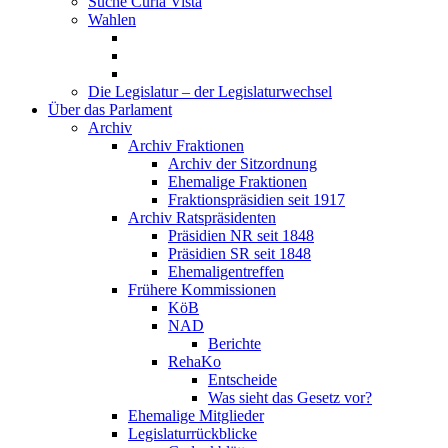
Suche Curia Vista
Wahlen
Die Legislatur – der Legislaturwechsel
Über das Parlament
Archiv
Archiv Fraktionen
Archiv der Sitzordnung
Ehemalige Fraktionen
Fraktionspräsidien seit 1917
Archiv Ratspräsidenten
Präsidien NR seit 1848
Präsidien SR seit 1848
Ehemaligentreffen
Frühere Kommissionen
KöB
NAD
Berichte
RehaKo
Entscheide
Was sieht das Gesetz vor?
Ehemalige Mitglieder
Legislaturrückblicke