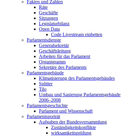
Fakten und Zahlen
Räte
Geschäfte
Sitzungen
Legislaturbilanz
Open Data
Code Livestream einbetten
Parlamentsdienste
Generalsekretär
Geschäftsleitung
Arbeiten für das Parlament
Organigramm
Sekretäre des Parlaments
Parlamentsgebäude
Klimatisierung des Parlamentsgebäudes
Splitter
Tilo
Umbau und Sanierung Parlamentsgebäude
2006–2008
Parlamentsgeschichte
Parlament und Wissenschaft
Parlamentsporträt
Aufgaben der Bundesversammlung
Zuständigkeitskonflikte
wirksamkeitsprüfung