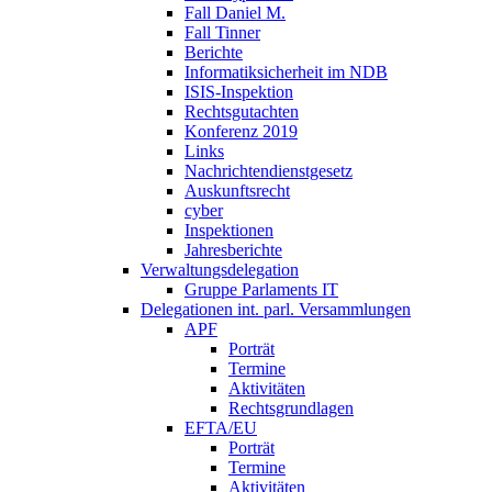
Fall Daniel M.
Fall Tinner
Berichte
Informatiksicherheit ­im NDB
ISIS-Inspektion
Rechtsgutachten
Konferenz 2019
Links
Nachrichtendienstgesetz
Auskunftsrecht
cyber
Inspektionen
Jahresberichte
Verwaltungsdelegation
Gruppe Parlaments IT
Delegationen int. parl. Versammlungen
APF
Porträt
Termine
Aktivitäten
Rechtsgrundlagen
EFTA/EU
Porträt
Termine
Aktivitäten