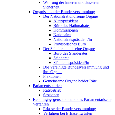
Wahrung der inneren und äusseren
Sicherheit
Organisation der Bundesversammlung
Der Nationalrat und seine Organe
Alterspräsident
Büro des Nationalrates
Kommissionen
Nationalrat
Nationalratspräsident/In
Provisorisches Büro
Der Ständerat und seine Organe
Büro des Ständerates
Ständerat
Ständeratspräsident/In
Die Vereinigte Bundesversammlung und
ihre Organe
Fraktionen
Gemeinsame Organe beider Räte
Parlamentsbetrieb
Ratsbetrieb
Sessionen
Beratungsgegenstände und das Parlamentarische
Verfahren
Erlasse der Bundesversammlung
Verfahren bei Erlassentwürfen