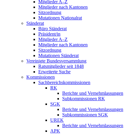
Mitglieder A–Z
Mitglieder nach Kantonen
Sitzordnung
Mutationen Nationalrat
Ständerat
Büro Ständerat
Präsident/in
Mitglieder A–Z
Mitglieder nach Kantonen
Sitzordnung
Mutationen Ständerat
Vereinigte Bundesversammlung
Ratsmitglieder seit 1848
Erweiterte Suche
Kommissionen
Sachbereichskommissionen
RK
Berichte und Vernehmlassungen
Subkommissionen RK
SGK
Berichte und Vernehmlassungen
Subkommissionen SGK
UREK
Berichte und Vernehmlassungen
APK