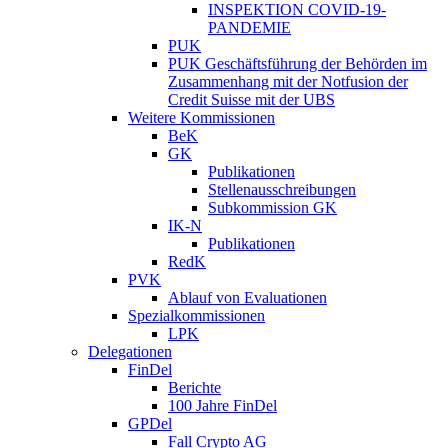
INSPEKTION COVID-19-
PANDEMIE
PUK
PUK Geschäftsführung der Behörden im
Zusammenhang mit der Notfusion der
Credit Suisse mit der UBS
Weitere Kommissionen
BeK
GK
Publikationen
Stellenausschreibungen
Subkommission GK
IK-N
Publikationen
RedK
PVK
Ablauf von Evaluationen
Spezialkommissionen
LPK
Delegationen
FinDel
Berichte
100 Jahre FinDel
GPDel
Fall Crypto AG