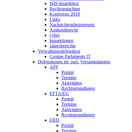
ISIS-Inspektion
Rechtsgutachten
Konferenz 2019
Links
Nachrichtendienstgesetz
Auskunftsrecht
cyber
Inspektionen
Jahresberichte
Verwaltungsdelegation
Gruppe Parlaments IT
Delegationen int. parl. Versammlungen
APF
Porträt
Termine
Aktivitäten
Rechtsgrundlagen
EFTA/EU
Porträt
Termine
Aktivitäten
Rechtsgrundlagen
ERD
Porträt
Termine