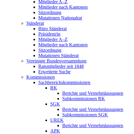
Mitglieder A–Z
Mitglieder nach Kantonen
Sitzordnung
Mutationen Nationalrat
Ständerat
Büro Ständerat
Präsident/in
Mitglieder A–Z
Mitglieder nach Kantonen
Sitzordnung
Mutationen Ständerat
Vereinigte Bundesversammlung
Ratsmitglieder seit 1848
Erweiterte Suche
Kommissionen
Sachbereichskommissionen
RK
Berichte und Vernehmlassungen
Subkommissionen RK
SGK
Berichte und Vernehmlassungen
Subkommissionen SGK
UREK
Berichte und Vernehmlassungen
APK