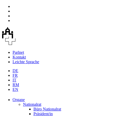
Parlnet
Kontakt
Leichte Sprache
DE
FR
IT
RM
EN
Organe
Nationalrat
Büro Nationalrat
Präsident/in