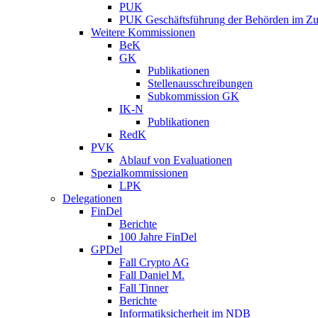
PUK
PUK Geschäftsführung der Behörden im Zus
Weitere Kommissionen
BeK
GK
Publikationen
Stellenausschreibungen
Subkommission GK
IK-N
Publikationen
RedK
PVK
Ablauf von Evaluationen
Spezialkommissionen
LPK
Delegationen
FinDel
Berichte
100 Jahre FinDel
GPDel
Fall Crypto AG
Fall Daniel M.
Fall Tinner
Berichte
Informatiksicherheit ­im NDB