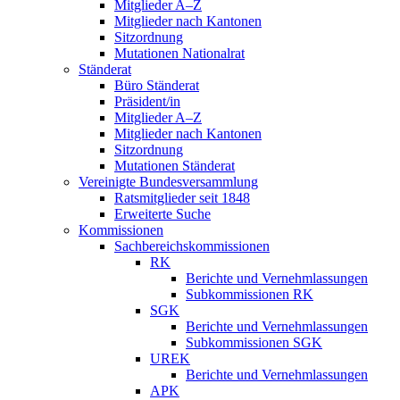
Mitglieder A–Z
Mitglieder nach Kantonen
Sitzordnung
Mutationen Nationalrat
Ständerat
Büro Ständerat
Präsident/in
Mitglieder A–Z
Mitglieder nach Kantonen
Sitzordnung
Mutationen Ständerat
Vereinigte Bundesversammlung
Ratsmitglieder seit 1848
Erweiterte Suche
Kommissionen
Sachbereichskommissionen
RK
Berichte und Vernehmlassungen
Subkommissionen RK
SGK
Berichte und Vernehmlassungen
Subkommissionen SGK
UREK
Berichte und Vernehmlassungen
APK