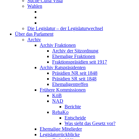
Suche Curia Vista
Wahlen
Die Legislatur – der Legislaturwechsel
Über das Parlament
Archiv
Archiv Fraktionen
Archiv der Sitzordnung
Ehemalige Fraktionen
Fraktionspräsidien seit 1917
Archiv Ratspräsidenten
Präsidien NR seit 1848
Präsidien SR seit 1848
Ehemaligentreffen
Frühere Kommissionen
KöB
NAD
Berichte
RehaKo
Entscheide
Was sieht das Gesetz vor?
Ehemalige Mitglieder
Legislaturrückblicke