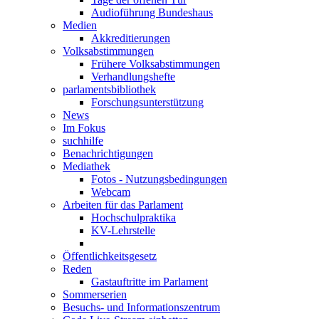
Audioführung Bundeshaus
Medien
Akkreditierungen
Volksabstimmungen
Frühere Volksabstimmungen
Verhandlungshefte
parlamentsbibliothek
Forschungsunterstützung
News
Im Fokus
suchhilfe
Benachrichtigungen
Mediathek
Fotos - Nutzungsbedingungen
Webcam
Arbeiten für das Parlament
Hochschulpraktika
KV-Lehrstelle
Öffentlichkeitsgesetz
Reden
Gastauftritte im Parlament
Sommerserien
Besuchs- und Informationszentrum