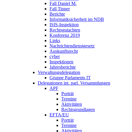
Fall Daniel M.
Fall Tinner
Berichte
Informatiksicherheit ­im NDB
ISIS-Inspektion
Rechtsgutachten
Konferenz 2019
Links
Nachrichtendienstgesetz
Auskunftsrecht
cyber
Inspektionen
Jahresberichte
Verwaltungsdelegation
Gruppe Parlaments IT
Delegationen int. parl. Versammlungen
APF
Porträt
Termine
Aktivitäten
Rechtsgrundlagen
EFTA/EU
Porträt
Termine
Aktivitäten