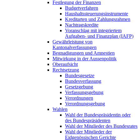
Festlegung der Finanzen
Budgetverfahren
Haushaltssteuerungsinstrumente
Kreditarten und Zahlungsrahmen
Nachtragskredite
Voranschlag mit integriertem
Aufgaben- und Finanzplan (IAFP)
Gewährleistung von
Kantonalverfassungen
Begnadigungen und Amnestien
Mitwirkung in der Aussenpolitik
Oberaufsicht
Rechtsetzung
Bundesgesetze
Bundesverfassung
Gesetzgebung
Verfassungsgebung
Verordnungen
Verordnungsgebung
Wahlen
Wahl der Bundespräsidentin oder
des Bundespräsidenten
Wahl der Mitglieder des Bundesrates
Wahl der Mitglieder der
Eidgenössischen Gerichte