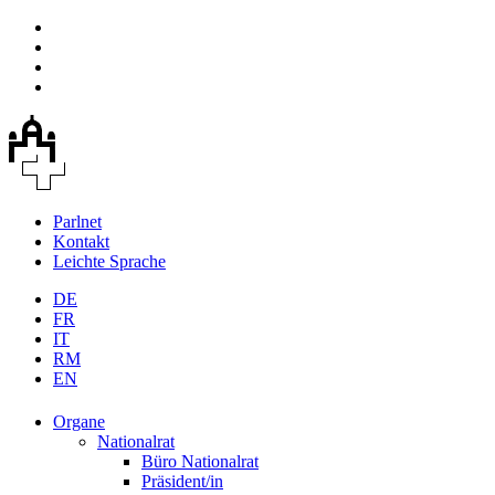
Parlnet
Kontakt
Leichte Sprache
DE
FR
IT
RM
EN
Organe
Nationalrat
Büro Nationalrat
Präsident/in