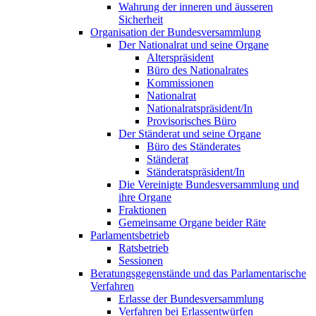
Wahrung der inneren und äusseren
Sicherheit
Organisation der Bundesversammlung
Der Nationalrat und seine Organe
Alterspräsident
Büro des Nationalrates
Kommissionen
Nationalrat
Nationalratspräsident/In
Provisorisches Büro
Der Ständerat und seine Organe
Büro des Ständerates
Ständerat
Ständeratspräsident/In
Die Vereinigte Bundesversammlung und
ihre Organe
Fraktionen
Gemeinsame Organe beider Räte
Parlamentsbetrieb
Ratsbetrieb
Sessionen
Beratungsgegenstände und das Parlamentarische
Verfahren
Erlasse der Bundesversammlung
Verfahren bei Erlassentwürfen