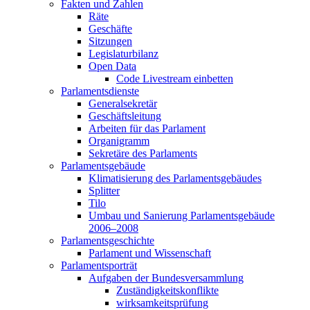
Fakten und Zahlen
Räte
Geschäfte
Sitzungen
Legislaturbilanz
Open Data
Code Livestream einbetten
Parlamentsdienste
Generalsekretär
Geschäftsleitung
Arbeiten für das Parlament
Organigramm
Sekretäre des Parlaments
Parlamentsgebäude
Klimatisierung des Parlamentsgebäudes
Splitter
Tilo
Umbau und Sanierung Parlamentsgebäude
2006–2008
Parlamentsgeschichte
Parlament und Wissenschaft
Parlamentsporträt
Aufgaben der Bundesversammlung
Zuständigkeitskonflikte
wirksamkeitsprüfung