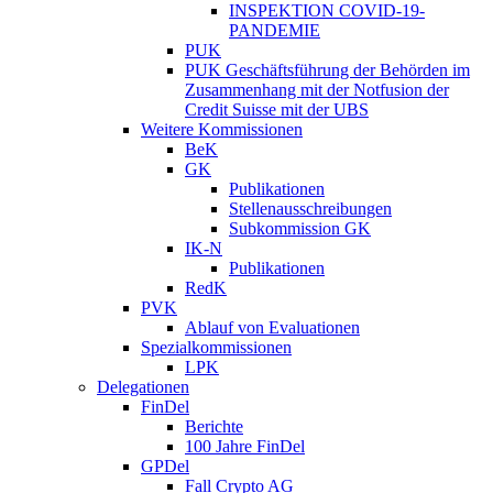
INSPEKTION COVID-19-
PANDEMIE
PUK
PUK Geschäftsführung der Behörden im
Zusammenhang mit der Notfusion der
Credit Suisse mit der UBS
Weitere Kommissionen
BeK
GK
Publikationen
Stellenausschreibungen
Subkommission GK
IK-N
Publikationen
RedK
PVK
Ablauf von Evaluationen
Spezialkommissionen
LPK
Delegationen
FinDel
Berichte
100 Jahre FinDel
GPDel
Fall Crypto AG