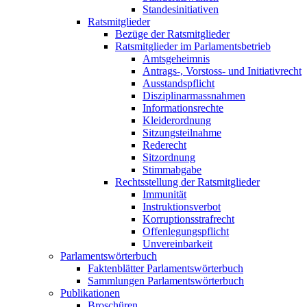
Standesinitiativen
Ratsmitglieder
Bezüge der Ratsmitglieder
Ratsmitglieder im Parlamentsbetrieb
Amtsgeheimnis
Antrags-, Vorstoss- und Initiativrecht
Ausstandspflicht
Disziplinarmassnahmen
Informationsrechte
Kleiderordnung
Sitzungsteilnahme
Rederecht
Sitzordnung
Stimmabgabe
Rechtsstellung der Ratsmitglieder
Immunität
Instruktionsverbot
Korruptionsstrafrecht
Offenlegungspflicht
Unvereinbarkeit
Parlamentswörterbuch
Faktenblätter Parlamentswörterbuch
Sammlungen Parlamentswörterbuch
Publikationen
Broschüren