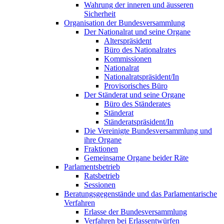
Wahrung der inneren und äusseren
Sicherheit
Organisation der Bundesversammlung
Der Nationalrat und seine Organe
Alterspräsident
Büro des Nationalrates
Kommissionen
Nationalrat
Nationalratspräsident/In
Provisorisches Büro
Der Ständerat und seine Organe
Büro des Ständerates
Ständerat
Ständeratspräsident/In
Die Vereinigte Bundesversammlung und
ihre Organe
Fraktionen
Gemeinsame Organe beider Räte
Parlamentsbetrieb
Ratsbetrieb
Sessionen
Beratungsgegenstände und das Parlamentarische
Verfahren
Erlasse der Bundesversammlung
Verfahren bei Erlassentwürfen