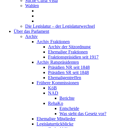
Suche Curia Vista
Wahlen
Die Legislatur – der Legislaturwechsel
Über das Parlament
Archiv
Archiv Fraktionen
Archiv der Sitzordnung
Ehemalige Fraktionen
Fraktionspräsidien seit 1917
Archiv Ratspräsidenten
Präsidien NR seit 1848
Präsidien SR seit 1848
Ehemaligentreffen
Frühere Kommissionen
KöB
NAD
Berichte
RehaKo
Entscheide
Was sieht das Gesetz vor?
Ehemalige Mitglieder
Legislaturrückblicke