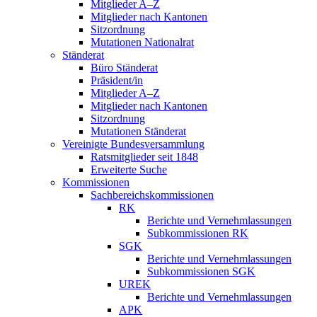
Mitglieder A–Z
Mitglieder nach Kantonen
Sitzordnung
Mutationen Nationalrat
Ständerat
Büro Ständerat
Präsident/in
Mitglieder A–Z
Mitglieder nach Kantonen
Sitzordnung
Mutationen Ständerat
Vereinigte Bundesversammlung
Ratsmitglieder seit 1848
Erweiterte Suche
Kommissionen
Sachbereichskommissionen
RK
Berichte und Vernehmlassungen
Subkommissionen RK
SGK
Berichte und Vernehmlassungen
Subkommissionen SGK
UREK
Berichte und Vernehmlassungen
APK