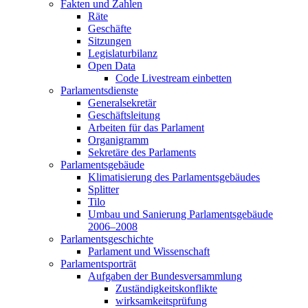
Fakten und Zahlen
Räte
Geschäfte
Sitzungen
Legislaturbilanz
Open Data
Code Livestream einbetten
Parlamentsdienste
Generalsekretär
Geschäftsleitung
Arbeiten für das Parlament
Organigramm
Sekretäre des Parlaments
Parlamentsgebäude
Klimatisierung des Parlamentsgebäudes
Splitter
Tilo
Umbau und Sanierung Parlamentsgebäude
2006–2008
Parlamentsgeschichte
Parlament und Wissenschaft
Parlamentsporträt
Aufgaben der Bundesversammlung
Zuständigkeitskonflikte
wirksamkeitsprüfung