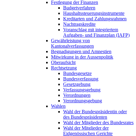
Festlegung der Finanzen
Budgetverfahren
Haushaltssteuerungsinstrumente
Kreditarten und Zahlungsrahmen
Nachtragskredite
Voranschlag mit integriertem
Aufgaben- und Finanzplan (IAFP)
Gewährleistung von
Kantonalverfassungen
Begnadigungen und Amnestien
Mitwirkung in der Aussenpolitik
Oberaufsicht
Rechtsetzung
Bundesgesetze
Bundesverfassung
Gesetzgebung
Verfassungsgebung
Verordnungen
Verordnungsgebung
Wahlen
Wahl der Bundespräsidentin oder
des Bundespräsidenten
Wahl der Mitglieder des Bundesrates
Wahl der Mitglieder der
Eidgenössischen Gerichte