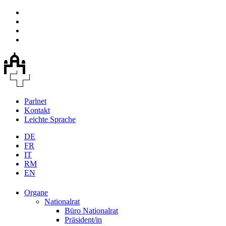
Parlnet
Kontakt
Leichte Sprache
DE
FR
IT
RM
EN
Organe
Nationalrat
Büro Nationalrat
Präsident/in