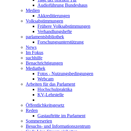
Audioführung Bundeshaus
Medien
Akkreditierungen
Volksabstimmungen
Frühere Volksabstimmungen
Verhandlungshefte
parlamentsbibliothek
Forschungsunterstützung
News
Im Fokus
suchhilfe
Benachrichtigungen
Mediathek
Fotos - Nutzungsbedingungen
Webcam
Arbeiten für das Parlament
Hochschulpraktika
KV-Lehrstelle
Öffentlichkeitsgesetz
Reden
Gastauftritte im Parlament
Sommerserien
Besuchs- und Informationszentrum