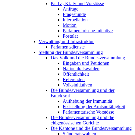
Pa. Iv., Kt. Iv und Vorstösse
Anfrage
Fragestunde
Interpellation
Motion
Parlamentarische Initiative
Postulat
Verwaltung und Infrastruktur
Parlamentsdienste
Stellung der Bundesversammlung
Das Volk und die Bundesversammlung
Eingaben und Petitionen
Nationalratswahlen
Öffentlichkeit
Referenden
Volksinitiativen
Die Bundesversammlung und der
Bundesrat
Aufhebung der Immunität
Feststellung der Amtsunfähigkeit
Parlamentarische Vorstösse
Die Bundesversammlung und die
eidgenössischen Gerichte
Die Kantone und die Bundesversammlung
Ständeratswahlen