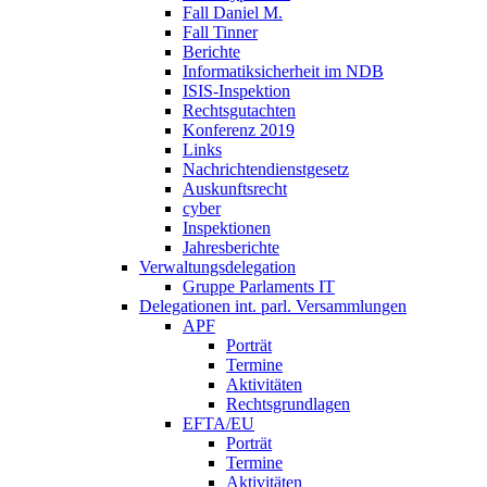
Fall Daniel M.
Fall Tinner
Berichte
Informatiksicherheit ­im NDB
ISIS-Inspektion
Rechtsgutachten
Konferenz 2019
Links
Nachrichtendienstgesetz
Auskunftsrecht
cyber
Inspektionen
Jahresberichte
Verwaltungsdelegation
Gruppe Parlaments IT
Delegationen int. parl. Versammlungen
APF
Porträt
Termine
Aktivitäten
Rechtsgrundlagen
EFTA/EU
Porträt
Termine
Aktivitäten