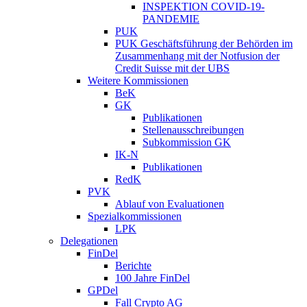
INSPEKTION COVID-19-
PANDEMIE
PUK
PUK Geschäftsführung der Behörden im
Zusammenhang mit der Notfusion der
Credit Suisse mit der UBS
Weitere Kommissionen
BeK
GK
Publikationen
Stellenausschreibungen
Subkommission GK
IK-N
Publikationen
RedK
PVK
Ablauf von Evaluationen
Spezialkommissionen
LPK
Delegationen
FinDel
Berichte
100 Jahre FinDel
GPDel
Fall Crypto AG