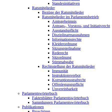
Standesinitiativen
Ratsmitglieder
Bezüge der Ratsmitglieder
Ratsmitglieder im Parlamentsbetrieb
Amtsgeheimnis
Antrags-, Vorstoss- und Initiativrecht
Ausstandspflicht
Disziplinarmassnahmen
Informationsrechte
Kleiderordnung
Sitzungsteilnahme
Rederecht
Sitzordnung
Stimmabgabe
Rechtsstellung der Ratsmitglieder
Immunität
Instruktionsverbot
Korruptionsstrafrecht
Offenlegungspflicht
Unvereinbarkeit
Parlamentswörterbuch
Faktenblätter Parlamentswörterbuch
Sammlungen Parlamentswörterbuch
Publikationen
Broschüren