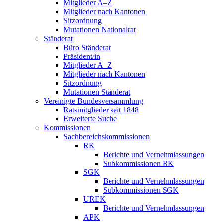
Mitglieder A–Z
Mitglieder nach Kantonen
Sitzordnung
Mutationen Nationalrat
Ständerat
Büro Ständerat
Präsident/in
Mitglieder A–Z
Mitglieder nach Kantonen
Sitzordnung
Mutationen Ständerat
Vereinigte Bundesversammlung
Ratsmitglieder seit 1848
Erweiterte Suche
Kommissionen
Sachbereichskommissionen
RK
Berichte und Vernehmlassungen
Subkommissionen RK
SGK
Berichte und Vernehmlassungen
Subkommissionen SGK
UREK
Berichte und Vernehmlassungen
APK