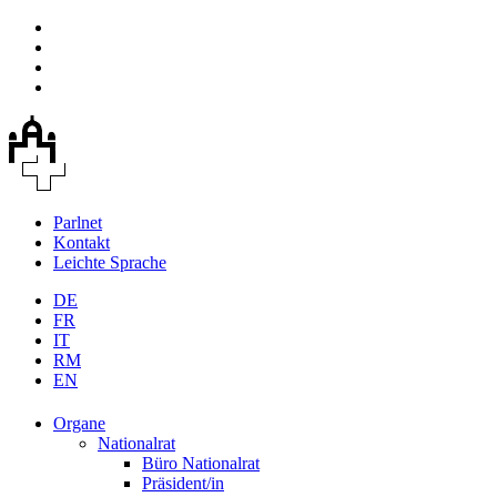
Parlnet
Kontakt
Leichte Sprache
DE
FR
IT
RM
EN
Organe
Nationalrat
Büro Nationalrat
Präsident/in