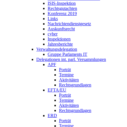
ISIS-Inspektion
Rechtsgutachten
Konferenz 2019
Links
Nachrichtendienstgesetz
Auskunftsrecht
cyber
Inspektionen
Jahresberichte
Verwaltungsdelegation
Gruppe Parlaments IT
Delegationen int. parl. Versammlungen
APF
Porträt
Termine
Aktivitäten
Rechtsgrundlagen
EFTA/EU
Porträt
Termine
Aktivitäten
Rechtsgrundlagen
ERD
Porträt
Termine