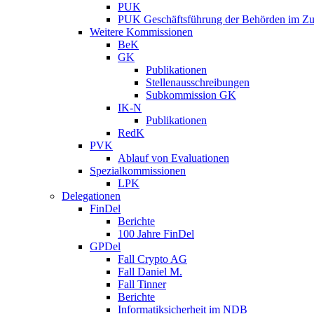
PUK
PUK Geschäftsführung der Behörden im Zus
Weitere Kommissionen
BeK
GK
Publikationen
Stellenausschreibungen
Subkommission GK
IK-N
Publikationen
RedK
PVK
Ablauf von Evaluationen
Spezialkommissionen
LPK
Delegationen
FinDel
Berichte
100 Jahre FinDel
GPDel
Fall Crypto AG
Fall Daniel M.
Fall Tinner
Berichte
Informatiksicherheit ­im NDB