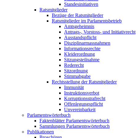
Standesinitiativen
Ratsmitglieder
Bezüge der Ratsmitglieder
Ratsmitglieder im Parlamentsbetrieb
Amtsgeheimnis
Antrags-, Vorstoss- und Initiativrecht
Ausstandspflicht
Disziplinarmassnahmen
Informationsrechte
Kleiderordnung
Sitzungsteilnahme
Rederecht
Sitzordnung
Stimmabgabe
Rechtsstellung der Ratsmitglieder
Immunität
Instruktionsverbot
Korruptionsstrafrecht
Offenlegungspflicht
Unvereinbarkeit
Parlamentswörterbuch
Faktenblätter Parlamentswörterbuch
Sammlungen Parlamentswörterbuch
Publikationen
Broschüren