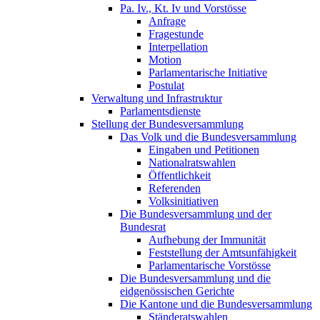
Pa. Iv., Kt. Iv und Vorstösse
Anfrage
Fragestunde
Interpellation
Motion
Parlamentarische Initiative
Postulat
Verwaltung und Infrastruktur
Parlamentsdienste
Stellung der Bundesversammlung
Das Volk und die Bundesversammlung
Eingaben und Petitionen
Nationalratswahlen
Öffentlichkeit
Referenden
Volksinitiativen
Die Bundesversammlung und der
Bundesrat
Aufhebung der Immunität
Feststellung der Amtsunfähigkeit
Parlamentarische Vorstösse
Die Bundesversammlung und die
eidgenössischen Gerichte
Die Kantone und die Bundesversammlung
Ständeratswahlen