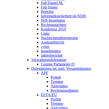
Fall Daniel M.
Fall Tinner
Berichte
Informatiksicherheit ­im NDB
ISIS-Inspektion
Rechtsgutachten
Konferenz 2019
Links
Nachrichtendienstgesetz
Auskunftsrecht
cyber
Inspektionen
Jahresberichte
Verwaltungsdelegation
Gruppe Parlaments IT
Delegationen int. parl. Versammlungen
APF
Porträt
Termine
Aktivitäten
Rechtsgrundlagen
EFTA/EU
Porträt
Termine
Aktivitäten