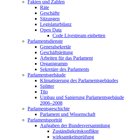
Fakten und Zahlen
Räte
Geschäfte
Sitzungen
Legislaturbilanz
Open Data
Code Livestream einbetten
Parlamentsdienste
Generalsekretär
Geschäftsleitung
Arbeiten für das Parlament
Organigramm
Sekretäre des Parlaments
Parlamentsgebäude
Klimatisierung des Parlamentsgebäudes
Splitter
Tilo
Umbau und Sanierung Parlamentsgebäude
2006–2008
Parlamentsgeschichte
Parlament und Wissenschaft
Parlamentsporträt
Aufgaben der Bundesversammlung
Zuständigkeitskonflikte
wirksamkeitsprüfung