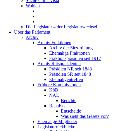
Suche Curia Vista
Wahlen
Die Legislatur – der Legislaturwechsel
Über das Parlament
Archiv
Archiv Fraktionen
Archiv der Sitzordnung
Ehemalige Fraktionen
Fraktionspräsidien seit 1917
Archiv Ratspräsidenten
Präsidien NR seit 1848
Präsidien SR seit 1848
Ehemaligentreffen
Frühere Kommissionen
KöB
NAD
Berichte
RehaKo
Entscheide
Was sieht das Gesetz vor?
Ehemalige Mitglieder
Legislaturrückblicke