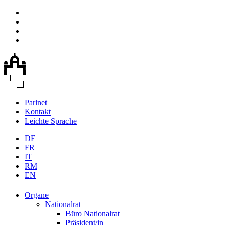
Parlnet
Kontakt
Leichte Sprache
DE
FR
IT
RM
EN
Organe
Nationalrat
Büro Nationalrat
Präsident/in