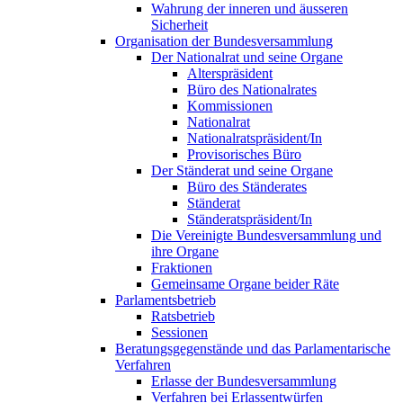
Wahrung der inneren und äusseren
Sicherheit
Organisation der Bundesversammlung
Der Nationalrat und seine Organe
Alterspräsident
Büro des Nationalrates
Kommissionen
Nationalrat
Nationalratspräsident/In
Provisorisches Büro
Der Ständerat und seine Organe
Büro des Ständerates
Ständerat
Ständeratspräsident/In
Die Vereinigte Bundesversammlung und
ihre Organe
Fraktionen
Gemeinsame Organe beider Räte
Parlamentsbetrieb
Ratsbetrieb
Sessionen
Beratungsgegenstände und das Parlamentarische
Verfahren
Erlasse der Bundesversammlung
Verfahren bei Erlassentwürfen