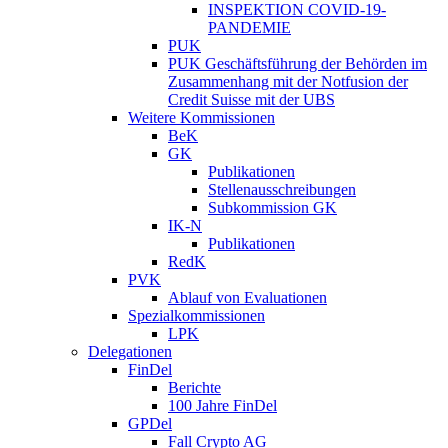
INSPEKTION COVID-19-
PANDEMIE
PUK
PUK Geschäftsführung der Behörden im
Zusammenhang mit der Notfusion der
Credit Suisse mit der UBS
Weitere Kommissionen
BeK
GK
Publikationen
Stellenausschreibungen
Subkommission GK
IK-N
Publikationen
RedK
PVK
Ablauf von Evaluationen
Spezialkommissionen
LPK
Delegationen
FinDel
Berichte
100 Jahre FinDel
GPDel
Fall Crypto AG