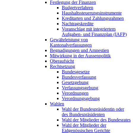
Festlegung der Finanzen
Budgetverfahren
Haushaltssteuerungsinstrumente
Kreditarten und Zahlungsrahmen
Nachtragskredite
Voranschlag mit integriertem
Aufgaben- und Finanzplan (IAFP)
Gewährleistung von
Kantonalverfassungen
Begnadigungen und Amnestien
Mitwirkung in der Aussenpolitik
Oberaufsicht
Rechtsetzung
Bundesgesetze
Bundesverfassung
Gesetzgebung
Verfassungsgebung
Verordnungen
Verordnungsgebung
Wahlen
Wahl der Bundespräsidentin oder
des Bundespräsidenten
Wahl der Mitglieder des Bundesrates
Wahl der Mitglieder der
Eidgenössischen Gerichte