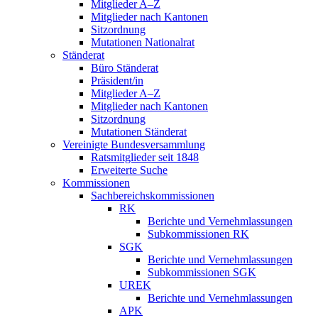
Mitglieder A–Z
Mitglieder nach Kantonen
Sitzordnung
Mutationen Nationalrat
Ständerat
Büro Ständerat
Präsident/in
Mitglieder A–Z
Mitglieder nach Kantonen
Sitzordnung
Mutationen Ständerat
Vereinigte Bundesversammlung
Ratsmitglieder seit 1848
Erweiterte Suche
Kommissionen
Sachbereichskommissionen
RK
Berichte und Vernehmlassungen
Subkommissionen RK
SGK
Berichte und Vernehmlassungen
Subkommissionen SGK
UREK
Berichte und Vernehmlassungen
APK