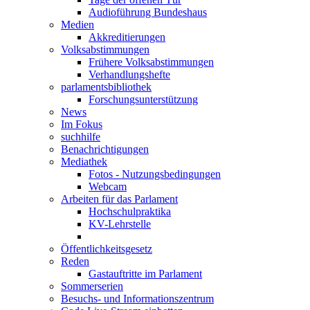
Audioführung Bundeshaus
Medien
Akkreditierungen
Volksabstimmungen
Frühere Volksabstimmungen
Verhandlungshefte
parlamentsbibliothek
Forschungsunterstützung
News
Im Fokus
suchhilfe
Benachrichtigungen
Mediathek
Fotos - Nutzungsbedingungen
Webcam
Arbeiten für das Parlament
Hochschulpraktika
KV-Lehrstelle
Öffentlichkeitsgesetz
Reden
Gastauftritte im Parlament
Sommerserien
Besuchs- und Informationszentrum