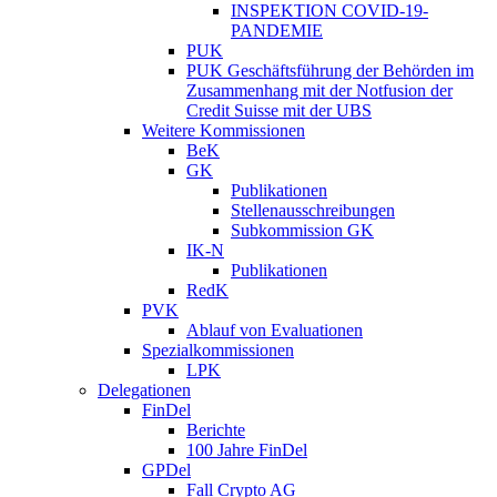
INSPEKTION COVID-19-
PANDEMIE
PUK
PUK Geschäftsführung der Behörden im
Zusammenhang mit der Notfusion der
Credit Suisse mit der UBS
Weitere Kommissionen
BeK
GK
Publikationen
Stellenausschreibungen
Subkommission GK
IK-N
Publikationen
RedK
PVK
Ablauf von Evaluationen
Spezialkommissionen
LPK
Delegationen
FinDel
Berichte
100 Jahre FinDel
GPDel
Fall Crypto AG