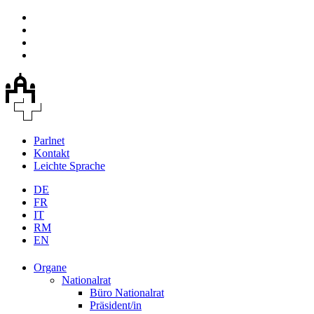
Parlnet
Kontakt
Leichte Sprache
DE
FR
IT
RM
EN
Organe
Nationalrat
Büro Nationalrat
Präsident/in