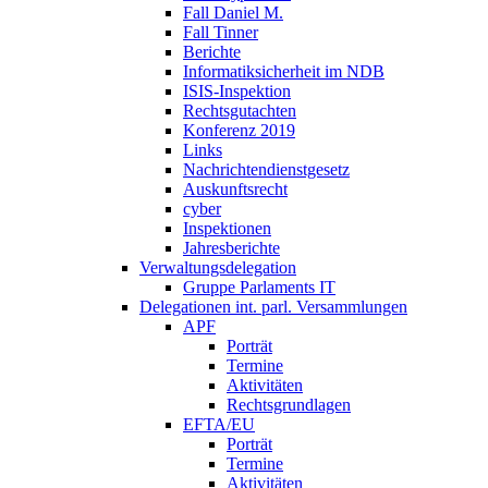
Fall Daniel M.
Fall Tinner
Berichte
Informatiksicherheit ­im NDB
ISIS-Inspektion
Rechtsgutachten
Konferenz 2019
Links
Nachrichtendienstgesetz
Auskunftsrecht
cyber
Inspektionen
Jahresberichte
Verwaltungsdelegation
Gruppe Parlaments IT
Delegationen int. parl. Versammlungen
APF
Porträt
Termine
Aktivitäten
Rechtsgrundlagen
EFTA/EU
Porträt
Termine
Aktivitäten