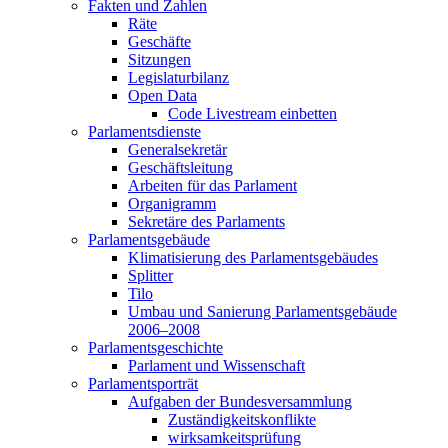
Fakten und Zahlen
Räte
Geschäfte
Sitzungen
Legislaturbilanz
Open Data
Code Livestream einbetten
Parlamentsdienste
Generalsekretär
Geschäftsleitung
Arbeiten für das Parlament
Organigramm
Sekretäre des Parlaments
Parlamentsgebäude
Klimatisierung des Parlamentsgebäudes
Splitter
Tilo
Umbau und Sanierung Parlamentsgebäude
2006–2008
Parlamentsgeschichte
Parlament und Wissenschaft
Parlamentsporträt
Aufgaben der Bundesversammlung
Zuständigkeitskonflikte
wirksamkeitsprüfung