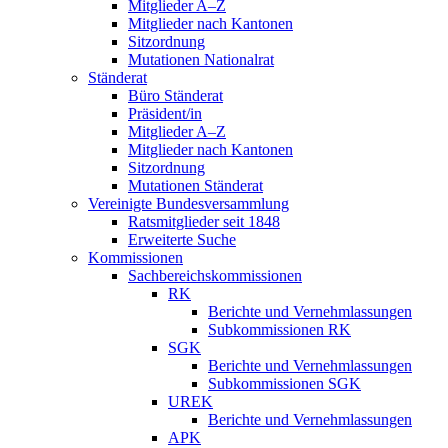
Mitglieder A–Z
Mitglieder nach Kantonen
Sitzordnung
Mutationen Nationalrat
Ständerat
Büro Ständerat
Präsident/in
Mitglieder A–Z
Mitglieder nach Kantonen
Sitzordnung
Mutationen Ständerat
Vereinigte Bundesversammlung
Ratsmitglieder seit 1848
Erweiterte Suche
Kommissionen
Sachbereichskommissionen
RK
Berichte und Vernehmlassungen
Subkommissionen RK
SGK
Berichte und Vernehmlassungen
Subkommissionen SGK
UREK
Berichte und Vernehmlassungen
APK