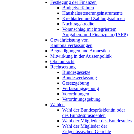
Festlegung der Finanzen
Budgetverfahren
Haushaltssteuerungsinstrumente
Kreditarten und Zahlungsrahmen
Nachtragskredite
Voranschlag mit integriertem
Aufgaben- und Finanzplan (IAFP)
Gewährleistung von
Kantonalverfassungen
Begnadigungen und Amnestien
Mitwirkung in der Aussenpolitik
Oberaufsicht
Rechtsetzung
Bundesgesetze
Bundesverfassung
Gesetzgebung
Verfassungsgebung
Verordnungen
Verordnungsgebung
Wahlen
Wahl der Bundespräsidentin oder
des Bundespräsidenten
Wahl der Mitglieder des Bundesrates
Wahl der Mitglieder der
Eidgenössischen Gerichte