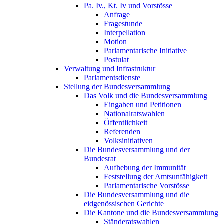
Pa. Iv., Kt. Iv und Vorstösse
Anfrage
Fragestunde
Interpellation
Motion
Parlamentarische Initiative
Postulat
Verwaltung und Infrastruktur
Parlamentsdienste
Stellung der Bundesversammlung
Das Volk und die Bundesversammlung
Eingaben und Petitionen
Nationalratswahlen
Öffentlichkeit
Referenden
Volksinitiativen
Die Bundesversammlung und der
Bundesrat
Aufhebung der Immunität
Feststellung der Amtsunfähigkeit
Parlamentarische Vorstösse
Die Bundesversammlung und die
eidgenössischen Gerichte
Die Kantone und die Bundesversammlung
Ständeratswahlen