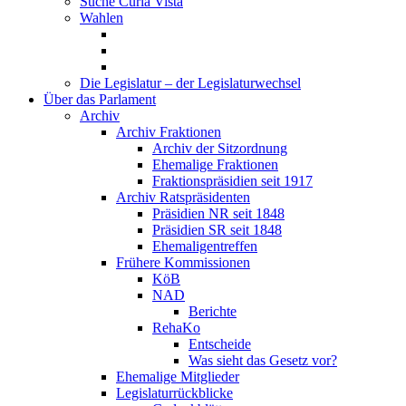
Suche Curia Vista
Wahlen
Die Legislatur – der Legislaturwechsel
Über das Parlament
Archiv
Archiv Fraktionen
Archiv der Sitzordnung
Ehemalige Fraktionen
Fraktionspräsidien seit 1917
Archiv Ratspräsidenten
Präsidien NR seit 1848
Präsidien SR seit 1848
Ehemaligentreffen
Frühere Kommissionen
KöB
NAD
Berichte
RehaKo
Entscheide
Was sieht das Gesetz vor?
Ehemalige Mitglieder
Legislaturrückblicke