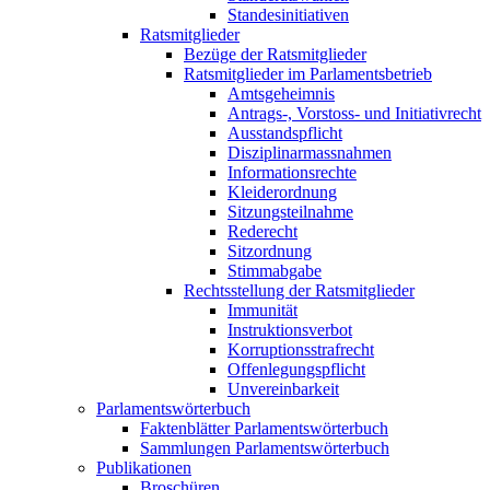
Standesinitiativen
Ratsmitglieder
Bezüge der Ratsmitglieder
Ratsmitglieder im Parlamentsbetrieb
Amtsgeheimnis
Antrags-, Vorstoss- und Initiativrecht
Ausstandspflicht
Disziplinarmassnahmen
Informationsrechte
Kleiderordnung
Sitzungsteilnahme
Rederecht
Sitzordnung
Stimmabgabe
Rechtsstellung der Ratsmitglieder
Immunität
Instruktionsverbot
Korruptionsstrafrecht
Offenlegungspflicht
Unvereinbarkeit
Parlamentswörterbuch
Faktenblätter Parlamentswörterbuch
Sammlungen Parlamentswörterbuch
Publikationen
Broschüren