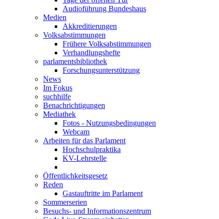
Audioführung Bundeshaus
Medien
Akkreditierungen
Volksabstimmungen
Frühere Volksabstimmungen
Verhandlungshefte
parlamentsbibliothek
Forschungsunterstützung
News
Im Fokus
suchhilfe
Benachrichtigungen
Mediathek
Fotos - Nutzungsbedingungen
Webcam
Arbeiten für das Parlament
Hochschulpraktika
KV-Lehrstelle
Öffentlichkeitsgesetz
Reden
Gastauftritte im Parlament
Sommerserien
Besuchs- und Informationszentrum