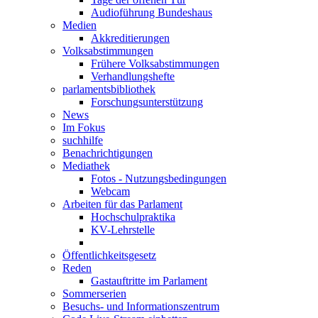
Audioführung Bundeshaus
Medien
Akkreditierungen
Volksabstimmungen
Frühere Volksabstimmungen
Verhandlungshefte
parlamentsbibliothek
Forschungsunterstützung
News
Im Fokus
suchhilfe
Benachrichtigungen
Mediathek
Fotos - Nutzungsbedingungen
Webcam
Arbeiten für das Parlament
Hochschulpraktika
KV-Lehrstelle
Öffentlichkeitsgesetz
Reden
Gastauftritte im Parlament
Sommerserien
Besuchs- und Informationszentrum