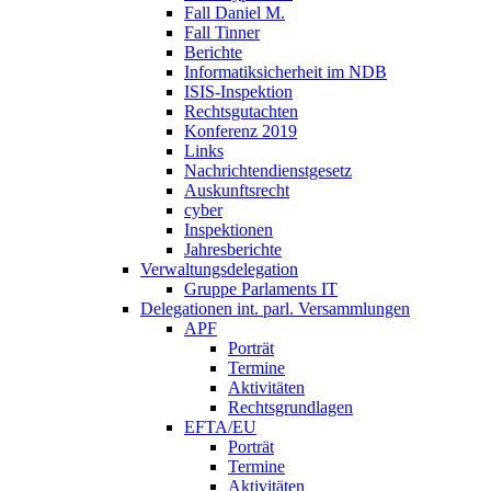
Fall Daniel M.
Fall Tinner
Berichte
Informatiksicherheit ­im NDB
ISIS-Inspektion
Rechtsgutachten
Konferenz 2019
Links
Nachrichtendienstgesetz
Auskunftsrecht
cyber
Inspektionen
Jahresberichte
Verwaltungsdelegation
Gruppe Parlaments IT
Delegationen int. parl. Versammlungen
APF
Porträt
Termine
Aktivitäten
Rechtsgrundlagen
EFTA/EU
Porträt
Termine
Aktivitäten