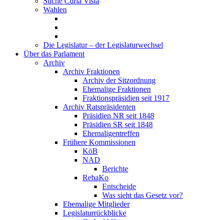
Suche Curia Vista
Wahlen
Die Legislatur – der Legislaturwechsel
Über das Parlament
Archiv
Archiv Fraktionen
Archiv der Sitzordnung
Ehemalige Fraktionen
Fraktionspräsidien seit 1917
Archiv Ratspräsidenten
Präsidien NR seit 1848
Präsidien SR seit 1848
Ehemaligentreffen
Frühere Kommissionen
KöB
NAD
Berichte
RehaKo
Entscheide
Was sieht das Gesetz vor?
Ehemalige Mitglieder
Legislaturrückblicke