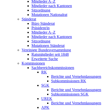
Mitglieder A–Z
Mitglieder nach Kantonen
Sitzordnung
Mutationen Nationalrat
Ständerat
Büro Ständerat
Präsident/in
Mitglieder A–Z
Mitglieder nach Kantonen
Sitzordnung
Mutationen Ständerat
Vereinigte Bundesversammlung
Ratsmitglieder seit 1848
Erweiterte Suche
Kommissionen
Sachbereichskommissionen
RK
Berichte und Vernehmlassungen
Subkommissionen RK
SGK
Berichte und Vernehmlassungen
Subkommissionen SGK
UREK
Berichte und Vernehmlassungen
APK