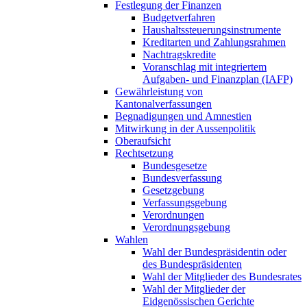
Festlegung der Finanzen
Budgetverfahren
Haushaltssteuerungsinstrumente
Kreditarten und Zahlungsrahmen
Nachtragskredite
Voranschlag mit integriertem
Aufgaben- und Finanzplan (IAFP)
Gewährleistung von
Kantonalverfassungen
Begnadigungen und Amnestien
Mitwirkung in der Aussenpolitik
Oberaufsicht
Rechtsetzung
Bundesgesetze
Bundesverfassung
Gesetzgebung
Verfassungsgebung
Verordnungen
Verordnungsgebung
Wahlen
Wahl der Bundespräsidentin oder
des Bundespräsidenten
Wahl der Mitglieder des Bundesrates
Wahl der Mitglieder der
Eidgenössischen Gerichte