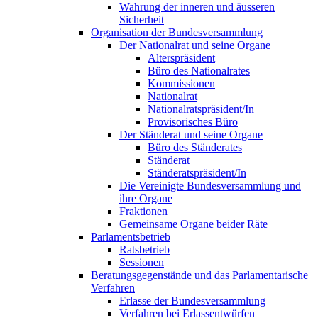
Wahrung der inneren und äusseren
Sicherheit
Organisation der Bundesversammlung
Der Nationalrat und seine Organe
Alterspräsident
Büro des Nationalrates
Kommissionen
Nationalrat
Nationalratspräsident/In
Provisorisches Büro
Der Ständerat und seine Organe
Büro des Ständerates
Ständerat
Ständeratspräsident/In
Die Vereinigte Bundesversammlung und
ihre Organe
Fraktionen
Gemeinsame Organe beider Räte
Parlamentsbetrieb
Ratsbetrieb
Sessionen
Beratungsgegenstände und das Parlamentarische
Verfahren
Erlasse der Bundesversammlung
Verfahren bei Erlassentwürfen