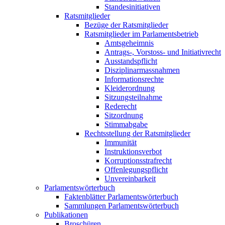
Standesinitiativen
Ratsmitglieder
Bezüge der Ratsmitglieder
Ratsmitglieder im Parlamentsbetrieb
Amtsgeheimnis
Antrags-, Vorstoss- und Initiativrecht
Ausstandspflicht
Disziplinarmassnahmen
Informationsrechte
Kleiderordnung
Sitzungsteilnahme
Rederecht
Sitzordnung
Stimmabgabe
Rechtsstellung der Ratsmitglieder
Immunität
Instruktionsverbot
Korruptionsstrafrecht
Offenlegungspflicht
Unvereinbarkeit
Parlamentswörterbuch
Faktenblätter Parlamentswörterbuch
Sammlungen Parlamentswörterbuch
Publikationen
Broschüren