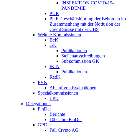
INSPEKTION COVID-19-
PANDEMIE
PUK
PUK Geschäftsführung der Behörden im
Zusammenhang mit der Notfusion der
Credit Suisse mit der UBS
Weitere Kommissionen
BeK
GK
Publikationen
Stellenausschreibungen
Subkommission GK
IK-N
Publikationen
RedK
PVK
Ablauf von Evaluationen
Spezialkommissionen
LPK
Delegationen
FinDel
Berichte
100 Jahre FinDel
GPDel
Fall Crypto AG