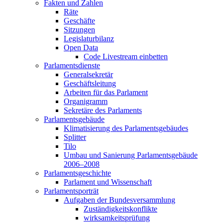
Fakten und Zahlen
Räte
Geschäfte
Sitzungen
Legislaturbilanz
Open Data
Code Livestream einbetten
Parlamentsdienste
Generalsekretär
Geschäftsleitung
Arbeiten für das Parlament
Organigramm
Sekretäre des Parlaments
Parlamentsgebäude
Klimatisierung des Parlamentsgebäudes
Splitter
Tilo
Umbau und Sanierung Parlamentsgebäude
2006–2008
Parlamentsgeschichte
Parlament und Wissenschaft
Parlamentsporträt
Aufgaben der Bundesversammlung
Zuständigkeitskonflikte
wirksamkeitsprüfung