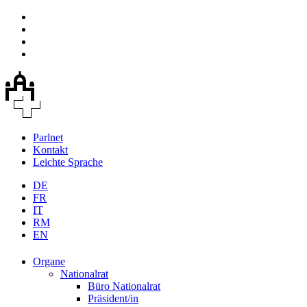
Parlnet
Kontakt
Leichte Sprache
DE
FR
IT
RM
EN
Organe
Nationalrat
Büro Nationalrat
Präsident/in