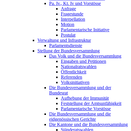
Pa. Iv., Kt. Iv und Vorstösse
Anfrage
Fragestunde
Interpellation
Motion
Parlamentarische Initiative
Postulat
Verwaltung und Infrastruktur
Parlamentsdienste
Stellung der Bundesversammlung
Das Volk und die Bundesversammlung
Eingaben und Petitionen
Nationalratswahlen
Öffentlichkeit
Referenden
Volksinitiativen
Die Bundesversammlung und der
Bundesrat
Aufhebung der Immunität
Feststellung der Amtsunfähigkeit
Parlamentarische Vorstösse
Die Bundesversammlung und die
eidgenössischen Gerichte
Die Kantone und die Bundesversammlung
Ständeratswahlen