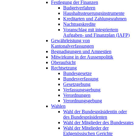
Festlegung der Finanzen
Budgetverfahren
Haushaltssteuerungsinstrumente
Kreditarten und Zahlungsrahmen
Nachtragskredite
Voranschlag mit integriertem
Aufgaben- und Finanzplan (IAFP)
Gewährleistung von
Kantonalverfassungen
Begnadigungen und Amnestien
Mitwirkung in der Aussenpolitik
Oberaufsicht
Rechtsetzung
Bundesgesetze
Bundesverfassung
Gesetzgebung
Verfassungsgebung
Verordnungen
Verordnungsgebung
Wahlen
Wahl der Bundespräsidentin oder
des Bundespräsidenten
Wahl der Mitglieder des Bundesrates
Wahl der Mitglieder der
Eidgenössischen Gerichte