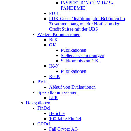
INSPEKTION COVID-19-
PANDEMIE
PUK
PUK Geschäftsführung der Behörden im
Zusammenhang mit der Notfusion der
Credit Suisse mit der UBS
Weitere Kommissionen
BeK
GK
Publikationen
Stellenausschreibungen
Subkommission GK
IK-N
Publikationen
RedK
PVK
Ablauf von Evaluationen
Spezialkommissionen
LPK
Delegationen
FinDel
Berichte
100 Jahre FinDel
GPDel
Fall Crypto AG