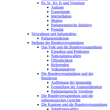
Pa. Iv., Kt. Iv und Vorstösse
Anfrage
Fragestunde
Interpellation
Motion
Parlamentarische Initiative
Postulat
Verwaltung und Infrastruktur
Parlamentsdienste
Stellung der Bundesversammlung
Das Volk und die Bundesversammlung
Eingaben und Petitionen
Nationalratswahlen
Öffentlichkeit
Referenden
Volksinitiativen
Die Bundesversammlung und der
Bundesrat
Aufhebung der Immunität
Feststellung der Amtsunfähigkeit
Parlamentarische Vorstösse
Die Bundesversammlung und die
eidgenössischen Gerichte
Die Kantone und die Bundesversammlung
Ständeratswahlen