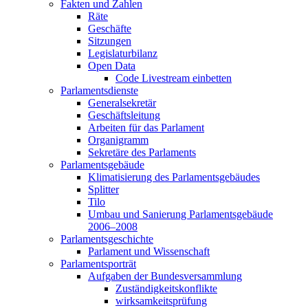
Fakten und Zahlen
Räte
Geschäfte
Sitzungen
Legislaturbilanz
Open Data
Code Livestream einbetten
Parlamentsdienste
Generalsekretär
Geschäftsleitung
Arbeiten für das Parlament
Organigramm
Sekretäre des Parlaments
Parlamentsgebäude
Klimatisierung des Parlamentsgebäudes
Splitter
Tilo
Umbau und Sanierung Parlamentsgebäude
2006–2008
Parlamentsgeschichte
Parlament und Wissenschaft
Parlamentsporträt
Aufgaben der Bundesversammlung
Zuständigkeitskonflikte
wirksamkeitsprüfung