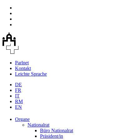
Parlnet
Kontakt
Leichte Sprache
DE
FR
IT
RM
EN
Organe
Nationalrat
Büro Nationalrat
Präsident/in