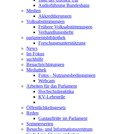
Audioführung Bundeshaus
Medien
Akkreditierungen
Volksabstimmungen
Frühere Volksabstimmungen
Verhandlungshefte
parlamentsbibliothek
Forschungsunterstützung
News
Im Fokus
suchhilfe
Benachrichtigungen
Mediathek
Fotos - Nutzungsbedingungen
Webcam
Arbeiten für das Parlament
Hochschulpraktika
KV-Lehrstelle
Öffentlichkeitsgesetz
Reden
Gastauftritte im Parlament
Sommerserien
Besuchs- und Informationszentrum