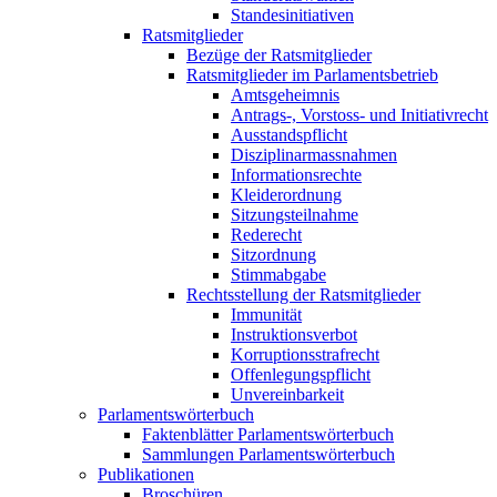
Standesinitiativen
Ratsmitglieder
Bezüge der Ratsmitglieder
Ratsmitglieder im Parlamentsbetrieb
Amtsgeheimnis
Antrags-, Vorstoss- und Initiativrecht
Ausstandspflicht
Disziplinarmassnahmen
Informationsrechte
Kleiderordnung
Sitzungsteilnahme
Rederecht
Sitzordnung
Stimmabgabe
Rechtsstellung der Ratsmitglieder
Immunität
Instruktionsverbot
Korruptionsstrafrecht
Offenlegungspflicht
Unvereinbarkeit
Parlamentswörterbuch
Faktenblätter Parlamentswörterbuch
Sammlungen Parlamentswörterbuch
Publikationen
Broschüren