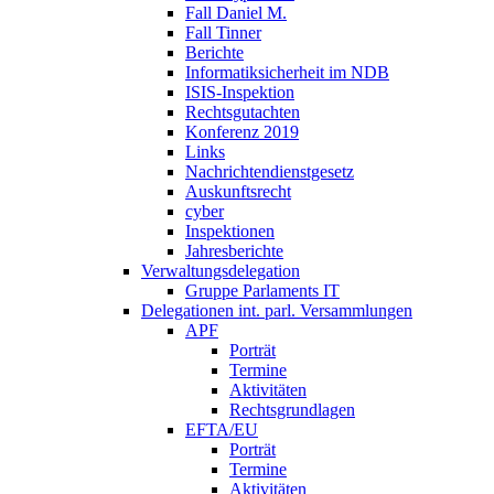
Fall Daniel M.
Fall Tinner
Berichte
Informatiksicherheit ­im NDB
ISIS-Inspektion
Rechtsgutachten
Konferenz 2019
Links
Nachrichtendienstgesetz
Auskunftsrecht
cyber
Inspektionen
Jahresberichte
Verwaltungsdelegation
Gruppe Parlaments IT
Delegationen int. parl. Versammlungen
APF
Porträt
Termine
Aktivitäten
Rechtsgrundlagen
EFTA/EU
Porträt
Termine
Aktivitäten