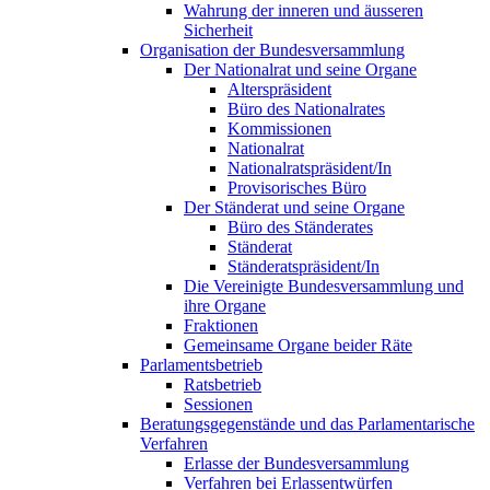
Wahrung der inneren und äusseren
Sicherheit
Organisation der Bundesversammlung
Der Nationalrat und seine Organe
Alterspräsident
Büro des Nationalrates
Kommissionen
Nationalrat
Nationalratspräsident/In
Provisorisches Büro
Der Ständerat und seine Organe
Büro des Ständerates
Ständerat
Ständeratspräsident/In
Die Vereinigte Bundesversammlung und
ihre Organe
Fraktionen
Gemeinsame Organe beider Räte
Parlamentsbetrieb
Ratsbetrieb
Sessionen
Beratungsgegenstände und das Parlamentarische
Verfahren
Erlasse der Bundesversammlung
Verfahren bei Erlassentwürfen