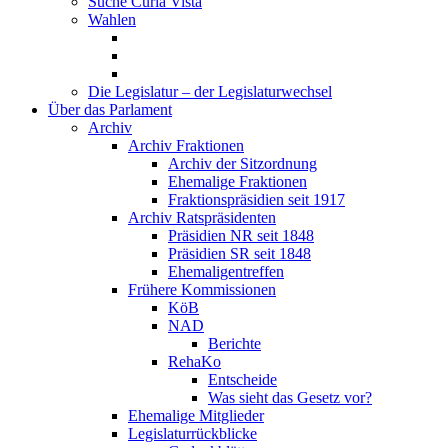
Suche Curia Vista
Wahlen
Die Legislatur – der Legislaturwechsel
Über das Parlament
Archiv
Archiv Fraktionen
Archiv der Sitzordnung
Ehemalige Fraktionen
Fraktionspräsidien seit 1917
Archiv Ratspräsidenten
Präsidien NR seit 1848
Präsidien SR seit 1848
Ehemaligentreffen
Frühere Kommissionen
KöB
NAD
Berichte
RehaKo
Entscheide
Was sieht das Gesetz vor?
Ehemalige Mitglieder
Legislaturrückblicke