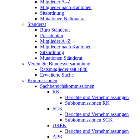
Mitglieder A–Z
Mitglieder nach Kantonen
Sitzordnung
Mutationen Nationalrat
Ständerat
Büro Ständerat
Präsident/in
Mitglieder A–Z
Mitglieder nach Kantonen
Sitzordnung
Mutationen Ständerat
Vereinigte Bundesversammlung
Ratsmitglieder seit 1848
Erweiterte Suche
Kommissionen
Sachbereichskommissionen
RK
Berichte und Vernehmlassungen
Subkommissionen RK
SGK
Berichte und Vernehmlassungen
Subkommissionen SGK
UREK
Berichte und Vernehmlassungen
APK