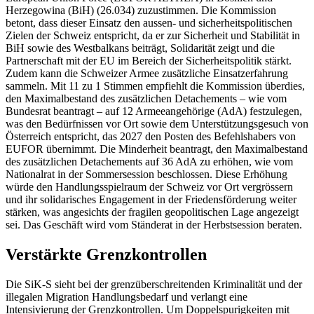
Herzegowina (BiH) (26.034) zuzustimmen. Die Kommission
betont, dass dieser Einsatz den aussen- und sicherheitspolitischen
Zielen der Schweiz entspricht, da er zur Sicherheit und Stabilität in
BiH sowie des Westbalkans beiträgt, Solidarität zeigt und die
Partnerschaft mit der EU im Bereich der Sicherheitspolitik stärkt.
Zudem kann die Schweizer Armee zusätzliche Einsatzerfahrung
sammeln. Mit 11 zu 1 Stimmen empfiehlt die Kommission überdies,
den Maximalbestand des zusätzlichen Detachements – wie vom
Bundesrat beantragt – auf 12 Armeeangehörige (AdA) festzulegen,
was den Bedürfnissen vor Ort sowie dem Unterstützungsgesuch von
Österreich entspricht, das 2027 den Posten des Befehlshabers von
EUFOR übernimmt. Die Minderheit beantragt, den Maximalbestand
des zusätzlichen Detachements auf 36 AdA zu erhöhen, wie vom
Nationalrat in der Sommersession beschlossen. Diese Erhöhung
würde den Handlungsspielraum der Schweiz vor Ort vergrössern
und ihr solidarisches Engagement in der Friedensförderung weiter
stärken, was angesichts der fragilen geopolitischen Lage angezeigt
sei. Das Geschäft wird vom Ständerat in der Herbstsession beraten.
Verstärkte Grenzkontrollen
Die SiK-S sieht bei der grenzüberschreitenden Kriminalität und der
illegalen Migration Handlungsbedarf und verlangt eine
Intensivierung der Grenzkontrollen. Um Doppelspurigkeiten mit