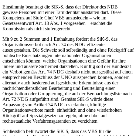
Einstimmig beantragt die SiK-S, dass der Direktor des NDB
gewisse Personen mit einer Tarnidentität ausstatten darf. Diese
Kompetenz auf Stufe Chef VBS anzusiedeln – wie im
Gesetzesentwurf Art. 18 Abs. 1 vorgesehen – erachtet die
Kommission als nicht stufengerecht.
Mit 9 zu 2 Stimmen und 1 Enthaltung fordert die SiK-S, das
Organisationsverbot nach Art. 74 des NDG effizienter
auszugestalten. Die Schweiz soll selbständig und ohne Rückgriff auf
politische Einschätzungen internationaler Organisationen
entscheiden können, welche Organisationen eine Gefahr für ihre
innere und äussere Sicherheit darstellen. Künftig soll der Bundesrat
ein Verbot gemäss Art. 74 NDG deshalb nicht nur gestützt auf einen
entsprechenden Beschluss der UNO aussprechen können, sondern
alternativ auch basierend auf gesicherte Erkenntnisse aus der
nachrichtendienstlichen Bearbeitung und Beurteilung einer
Organisation oder Gruppierung, die auf der Beobachtungsliste nach
Art. 72 NDG aufgeführt sind. Gemäss SiK-S würde diese
Anpassung von Artikel 74 NDG es erlauben, künftige
Organisationsverbote rasch, einheitlich und ohne wiederholten
Rückgriff auf Spezialgesetze zu regeln, ohne dabei auf
rechtsstaatliche Verfahrensgarantien zu verzichten.
Schliesslich befürwortet die SiK-S, dass das VBS für die