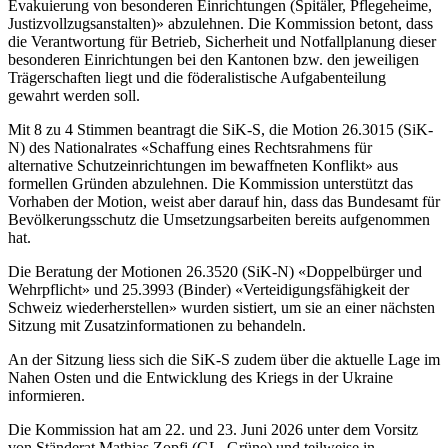
Evakuierung von besonderen Einrichtungen (Spitäler, Pflegeheime,
Justizvollzugsanstalten)» abzulehnen. Die Kommission betont, dass
die Verantwortung für Betrieb, Sicherheit und Notfallplanung dieser
besonderen Einrichtungen bei den Kantonen bzw. den jeweiligen
Trägerschaften liegt und die föderalistische Aufgabenteilung
gewahrt werden soll.
Mit 8 zu 4 Stimmen beantragt die SiK-S, die Motion 26.3015 (SiK-
N) des Nationalrates «Schaffung eines Rechtsrahmens für
alternative Schutzeinrichtungen im bewaffneten Konflikt» aus
formellen Gründen abzulehnen. Die Kommission unterstützt das
Vorhaben der Motion, weist aber darauf hin, dass das Bundesamt für
Bevölkerungsschutz die Umsetzungsarbeiten bereits aufgenommen
hat.
Die Beratung der Motionen 26.3520 (SiK-N) «Doppelbürger und
Wehrpflicht» und 25.3993 (Binder) «Verteidigungsfähigkeit der
Schweiz wiederherstellen» wurden sistiert, um sie an einer nächsten
Sitzung mit Zusatzinformationen zu behandeln.
An der Sitzung liess sich die SiK-S zudem über die aktuelle Lage im
Nahen Osten und die Entwicklung des Kriegs in der Ukraine
informieren.
Die Kommission hat am 22. und 23. Juni 2026 unter dem Vorsitz
von Ständerat Mathias Zopfi (GL, Grüne) und teilweise in