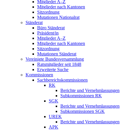
Mitglieder A–Z
Mitglieder nach Kantonen
Sitzordnung
Mutationen Nationalrat
Ständerat
Büro Ständerat
Präsident/in
Mitglieder A–Z
Mitglieder nach Kantonen
Sitzordnung
Mutationen Ständerat
Vereinigte Bundesversammlung
Ratsmitglieder seit 1848
Erweiterte Suche
Kommissionen
Sachbereichskommissionen
RK
Berichte und Vernehmlassungen
Subkommissionen RK
SGK
Berichte und Vernehmlassungen
Subkommissionen SGK
UREK
Berichte und Vernehmlassungen
APK