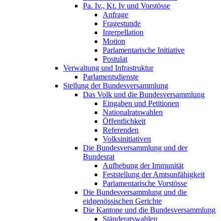
Pa. Iv., Kt. Iv und Vorstösse
Anfrage
Fragestunde
Interpellation
Motion
Parlamentarische Initiative
Postulat
Verwaltung und Infrastruktur
Parlamentsdienste
Stellung der Bundesversammlung
Das Volk und die Bundesversammlung
Eingaben und Petitionen
Nationalratswahlen
Öffentlichkeit
Referenden
Volksinitiativen
Die Bundesversammlung und der
Bundesrat
Aufhebung der Immunität
Feststellung der Amtsunfähigkeit
Parlamentarische Vorstösse
Die Bundesversammlung und die
eidgenössischen Gerichte
Die Kantone und die Bundesversammlung
Ständeratswahlen