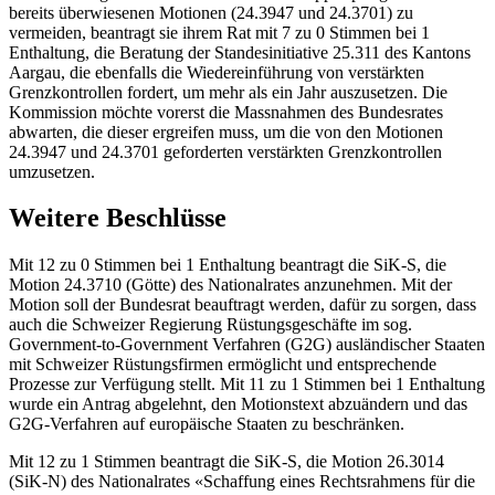
bereits überwiesenen Motionen (24.3947 und 24.3701) zu
vermeiden, beantragt sie ihrem Rat mit 7 zu 0 Stimmen bei 1
Enthaltung, die Beratung der Standesinitiative 25.311 des Kantons
Aargau, die ebenfalls die Wiedereinführung von verstärkten
Grenzkontrollen fordert, um mehr als ein Jahr auszusetzen. Die
Kommission möchte vorerst die Massnahmen des Bundesrates
abwarten, die dieser ergreifen muss, um die von den Motionen
24.3947 und 24.3701 geforderten verstärkten Grenzkontrollen
umzusetzen.
Weitere Beschlüsse
Mit 12 zu 0 Stimmen bei 1 Enthaltung beantragt die SiK-S, die
Motion 24.3710 (Götte) des Nationalrates anzunehmen. Mit der
Motion soll der Bundesrat beauftragt werden, dafür zu sorgen, dass
auch die Schweizer Regierung Rüstungsgeschäfte im sog.
Government-to-Government Verfahren (G2G) ausländischer Staaten
mit Schweizer Rüstungsfirmen ermöglicht und entsprechende
Prozesse zur Verfügung stellt. Mit 11 zu 1 Stimmen bei 1 Enthaltung
wurde ein Antrag abgelehnt, den Motionstext abzuändern und das
G2G-Verfahren auf europäische Staaten zu beschränken.
Mit 12 zu 1 Stimmen beantragt die SiK-S, die Motion 26.3014
(SiK-N) des Nationalrates «Schaffung eines Rechtsrahmens für die