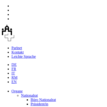
Parlnet
Kontakt
Leichte Sprache
DE
FR
IT
RM
EN
Organe
Nationalrat
Büro Nationalrat
Präsident/in