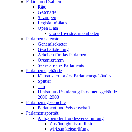
Fakten und Zahlen
Räte
Geschäfte
Sitzungen
Legislaturbilanz
Open Data
Code Livestream einbetten
Parlamentsdienste
Generalsekretär
Geschäftsleitung
Arbeiten für das Parlament
Organigramm
Sekretäre des Parlaments
Parlamentsgebäude
Klimatisierung des Parlamentsgebäudes
Splitter
Tilo
Umbau und Sanierung Parlamentsgebäude
2006–2008
Parlamentsgeschichte
Parlament und Wissenschaft
Parlamentsporträt
Aufgaben der Bundesversammlung
Zuständigkeitskonflikte
wirksamkeitsprüfung