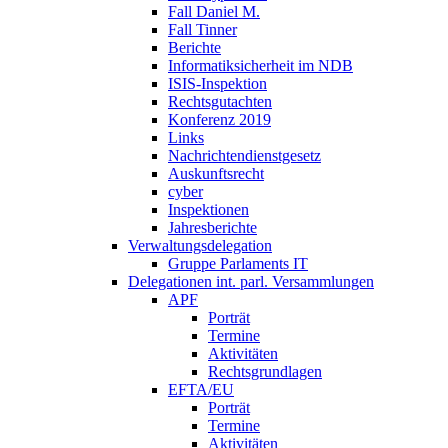
Fall Daniel M.
Fall Tinner
Berichte
Informatiksicherheit ­im NDB
ISIS-Inspektion
Rechtsgutachten
Konferenz 2019
Links
Nachrichtendienstgesetz
Auskunftsrecht
cyber
Inspektionen
Jahresberichte
Verwaltungsdelegation
Gruppe Parlaments IT
Delegationen int. parl. Versammlungen
APF
Porträt
Termine
Aktivitäten
Rechtsgrundlagen
EFTA/EU
Porträt
Termine
Aktivitäten