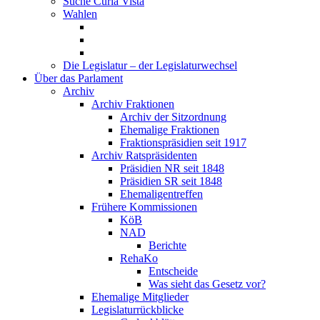
Suche Curia Vista
Wahlen
Die Legislatur – der Legislaturwechsel
Über das Parlament
Archiv
Archiv Fraktionen
Archiv der Sitzordnung
Ehemalige Fraktionen
Fraktionspräsidien seit 1917
Archiv Ratspräsidenten
Präsidien NR seit 1848
Präsidien SR seit 1848
Ehemaligentreffen
Frühere Kommissionen
KöB
NAD
Berichte
RehaKo
Entscheide
Was sieht das Gesetz vor?
Ehemalige Mitglieder
Legislaturrückblicke