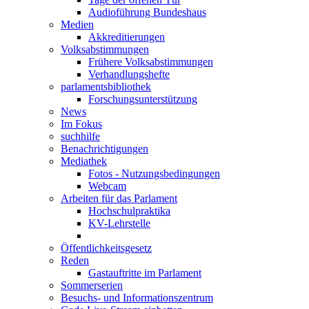
Audioführung Bundeshaus
Medien
Akkreditierungen
Volksabstimmungen
Frühere Volksabstimmungen
Verhandlungshefte
parlamentsbibliothek
Forschungsunterstützung
News
Im Fokus
suchhilfe
Benachrichtigungen
Mediathek
Fotos - Nutzungsbedingungen
Webcam
Arbeiten für das Parlament
Hochschulpraktika
KV-Lehrstelle
Öffentlichkeitsgesetz
Reden
Gastauftritte im Parlament
Sommerserien
Besuchs- und Informationszentrum