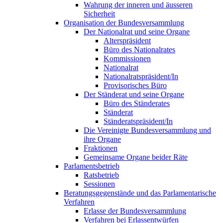
Wahrung der inneren und äusseren
Sicherheit
Organisation der Bundesversammlung
Der Nationalrat und seine Organe
Alterspräsident
Büro des Nationalrates
Kommissionen
Nationalrat
Nationalratspräsident/In
Provisorisches Büro
Der Ständerat und seine Organe
Büro des Ständerates
Ständerat
Ständeratspräsident/In
Die Vereinigte Bundesversammlung und
ihre Organe
Fraktionen
Gemeinsame Organe beider Räte
Parlamentsbetrieb
Ratsbetrieb
Sessionen
Beratungsgegenstände und das Parlamentarische
Verfahren
Erlasse der Bundesversammlung
Verfahren bei Erlassentwürfen