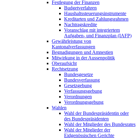
Festlegung der Finanzen
Budgetverfahren
Haushaltssteuerungsinstrumente
Kreditarten und Zahlungsrahmen
Nachtragskredite
Voranschlag mit integriertem
Aufgaben- und Finanzplan (IAFP)
Gewährleistung von
Kantonalverfassungen
Begnadigungen und Amnestien
Mitwirkung in der Aussenpolitik
Oberaufsicht
Rechtsetzung
Bundesgesetze
Bundesverfassung
Gesetzgebung
Verfassungsgebung
Verordnungen
Verordnungsgebung
Wahlen
Wahl der Bundespräsidentin oder
des Bundespräsidenten
Wahl der Mitglieder des Bundesrates
Wahl der Mitglieder der
Eidgenössischen Gerichte