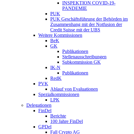
INSPEKTION COVID-19-
PANDEMIE
PUK
PUK Geschäftsführung der Behörden im
Zusammenhang mit der Notfusion der
Credit Suisse mit der UBS
Weitere Kommissionen
BeK
GK
Publikationen
Stellenausschreibungen
Subkommission GK
IK-N
Publikationen
RedK
PVK
Ablauf von Evaluationen
Spezialkommissionen
LPK
Delegationen
FinDel
Berichte
100 Jahre FinDel
GPDel
Fall Crypto AG