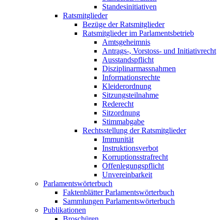
Standesinitiativen
Ratsmitglieder
Bezüge der Ratsmitglieder
Ratsmitglieder im Parlamentsbetrieb
Amtsgeheimnis
Antrags-, Vorstoss- und Initiativrecht
Ausstandspflicht
Disziplinarmassnahmen
Informationsrechte
Kleiderordnung
Sitzungsteilnahme
Rederecht
Sitzordnung
Stimmabgabe
Rechtsstellung der Ratsmitglieder
Immunität
Instruktionsverbot
Korruptionsstrafrecht
Offenlegungspflicht
Unvereinbarkeit
Parlamentswörterbuch
Faktenblätter Parlamentswörterbuch
Sammlungen Parlamentswörterbuch
Publikationen
Broschüren