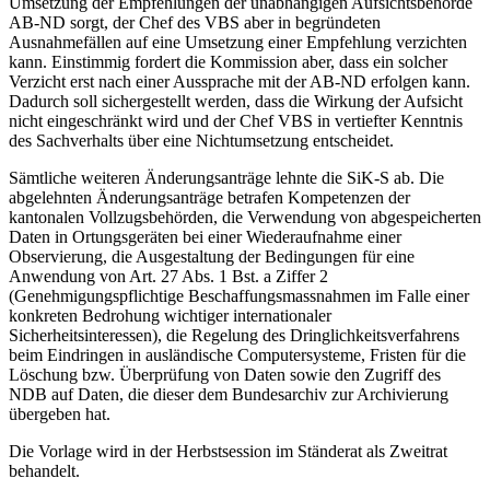
Umsetzung der Empfehlungen der unabhängigen Aufsichtsbehörde
AB-ND sorgt, der Chef des VBS aber in begründeten
Ausnahmefällen auf eine Umsetzung einer Empfehlung verzichten
kann. Einstimmig fordert die Kommission aber, dass ein solcher
Verzicht erst nach einer Aussprache mit der AB-ND erfolgen kann.
Dadurch soll sichergestellt werden, dass die Wirkung der Aufsicht
nicht eingeschränkt wird und der Chef VBS in vertiefter Kenntnis
des Sachverhalts über eine Nichtumsetzung entscheidet.
Sämtliche weiteren Änderungsanträge lehnte die SiK-S ab. Die
abgelehnten Änderungsanträge betrafen Kompetenzen der
kantonalen Vollzugsbehörden, die Verwendung von abgespeicherten
Daten in Ortungsgeräten bei einer Wiederaufnahme einer
Observierung, die Ausgestaltung der Bedingungen für eine
Anwendung von Art. 27 Abs. 1 Bst. a Ziffer 2
(Genehmigungspflichtige Beschaffungsmassnahmen im Falle einer
konkreten Bedrohung wichtiger internationaler
Sicherheitsinteressen), die Regelung des Dringlichkeitsverfahrens
beim Eindringen in ausländische Computersysteme, Fristen für die
Löschung bzw. Überprüfung von Daten sowie den Zugriff des
NDB auf Daten, die dieser dem Bundesarchiv zur Archivierung
übergeben hat.
Die Vorlage wird in der Herbstsession im Ständerat als Zweitrat
behandelt.