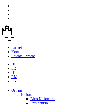
Parlnet
Kontakt
Leichte Sprache
DE
FR
IT
RM
EN
Organe
Nationalrat
Büro Nationalrat
Präsident/in