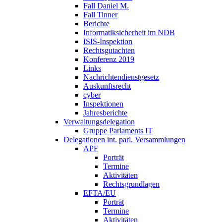
Fall Daniel M.
Fall Tinner
Berichte
Informatiksicherheit ­im NDB
ISIS-Inspektion
Rechtsgutachten
Konferenz 2019
Links
Nachrichtendienstgesetz
Auskunftsrecht
cyber
Inspektionen
Jahresberichte
Verwaltungsdelegation
Gruppe Parlaments IT
Delegationen int. parl. Versammlungen
APF
Porträt
Termine
Aktivitäten
Rechtsgrundlagen
EFTA/EU
Porträt
Termine
Aktivitäten