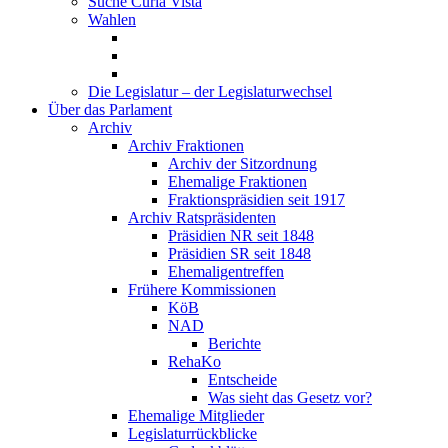
Suche Curia Vista
Wahlen
Die Legislatur – der Legislaturwechsel
Über das Parlament
Archiv
Archiv Fraktionen
Archiv der Sitzordnung
Ehemalige Fraktionen
Fraktionspräsidien seit 1917
Archiv Ratspräsidenten
Präsidien NR seit 1848
Präsidien SR seit 1848
Ehemaligentreffen
Frühere Kommissionen
KöB
NAD
Berichte
RehaKo
Entscheide
Was sieht das Gesetz vor?
Ehemalige Mitglieder
Legislaturrückblicke