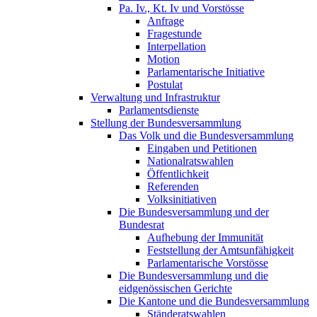
Pa. Iv., Kt. Iv und Vorstösse
Anfrage
Fragestunde
Interpellation
Motion
Parlamentarische Initiative
Postulat
Verwaltung und Infrastruktur
Parlamentsdienste
Stellung der Bundesversammlung
Das Volk und die Bundesversammlung
Eingaben und Petitionen
Nationalratswahlen
Öffentlichkeit
Referenden
Volksinitiativen
Die Bundesversammlung und der
Bundesrat
Aufhebung der Immunität
Feststellung der Amtsunfähigkeit
Parlamentarische Vorstösse
Die Bundesversammlung und die
eidgenössischen Gerichte
Die Kantone und die Bundesversammlung
Ständeratswahlen