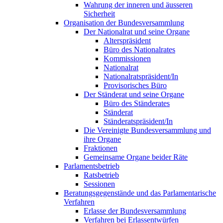
Wahrung der inneren und äusseren
Sicherheit
Organisation der Bundesversammlung
Der Nationalrat und seine Organe
Alterspräsident
Büro des Nationalrates
Kommissionen
Nationalrat
Nationalratspräsident/In
Provisorisches Büro
Der Ständerat und seine Organe
Büro des Ständerates
Ständerat
Ständeratspräsident/In
Die Vereinigte Bundesversammlung und
ihre Organe
Fraktionen
Gemeinsame Organe beider Räte
Parlamentsbetrieb
Ratsbetrieb
Sessionen
Beratungsgegenstände und das Parlamentarische
Verfahren
Erlasse der Bundesversammlung
Verfahren bei Erlassentwürfen