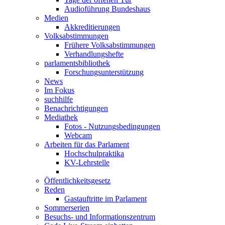
Audioführung Bundeshaus
Medien
Akkreditierungen
Volksabstimmungen
Frühere Volksabstimmungen
Verhandlungshefte
parlamentsbibliothek
Forschungsunterstützung
News
Im Fokus
suchhilfe
Benachrichtigungen
Mediathek
Fotos - Nutzungsbedingungen
Webcam
Arbeiten für das Parlament
Hochschulpraktika
KV-Lehrstelle
Öffentlichkeitsgesetz
Reden
Gastauftritte im Parlament
Sommerserien
Besuchs- und Informationszentrum