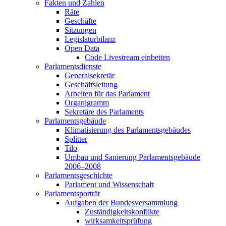
Fakten und Zahlen
Räte
Geschäfte
Sitzungen
Legislaturbilanz
Open Data
Code Livestream einbetten
Parlamentsdienste
Generalsekretär
Geschäftsleitung
Arbeiten für das Parlament
Organigramm
Sekretäre des Parlaments
Parlamentsgebäude
Klimatisierung des Parlamentsgebäudes
Splitter
Tilo
Umbau und Sanierung Parlamentsgebäude
2006–2008
Parlamentsgeschichte
Parlament und Wissenschaft
Parlamentsporträt
Aufgaben der Bundesversammlung
Zuständigkeitskonflikte
wirksamkeitsprüfung