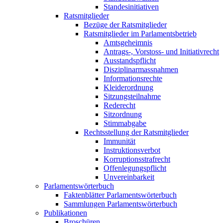
Standesinitiativen
Ratsmitglieder
Bezüge der Ratsmitglieder
Ratsmitglieder im Parlamentsbetrieb
Amtsgeheimnis
Antrags-, Vorstoss- und Initiativrecht
Ausstandspflicht
Disziplinarmassnahmen
Informationsrechte
Kleiderordnung
Sitzungsteilnahme
Rederecht
Sitzordnung
Stimmabgabe
Rechtsstellung der Ratsmitglieder
Immunität
Instruktionsverbot
Korruptionsstrafrecht
Offenlegungspflicht
Unvereinbarkeit
Parlamentswörterbuch
Faktenblätter Parlamentswörterbuch
Sammlungen Parlamentswörterbuch
Publikationen
Broschüren