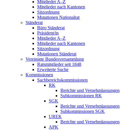
Mitglieder A–Z
Mitglieder nach Kantonen
Sitzordnung
Mutationen Nationalrat
Ständerat
Büro Ständerat
Präsident/in
Mitglieder A–Z
Mitglieder nach Kantonen
Sitzordnung
Mutationen Ständerat
Vereinigte Bundesversammlung
Ratsmitglieder seit 1848
Erweiterte Suche
Kommissionen
Sachbereichskommissionen
RK
Berichte und Vernehmlassungen
Subkommissionen RK
SGK
Berichte und Vernehmlassungen
Subkommissionen SGK
UREK
Berichte und Vernehmlassungen
APK