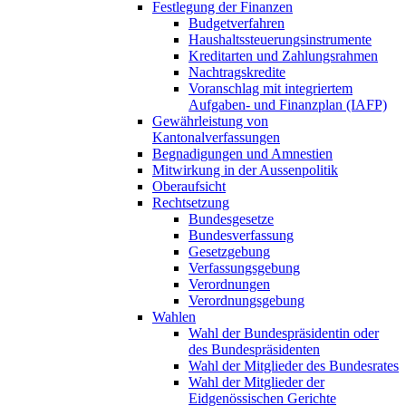
Festlegung der Finanzen
Budgetverfahren
Haushaltssteuerungsinstrumente
Kreditarten und Zahlungsrahmen
Nachtragskredite
Voranschlag mit integriertem
Aufgaben- und Finanzplan (IAFP)
Gewährleistung von
Kantonalverfassungen
Begnadigungen und Amnestien
Mitwirkung in der Aussenpolitik
Oberaufsicht
Rechtsetzung
Bundesgesetze
Bundesverfassung
Gesetzgebung
Verfassungsgebung
Verordnungen
Verordnungsgebung
Wahlen
Wahl der Bundespräsidentin oder
des Bundespräsidenten
Wahl der Mitglieder des Bundesrates
Wahl der Mitglieder der
Eidgenössischen Gerichte