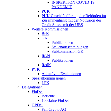
INSPEKTION COVID-19-
PANDEMIE
PUK
PUK Geschäftsführung der Behörden im
Zusammenhang mit der Notfusion der
Credit Suisse mit der UBS
Weitere Kommissionen
BeK
GK
Publikationen
Stellenausschreibungen
Subkommission GK
IK-N
Publikationen
RedK
PVK
Ablauf von Evaluationen
Spezialkommissionen
LPK
Delegationen
FinDel
Berichte
100 Jahre FinDel
GPDel
Fall Crypto AG