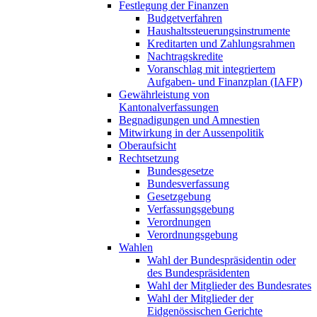
Festlegung der Finanzen
Budgetverfahren
Haushaltssteuerungsinstrumente
Kreditarten und Zahlungsrahmen
Nachtragskredite
Voranschlag mit integriertem
Aufgaben- und Finanzplan (IAFP)
Gewährleistung von
Kantonalverfassungen
Begnadigungen und Amnestien
Mitwirkung in der Aussenpolitik
Oberaufsicht
Rechtsetzung
Bundesgesetze
Bundesverfassung
Gesetzgebung
Verfassungsgebung
Verordnungen
Verordnungsgebung
Wahlen
Wahl der Bundespräsidentin oder
des Bundespräsidenten
Wahl der Mitglieder des Bundesrates
Wahl der Mitglieder der
Eidgenössischen Gerichte