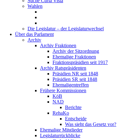
Suche Curia Vista
Wahlen
Die Legislatur – der Legislaturwechsel
Über das Parlament
Archiv
Archiv Fraktionen
Archiv der Sitzordnung
Ehemalige Fraktionen
Fraktionspräsidien seit 1917
Archiv Ratspräsidenten
Präsidien NR seit 1848
Präsidien SR seit 1848
Ehemaligentreffen
Frühere Kommissionen
KöB
NAD
Berichte
RehaKo
Entscheide
Was sieht das Gesetz vor?
Ehemalige Mitglieder
Legislaturrückblicke