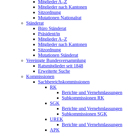
Mitglieder A–Z
Mitglieder nach Kantonen
Sitzordnung
Mutationen Nationalrat
Ständerat
Büro Ständerat
Präsident/in
Mitglieder A–Z
Mitglieder nach Kantonen
Sitzordnung
Mutationen Ständerat
Vereinigte Bundesversammlung
Ratsmitglieder seit 1848
Erweiterte Suche
Kommissionen
Sachbereichskommissionen
RK
Berichte und Vernehmlassungen
Subkommissionen RK
SGK
Berichte und Vernehmlassungen
Subkommissionen SGK
UREK
Berichte und Vernehmlassungen
APK