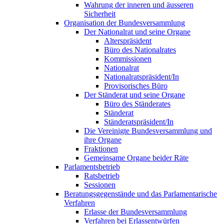
Wahrung der inneren und äusseren
Sicherheit
Organisation der Bundesversammlung
Der Nationalrat und seine Organe
Alterspräsident
Büro des Nationalrates
Kommissionen
Nationalrat
Nationalratspräsident/In
Provisorisches Büro
Der Ständerat und seine Organe
Büro des Ständerates
Ständerat
Ständeratspräsident/In
Die Vereinigte Bundesversammlung und
ihre Organe
Fraktionen
Gemeinsame Organe beider Räte
Parlamentsbetrieb
Ratsbetrieb
Sessionen
Beratungsgegenstände und das Parlamentarische
Verfahren
Erlasse der Bundesversammlung
Verfahren bei Erlassentwürfen