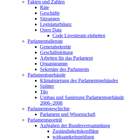
Fakten und Zahlen
Räte
Geschäfte
Sitzungen
Legislaturbilanz
Open Data
Code Livestream einbetten
Parlamentsdienste
Generalsekretär
Geschäftsleitung
Arbeiten für das Parlament
Organigramm
Sekretäre des Parlaments
Parlamentsgebäude
Klimatisierung des Parlamentsgebäudes
Splitter
Tilo
Umbau und Sanierung Parlamentsgebäude
2006–2008
Parlamentsgeschichte
Parlament und Wissenschaft
Parlamentsporträt
Aufgaben der Bundesversammlung
Zuständigkeitskonflikte
wirksamkeitsprüfung