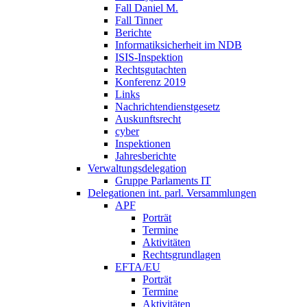
Fall Daniel M.
Fall Tinner
Berichte
Informatiksicherheit ­im NDB
ISIS-Inspektion
Rechtsgutachten
Konferenz 2019
Links
Nachrichtendienstgesetz
Auskunftsrecht
cyber
Inspektionen
Jahresberichte
Verwaltungsdelegation
Gruppe Parlaments IT
Delegationen int. parl. Versammlungen
APF
Porträt
Termine
Aktivitäten
Rechtsgrundlagen
EFTA/EU
Porträt
Termine
Aktivitäten