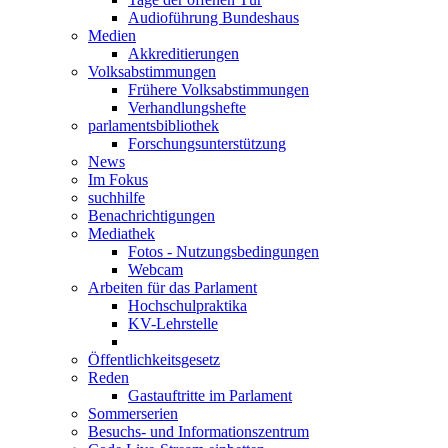
Audioführung Bundeshaus
Medien
Akkreditierungen
Volksabstimmungen
Frühere Volksabstimmungen
Verhandlungshefte
parlamentsbibliothek
Forschungsunterstützung
News
Im Fokus
suchhilfe
Benachrichtigungen
Mediathek
Fotos - Nutzungsbedingungen
Webcam
Arbeiten für das Parlament
Hochschulpraktika
KV-Lehrstelle
Öffentlichkeitsgesetz
Reden
Gastauftritte im Parlament
Sommerserien
Besuchs- und Informationszentrum