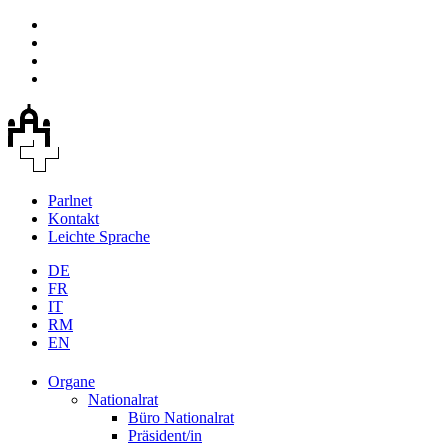
Parlnet
Kontakt
Leichte Sprache
DE
FR
IT
RM
EN
Organe
Nationalrat
Büro Nationalrat
Präsident/in