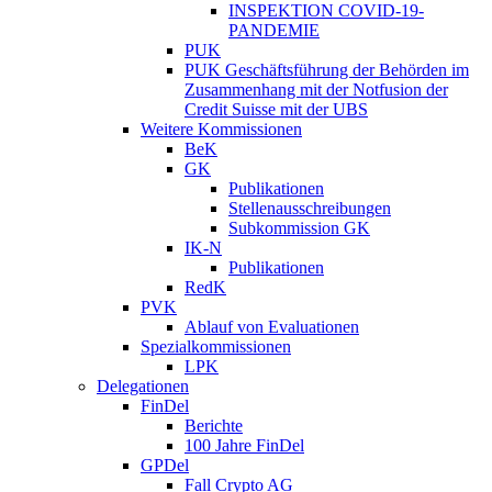
INSPEKTION COVID-19-
PANDEMIE
PUK
PUK Geschäftsführung der Behörden im
Zusammenhang mit der Notfusion der
Credit Suisse mit der UBS
Weitere Kommissionen
BeK
GK
Publikationen
Stellenausschreibungen
Subkommission GK
IK-N
Publikationen
RedK
PVK
Ablauf von Evaluationen
Spezialkommissionen
LPK
Delegationen
FinDel
Berichte
100 Jahre FinDel
GPDel
Fall Crypto AG