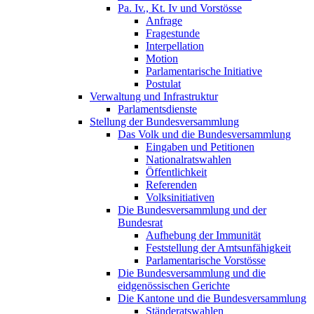
Pa. Iv., Kt. Iv und Vorstösse
Anfrage
Fragestunde
Interpellation
Motion
Parlamentarische Initiative
Postulat
Verwaltung und Infrastruktur
Parlamentsdienste
Stellung der Bundesversammlung
Das Volk und die Bundesversammlung
Eingaben und Petitionen
Nationalratswahlen
Öffentlichkeit
Referenden
Volksinitiativen
Die Bundesversammlung und der
Bundesrat
Aufhebung der Immunität
Feststellung der Amtsunfähigkeit
Parlamentarische Vorstösse
Die Bundesversammlung und die
eidgenössischen Gerichte
Die Kantone und die Bundesversammlung
Ständeratswahlen