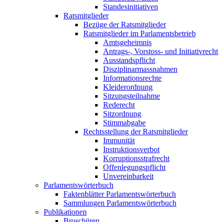
Standesinitiativen
Ratsmitglieder
Bezüge der Ratsmitglieder
Ratsmitglieder im Parlamentsbetrieb
Amtsgeheimnis
Antrags-, Vorstoss- und Initiativrecht
Ausstandspflicht
Disziplinarmassnahmen
Informationsrechte
Kleiderordnung
Sitzungsteilnahme
Rederecht
Sitzordnung
Stimmabgabe
Rechtsstellung der Ratsmitglieder
Immunität
Instruktionsverbot
Korruptionsstrafrecht
Offenlegungspflicht
Unvereinbarkeit
Parlamentswörterbuch
Faktenblätter Parlamentswörterbuch
Sammlungen Parlamentswörterbuch
Publikationen
Broschüren