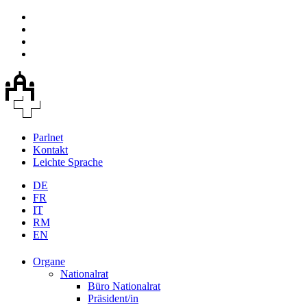
Parlnet
Kontakt
Leichte Sprache
DE
FR
IT
RM
EN
Organe
Nationalrat
Büro Nationalrat
Präsident/in