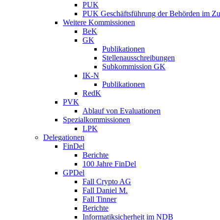
PUK
PUK Geschäftsführung der Behörden im Zus
Weitere Kommissionen
BeK
GK
Publikationen
Stellenausschreibungen
Subkommission GK
IK-N
Publikationen
RedK
PVK
Ablauf von Evaluationen
Spezialkommissionen
LPK
Delegationen
FinDel
Berichte
100 Jahre FinDel
GPDel
Fall Crypto AG
Fall Daniel M.
Fall Tinner
Berichte
Informatiksicherheit ­im NDB