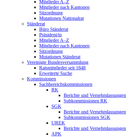
Mitglieder A–Z
Mitglieder nach Kantonen
Sitzordnung
Mutationen Nationalrat
Ständerat
Büro Ständerat
Präsident/in
Mitglieder A–Z
Mitglieder nach Kantonen
Sitzordnung
Mutationen Ständerat
Vereinigte Bundesversammlung
Ratsmitglieder seit 1848
Erweiterte Suche
Kommissionen
Sachbereichskommissionen
RK
Berichte und Vernehmlassungen
Subkommissionen RK
SGK
Berichte und Vernehmlassungen
Subkommissionen SGK
UREK
Berichte und Vernehmlassungen
APK