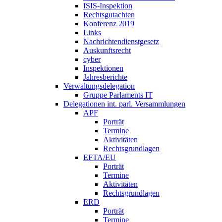
ISIS-Inspektion
Rechtsgutachten
Konferenz 2019
Links
Nachrichtendienstgesetz
Auskunftsrecht
cyber
Inspektionen
Jahresberichte
Verwaltungsdelegation
Gruppe Parlaments IT
Delegationen int. parl. Versammlungen
APF
Porträt
Termine
Aktivitäten
Rechtsgrundlagen
EFTA/EU
Porträt
Termine
Aktivitäten
Rechtsgrundlagen
ERD
Porträt
Termine