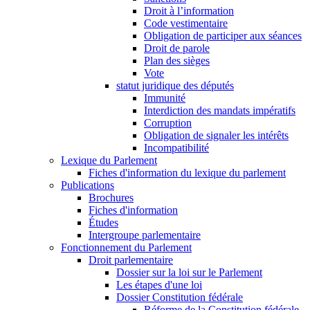
Droit à l’information
Code vestimentaire
Obligation de participer aux séances
Droit de parole
Plan des sièges
Vote
statut juridique des députés
Immunité
Interdiction des mandats impératifs
Corruption
Obligation de signaler les intérêts
Incompatibilité
Lexique du Parlement
Fiches d'information du lexique du parlement
Publications
Brochures
Fiches d'information
Études
Intergroupe parlementaire
Fonctionnement du Parlement
Droit parlementaire
Dossier sur la loi sur le Parlement
Les étapes d'une loi
Dossier Constitution fédérale
Réforme de la Constitution fédérale