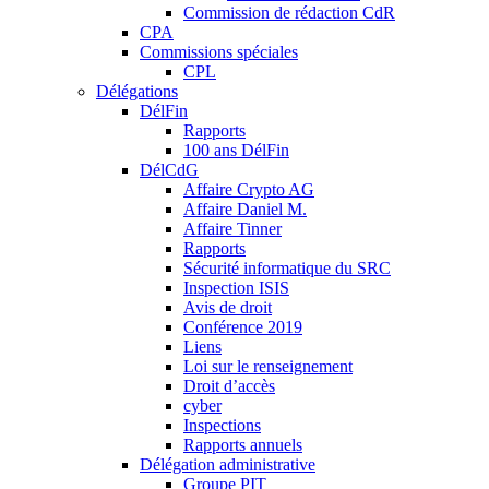
Commission de rédaction CdR
CPA
Commissions spéciales
CPL
Délégations
DélFin
Rapports
100 ans DélFin
DélCdG
Affaire Crypto AG
Affaire Daniel M.
Affaire Tinner
Rapports
Sécurité informatique du SRC
Inspection ISIS
Avis de droit
Conférence 2019
Liens
Loi sur le renseignement
Droit d’accès
cyber
Inspections
Rapports annuels
Délégation administrative
Groupe PIT