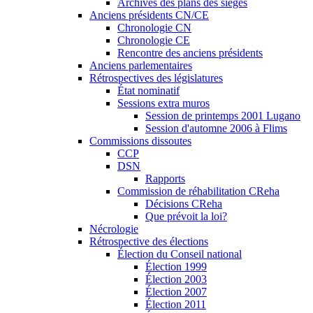
Archives des plans des sièges
Anciens présidents CN/CE
Chronologie CN
Chronologie CE
Rencontre des anciens présidents
Anciens parlementaires
Rétrospectives des législatures
État nominatif
Sessions extra muros
Session de printemps 2001 Lugano
Session d'automne 2006 à Flims
Commissions dissoutes
CCP
DSN
Rapports
Commission de réhabilitation CReha
Décisions CReha
Que prévoit la loi?
Nécrologie
Rétrospective des élections
Élection du Conseil national
Élection 1999
Élection 2003
Élection 2007
Élection 2011