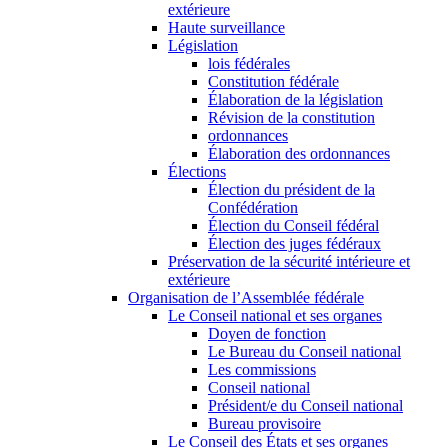
extérieure
Haute surveillance
Législation
lois fédérales
Constitution fédérale
Élaboration de la législation
Révision de la constitution
ordonnances
Élaboration des ordonnances
Élections
Élection du président de la
Confédération
Élection du Conseil fédéral
Élection des juges fédéraux
Préservation de la sécurité intérieure et
extérieure
Organisation de l’Assemblée fédérale
Le Conseil national et ses organes
Doyen de fonction
Le Bureau du Conseil national
Les commissions
Conseil national
Président/e du Conseil national
Bureau provisoire
Le Conseil des États et ses organes