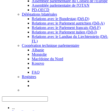
Assemblée parlementaire du Conseil de l'Europe
Assemblée parlementaire de l'OTAN
PD-OECD
Délégations bilatérales
Relations avec le Bundestag (Dél-D)
Relations avec le Parlement autrichien (Dél-A)
Relations avec le Parlement français (Dél-F)
Relations avec le Parlement italien (Dél-I)
Relations avec le Landtag du Liechtenstein (Dél-
FL)
Coopération technique parlementaire
Albanie
Mongolie
Macédoine du Nord
Kosovo
FAQ
Registres
...