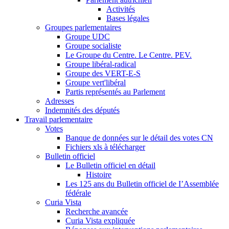
Activités
Bases légales
Groupes parlementaires
Groupe UDC
Groupe socialiste
Le Groupe du Centre. Le Centre. PEV.
Groupe libéral-radical
Groupe des VERT-E-S
Groupe vert'libéral
Partis représentés au Parlement
Adresses
Indemnités des députés
Travail parlementaire
Votes
Banque de données sur le détail des votes CN
Fichiers xls à télécharger
Bulletin officiel
Le Bulletin officiel en détail
Histoire
Les 125 ans du Bulletin officiel de I’Assemblée
fédérale
Curia Vista
Recherche avancée
Curia Vista expliquée