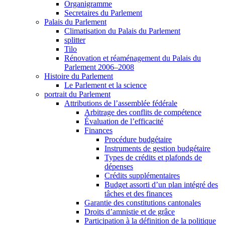
Organigramme
Secretaires du Parlement
Palais du Parlement
Climatisation du Palais du Parlement
splitter
Tilo
Rénovation et réaménagement du Palais du
Parlement 2006–2008
Histoire du Parlement
Le Parlement et la science
portrait du Parlement
Attributions de l’assemblée fédérale
Arbitrage des conflits de compétence
Évaluation de l’efficacité
Finances
Procédure budgétaire
Instruments de gestion budgétaire
Types de crédits et plafonds de
dépenses
Crédits supplémentaires
Budget assorti d’un plan intégré des
tâches et des finances
Garantie des constitutions cantonales
Droits d’amnistie et de grâce
Participation à la définition de la politique