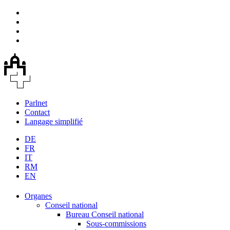
Parlnet
Contact
Langage simplifié
DE
FR
IT
RM
EN
Organes
Conseil national
Bureau Conseil national
Sous-commissions