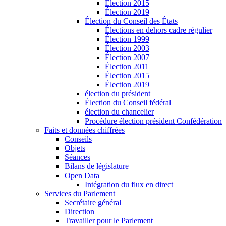
Élection 2015
Élection 2019
Élection du Conseil des États
Élections en dehors cadre régulier
Élection 1999
Élection 2003
Élection 2007
Élection 2011
Élection 2015
Élection 2019
élection du président
Élection du Conseil fédéral
élection du chancelier
Procédure élection président Confédération
Faits et données chiffrées
Conseils
Objets
Séances
Bilans de législature
Open Data
Intégration du flux en direct
Services du Parlement
Secrétaire général
Direction
Travailler pour le Parlement