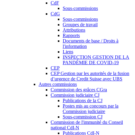
CdF
Sous-commissions
CdG
Sous-commissions
Groupes de travail
Attributions
Rapports
Documents de base / Droits à
l'information
Liens
INSPECTION GESTION DE LA
PANDÉMIE DE COVID-19
CEP
CEP Gestion par les autorités de la fusion
d’urgence de Credit Suisse avec UBS
Autres commissions
Commission des grâces CGra
Commission judiciaire CJ
Publications de la CJ
Postes mis au concours par la
Commission judiciaire
Sous-commission CJ
Commission de l'immunité du Conseil
national CdI-N
Publications CdI-N