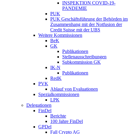
INSPEKTION COVID-19-
PANDEMIE
PUK
PUK Geschäftsführung der Behörden im
Zusammenhang mit der Notfusion der
Credit Suisse mit der UBS
Weitere Kommissionen
BeK
GK
Publikationen
Stellenausschreibungen
Subkommission GK
IK-N
Publikationen
RedK
PVK
Ablauf von Evaluationen
Spezialkommissionen
LPK
Delegationen
FinDel
Berichte
100 Jahre FinDel
GPDel
Fall Crypto AG