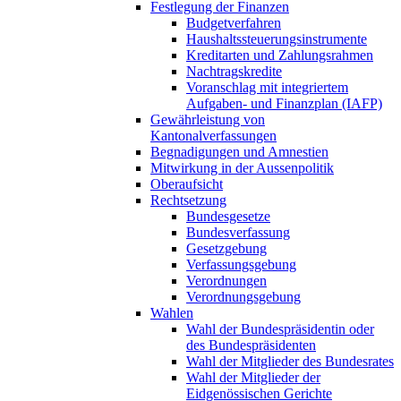
Festlegung der Finanzen
Budgetverfahren
Haushaltssteuerungsinstrumente
Kreditarten und Zahlungsrahmen
Nachtragskredite
Voranschlag mit integriertem
Aufgaben- und Finanzplan (IAFP)
Gewährleistung von
Kantonalverfassungen
Begnadigungen und Amnestien
Mitwirkung in der Aussenpolitik
Oberaufsicht
Rechtsetzung
Bundesgesetze
Bundesverfassung
Gesetzgebung
Verfassungsgebung
Verordnungen
Verordnungsgebung
Wahlen
Wahl der Bundespräsidentin oder
des Bundespräsidenten
Wahl der Mitglieder des Bundesrates
Wahl der Mitglieder der
Eidgenössischen Gerichte