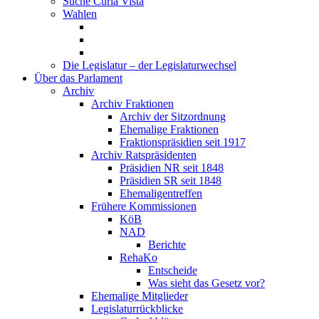
Suche Curia Vista
Wahlen
Die Legislatur – der Legislaturwechsel
Über das Parlament
Archiv
Archiv Fraktionen
Archiv der Sitzordnung
Ehemalige Fraktionen
Fraktionspräsidien seit 1917
Archiv Ratspräsidenten
Präsidien NR seit 1848
Präsidien SR seit 1848
Ehemaligentreffen
Frühere Kommissionen
KöB
NAD
Berichte
RehaKo
Entscheide
Was sieht das Gesetz vor?
Ehemalige Mitglieder
Legislaturrückblicke