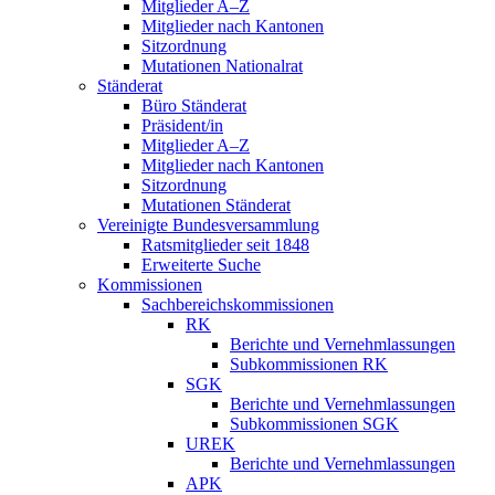
Mitglieder A–Z
Mitglieder nach Kantonen
Sitzordnung
Mutationen Nationalrat
Ständerat
Büro Ständerat
Präsident/in
Mitglieder A–Z
Mitglieder nach Kantonen
Sitzordnung
Mutationen Ständerat
Vereinigte Bundesversammlung
Ratsmitglieder seit 1848
Erweiterte Suche
Kommissionen
Sachbereichskommissionen
RK
Berichte und Vernehmlassungen
Subkommissionen RK
SGK
Berichte und Vernehmlassungen
Subkommissionen SGK
UREK
Berichte und Vernehmlassungen
APK