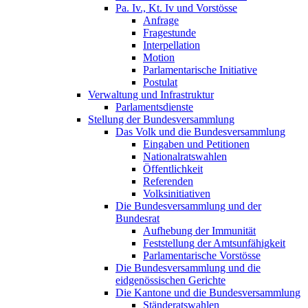
Pa. Iv., Kt. Iv und Vorstösse
Anfrage
Fragestunde
Interpellation
Motion
Parlamentarische Initiative
Postulat
Verwaltung und Infrastruktur
Parlamentsdienste
Stellung der Bundesversammlung
Das Volk und die Bundesversammlung
Eingaben und Petitionen
Nationalratswahlen
Öffentlichkeit
Referenden
Volksinitiativen
Die Bundesversammlung und der
Bundesrat
Aufhebung der Immunität
Feststellung der Amtsunfähigkeit
Parlamentarische Vorstösse
Die Bundesversammlung und die
eidgenössischen Gerichte
Die Kantone und die Bundesversammlung
Ständeratswahlen