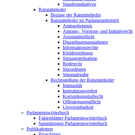
Standesinitiativen
Ratsmitglieder
Bezüge der Ratsmitglieder
Ratsmitglieder im Parlamentsbetrieb
Amtsgeheimnis
Antrags-, Vorstoss- und Initiativrecht
Ausstandspflicht
Disziplinarmassnahmen
Informationsrechte
Kleiderordnung
Sitzungsteilnahme
Rederecht
Sitzordnung
Stimmabgabe
Rechtsstellung der Ratsmitglieder
Immunität
Instruktionsverbot
Korruptionsstrafrecht
Offenlegungspflicht
Unvereinbarkeit
Parlamentswörterbuch
Faktenblätter Parlamentswörterbuch
Sammlungen Parlamentswörterbuch
Publikationen
Broschüren