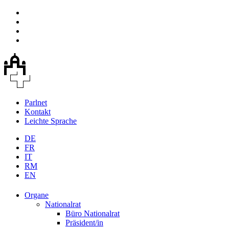
Parlnet
Kontakt
Leichte Sprache
DE
FR
IT
RM
EN
Organe
Nationalrat
Büro Nationalrat
Präsident/in