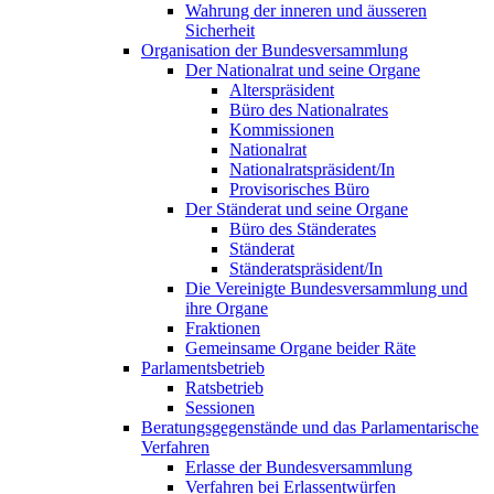
Wahrung der inneren und äusseren
Sicherheit
Organisation der Bundesversammlung
Der Nationalrat und seine Organe
Alterspräsident
Büro des Nationalrates
Kommissionen
Nationalrat
Nationalratspräsident/In
Provisorisches Büro
Der Ständerat und seine Organe
Büro des Ständerates
Ständerat
Ständeratspräsident/In
Die Vereinigte Bundesversammlung und
ihre Organe
Fraktionen
Gemeinsame Organe beider Räte
Parlamentsbetrieb
Ratsbetrieb
Sessionen
Beratungsgegenstände und das Parlamentarische
Verfahren
Erlasse der Bundesversammlung
Verfahren bei Erlassentwürfen