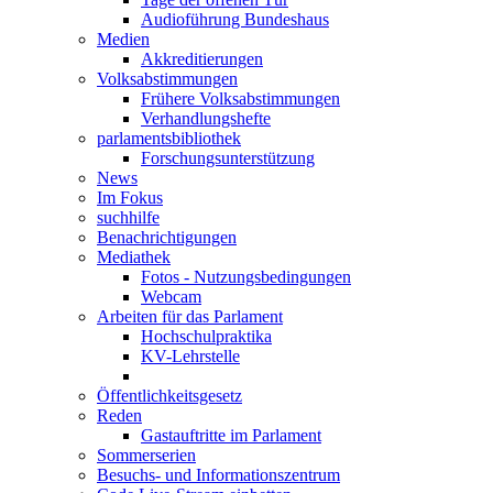
Audioführung Bundeshaus
Medien
Akkreditierungen
Volksabstimmungen
Frühere Volksabstimmungen
Verhandlungshefte
parlamentsbibliothek
Forschungsunterstützung
News
Im Fokus
suchhilfe
Benachrichtigungen
Mediathek
Fotos - Nutzungsbedingungen
Webcam
Arbeiten für das Parlament
Hochschulpraktika
KV-Lehrstelle
Öffentlichkeitsgesetz
Reden
Gastauftritte im Parlament
Sommerserien
Besuchs- und Informationszentrum