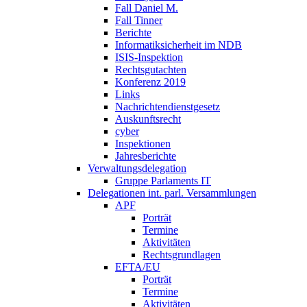
Fall Daniel M.
Fall Tinner
Berichte
Informatiksicherheit ­im NDB
ISIS-Inspektion
Rechtsgutachten
Konferenz 2019
Links
Nachrichtendienstgesetz
Auskunftsrecht
cyber
Inspektionen
Jahresberichte
Verwaltungsdelegation
Gruppe Parlaments IT
Delegationen int. parl. Versammlungen
APF
Porträt
Termine
Aktivitäten
Rechtsgrundlagen
EFTA/EU
Porträt
Termine
Aktivitäten