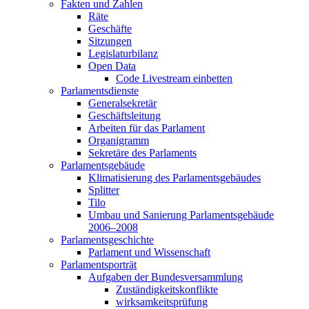
Fakten und Zahlen
Räte
Geschäfte
Sitzungen
Legislaturbilanz
Open Data
Code Livestream einbetten
Parlamentsdienste
Generalsekretär
Geschäftsleitung
Arbeiten für das Parlament
Organigramm
Sekretäre des Parlaments
Parlamentsgebäude
Klimatisierung des Parlamentsgebäudes
Splitter
Tilo
Umbau und Sanierung Parlamentsgebäude
2006–2008
Parlamentsgeschichte
Parlament und Wissenschaft
Parlamentsporträt
Aufgaben der Bundesversammlung
Zuständigkeitskonflikte
wirksamkeitsprüfung