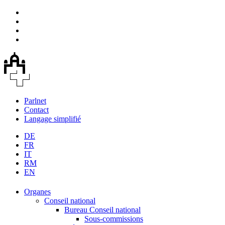
Parlnet
Contact
Langage simplifié
DE
FR
IT
RM
EN
Organes
Conseil national
Bureau Conseil national
Sous-commissions