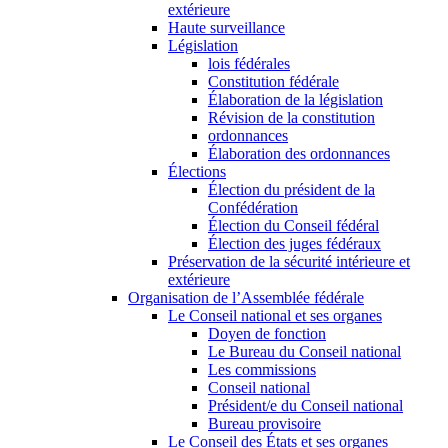
extérieure
Haute surveillance
Législation
lois fédérales
Constitution fédérale
Élaboration de la législation
Révision de la constitution
ordonnances
Élaboration des ordonnances
Élections
Élection du président de la
Confédération
Élection du Conseil fédéral
Élection des juges fédéraux
Préservation de la sécurité intérieure et
extérieure
Organisation de l’Assemblée fédérale
Le Conseil national et ses organes
Doyen de fonction
Le Bureau du Conseil national
Les commissions
Conseil national
Président/e du Conseil national
Bureau provisoire
Le Conseil des États et ses organes