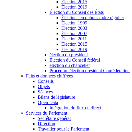
Élection 2015
Élection 2019
Élection du Conseil des États
Élections en dehors cadre régulier
Élection 1999
Élection 2003
Élection 2007
Élection 2011
Élection 2015
Élection 2019
élection du président
Élection du Conseil fédéral
élection du chancelier
Procédure élection président Confédération
Faits et données chiffrées
Conseils
Objets
Séances
Bilans de législature
Open Data
Intégration du flux en direct
Services du Parlement
Secrétaire général
Direction
Travailler pour le Parlement