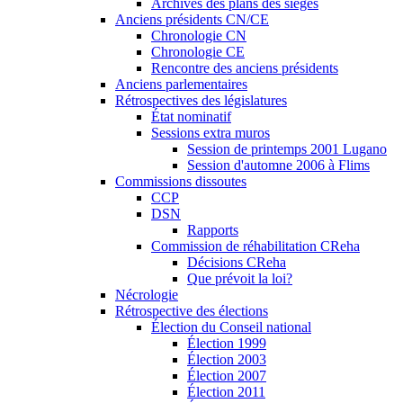
Archives des plans des sièges
Anciens présidents CN/CE
Chronologie CN
Chronologie CE
Rencontre des anciens présidents
Anciens parlementaires
Rétrospectives des législatures
État nominatif
Sessions extra muros
Session de printemps 2001 Lugano
Session d'automne 2006 à Flims
Commissions dissoutes
CCP
DSN
Rapports
Commission de réhabilitation CReha
Décisions CReha
Que prévoit la loi?
Nécrologie
Rétrospective des élections
Élection du Conseil national
Élection 1999
Élection 2003
Élection 2007
Élection 2011