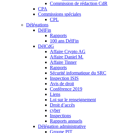
Commission de rédaction CdR
CPA
Commissions spéciales
CPL
Délégations
DélFin
Rapports
100 ans DélFin
DélCdG
Affaire Crypto AG
Affaire Daniel M.
Affaire Tinner
Rapports
Sécurité informatique du SRC
Inspection ISIS
Avis de droit
Conférence 2019
Liens
Loi sur le renseignement
Droit d’accès
cyber
Inspections
Rapports annuels
Délégation administrative
Groupe PIT