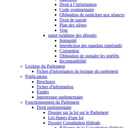
Droit à l’information
Code vestimentaire
Obligation de participer aux séances
Droit de parole
Plan des sièges
Vote
statut juridique des députés
Immunité
Interdiction des mandats impératifs
Corruption
Obligation de signaler les intérêts
Incompatibilité
Lexique du Parlement
Fiches d'information du lexique du parlement
Publications
Brochures
Fiches d'information
Études
Intergroupe parlementaire
Fonctionnement du Parlement
Droit parlementaire
Dossier sur la loi sur le Parlement
Les étapes d'une loi
Dossier Constitution fédérale
Réforme de la Constitution fédérale