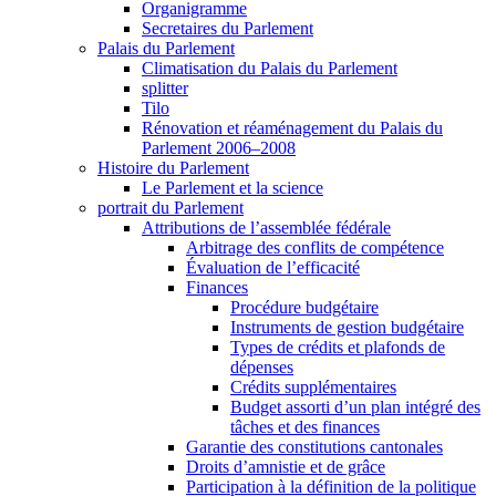
Organigramme
Secretaires du Parlement
Palais du Parlement
Climatisation du Palais du Parlement
splitter
Tilo
Rénovation et réaménagement du Palais du
Parlement 2006–2008
Histoire du Parlement
Le Parlement et la science
portrait du Parlement
Attributions de l’assemblée fédérale
Arbitrage des conflits de compétence
Évaluation de l’efficacité
Finances
Procédure budgétaire
Instruments de gestion budgétaire
Types de crédits et plafonds de
dépenses
Crédits supplémentaires
Budget assorti d’un plan intégré des
tâches et des finances
Garantie des constitutions cantonales
Droits d’amnistie et de grâce
Participation à la définition de la politique