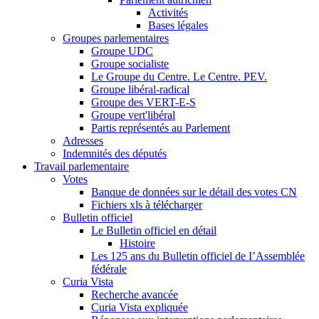
Activités
Bases légales
Groupes parlementaires
Groupe UDC
Groupe socialiste
Le Groupe du Centre. Le Centre. PEV.
Groupe libéral-radical
Groupe des VERT-E-S
Groupe vert'libéral
Partis représentés au Parlement
Adresses
Indemnités des députés
Travail parlementaire
Votes
Banque de données sur le détail des votes CN
Fichiers xls à télécharger
Bulletin officiel
Le Bulletin officiel en détail
Histoire
Les 125 ans du Bulletin officiel de I’Assemblée
fédérale
Curia Vista
Recherche avancée
Curia Vista expliquée