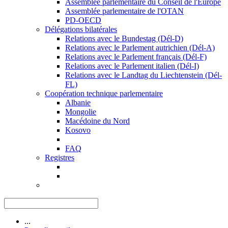
Assemblée parlementaire du Conseil de l'Europe
Assemblée parlementaire de l'OTAN
PD-OECD
Délégations bilatérales
Relations avec le Bundestag (Dél-D)
Relations avec le Parlement autrichien (Dél-A)
Relations avec le Parlement français (Dél-F)
Relations avec le Parlement italien (Dél-I)
Relations avec le Landtag du Liechtenstein (Dél-
FL)
Coopération technique parlementaire
Albanie
Mongolie
Macédoine du Nord
Kosovo
FAQ
Registres
...