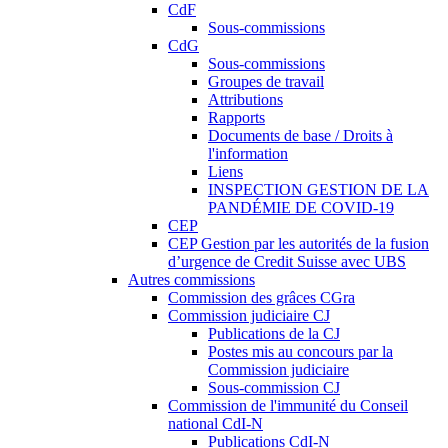
CdF
Sous-commissions
CdG
Sous-commissions
Groupes de travail
Attributions
Rapports
Documents de base / Droits à
l'information
Liens
INSPECTION GESTION DE LA
PANDÉMIE DE COVID-19
CEP
CEP Gestion par les autorités de la fusion
d’urgence de Credit Suisse avec UBS
Autres commissions
Commission des grâces CGra
Commission judiciaire CJ
Publications de la CJ
Postes mis au concours par la
Commission judiciaire
Sous-commission CJ
Commission de l'immunité du Conseil
national CdI-N
Publications CdI-N