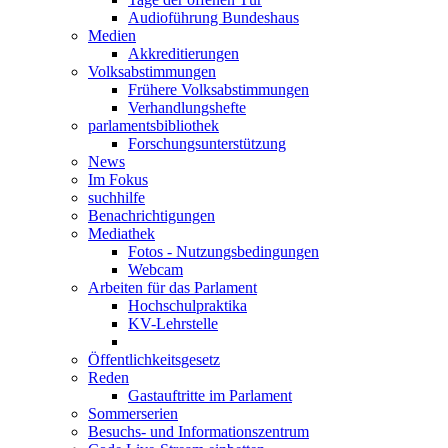
Audioführung Bundeshaus
Medien
Akkreditierungen
Volksabstimmungen
Frühere Volksabstimmungen
Verhandlungshefte
parlamentsbibliothek
Forschungsunterstützung
News
Im Fokus
suchhilfe
Benachrichtigungen
Mediathek
Fotos - Nutzungsbedingungen
Webcam
Arbeiten für das Parlament
Hochschulpraktika
KV-Lehrstelle
Öffentlichkeitsgesetz
Reden
Gastauftritte im Parlament
Sommerserien
Besuchs- und Informationszentrum