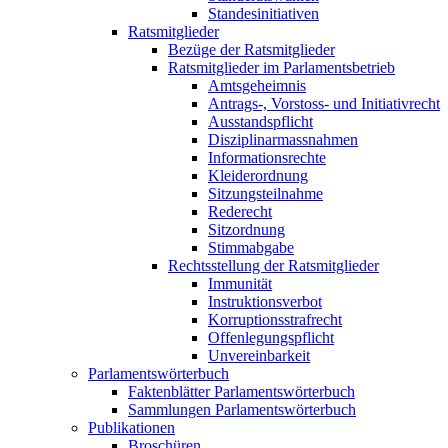
Standesinitiativen
Ratsmitglieder
Bezüge der Ratsmitglieder
Ratsmitglieder im Parlamentsbetrieb
Amtsgeheimnis
Antrags-, Vorstoss- und Initiativrecht
Ausstandspflicht
Disziplinarmassnahmen
Informationsrechte
Kleiderordnung
Sitzungsteilnahme
Rederecht
Sitzordnung
Stimmabgabe
Rechtsstellung der Ratsmitglieder
Immunität
Instruktionsverbot
Korruptionsstrafrecht
Offenlegungspflicht
Unvereinbarkeit
Parlamentswörterbuch
Faktenblätter Parlamentswörterbuch
Sammlungen Parlamentswörterbuch
Publikationen
Broschüren