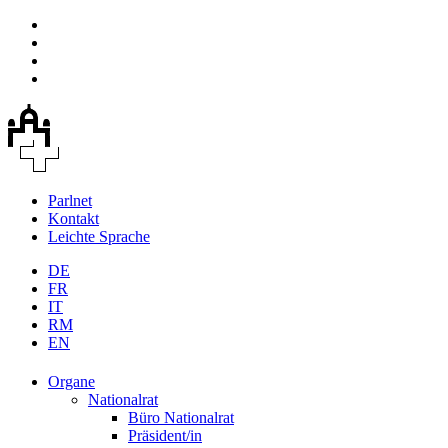
Parlnet
Kontakt
Leichte Sprache
DE
FR
IT
RM
EN
Organe
Nationalrat
Büro Nationalrat
Präsident/in