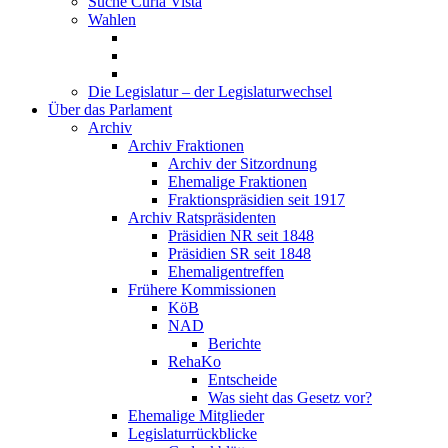
Suche Curia Vista
Wahlen
Die Legislatur – der Legislaturwechsel
Über das Parlament
Archiv
Archiv Fraktionen
Archiv der Sitzordnung
Ehemalige Fraktionen
Fraktionspräsidien seit 1917
Archiv Ratspräsidenten
Präsidien NR seit 1848
Präsidien SR seit 1848
Ehemaligentreffen
Frühere Kommissionen
KöB
NAD
Berichte
RehaKo
Entscheide
Was sieht das Gesetz vor?
Ehemalige Mitglieder
Legislaturrückblicke