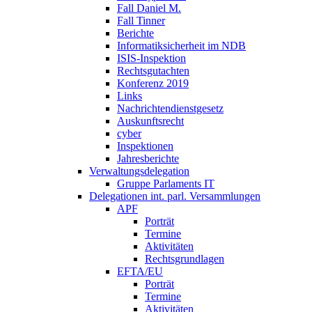
Fall Daniel M.
Fall Tinner
Berichte
Informatiksicherheit ­im NDB
ISIS-Inspektion
Rechtsgutachten
Konferenz 2019
Links
Nachrichtendienstgesetz
Auskunftsrecht
cyber
Inspektionen
Jahresberichte
Verwaltungsdelegation
Gruppe Parlaments IT
Delegationen int. parl. Versammlungen
APF
Porträt
Termine
Aktivitäten
Rechtsgrundlagen
EFTA/EU
Porträt
Termine
Aktivitäten