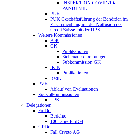
INSPEKTION COVID-19-
PANDEMIE
PUK
PUK Geschäftsführung der Behörden im
Zusammenhang mit der Notfusion der
Credit Suisse mit der UBS
Weitere Kommissionen
BeK
GK
Publikationen
Stellenausschreibungen
Subkommission GK
IK-N
Publikationen
RedK
PVK
Ablauf von Evaluationen
Spezialkommissionen
LPK
Delegationen
FinDel
Berichte
100 Jahre FinDel
GPDel
Fall Crypto AG