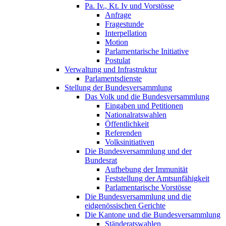
Pa. Iv., Kt. Iv und Vorstösse
Anfrage
Fragestunde
Interpellation
Motion
Parlamentarische Initiative
Postulat
Verwaltung und Infrastruktur
Parlamentsdienste
Stellung der Bundesversammlung
Das Volk und die Bundesversammlung
Eingaben und Petitionen
Nationalratswahlen
Öffentlichkeit
Referenden
Volksinitiativen
Die Bundesversammlung und der
Bundesrat
Aufhebung der Immunität
Feststellung der Amtsunfähigkeit
Parlamentarische Vorstösse
Die Bundesversammlung und die
eidgenössischen Gerichte
Die Kantone und die Bundesversammlung
Ständeratswahlen