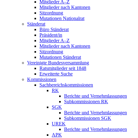
Mitglieder A–Z
Mitglieder nach Kantonen
Sitzordnung
Mutationen Nationalrat
Ständerat
Büro Ständerat
Präsident/in
Mitglieder A–Z
Mitglieder nach Kantonen
Sitzordnung
Mutationen Ständerat
Vereinigte Bundesversammlung
Ratsmitglieder seit 1848
Erweiterte Suche
Kommissionen
Sachbereichskommissionen
RK
Berichte und Vernehmlassungen
Subkommissionen RK
SGK
Berichte und Vernehmlassungen
Subkommissionen SGK
UREK
Berichte und Vernehmlassungen
APK