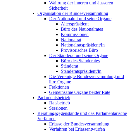
Wahrung der inneren und äusseren
Sicherheit
Organisation der Bundesversammlung
Der Nationalrat und seine Organe
Alterspräsident
Büro des Nationalrates
Kommissionen
Nationalrat
Nationalratspräsident/In
Provisorisches Büro
Der Ständerat und seine Organe
Büro des Ständerates
Ständerat
Ständeratspräsident/In
Die Vereinigte Bundesversammlung und
ihre Organe
Fraktionen
Gemeinsame Organe beider Räte
Parlamentsbetrieb
Ratsbetrieb
Sessionen
Beratungsgegenstände und das Parlamentarische
Verfahren
Erlasse der Bundesversammlung
Verfahren bei Erlassentwürfen