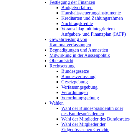
Festlegung der Finanzen
Budgetverfahren
Haushaltssteuerungsinstrumente
Kreditarten und Zahlungsrahmen
Nachtragskredite
Voranschlag mit integriertem
Aufgaben- und Finanzplan (IAFP)
Gewährleistung von
Kantonalverfassungen
Begnadigungen und Amnestien
Mitwirkung in der Aussenpolitik
Oberaufsicht
Rechtsetzung
Bundesgesetze
Bundesverfassung
Gesetzgebung
Verfassungsgebung
Verordnungen
Verordnungsgebung
Wahlen
Wahl der Bundespräsidentin oder
des Bundespräsidenten
Wahl der Mitglieder des Bundesrates
Wahl der Mitglieder der
Eidgenössischen Gerichte