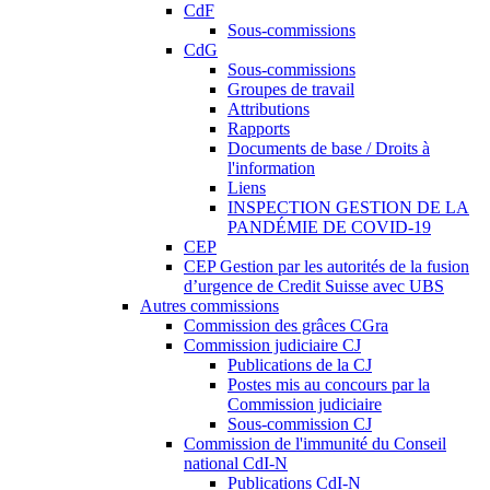
CdF
Sous-commissions
CdG
Sous-commissions
Groupes de travail
Attributions
Rapports
Documents de base / Droits à
l'information
Liens
INSPECTION GESTION DE LA
PANDÉMIE DE COVID-19
CEP
CEP Gestion par les autorités de la fusion
d’urgence de Credit Suisse avec UBS
Autres commissions
Commission des grâces CGra
Commission judiciaire CJ
Publications de la CJ
Postes mis au concours par la
Commission judiciaire
Sous-commission CJ
Commission de l'immunité du Conseil
national CdI-N
Publications CdI-N