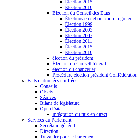
Élection 2015
Élection 2019
Élection du Conseil des États
Élections en dehors cadre régulier
Élection 1999
Élection 2003
Élection 2007
Élection 2011
Élection 2015
Élection 2019
élection du président
Élection du Conseil fédéral
élection du chancelier
Procédure élection président Confédération
Faits et données chiffrées
Conseils
Objets
Séances
Bilans de législature
Open Data
Intégration du flux en direct
Services du Parlement
Secrétaire général
Direction
Travailler pour le Parlement