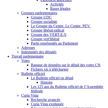
Activités
Bases légales
Groupes parlementaires
Groupe UDC
Groupe socialiste
Le Groupe du Centre. Le Centre. PEV.
Groupe libéral-radical
Groupe des VERT-E-S
Groupe vert'libéral
Partis représentés au Parlement
Adresses
Indemnités des députés
Travail parlementaire
Votes
Banque de données sur le détail des votes CN
Fichiers xls à télécharger
Bulletin officiel
Le Bulletin officiel en détail
Histoire
Les 125 ans du Bulletin officiel de I’Assemblée
fédérale
Curia Vista
Recherche avancée
Curia Vista expliquée