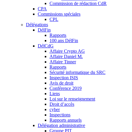
Commission de rédaction CdR
CPA
Commissions spéciales
CPL
Délégations
DélFin
Rapports
100 ans DélFin
DélCdG
Affaire Crypto AG
Affaire Daniel M.
Affaire Tinner
Rapports
Sécurité informatique du SRC
Inspection ISIS
Avis de droit
Conférence 2019
Liens
Loi sur le renseignement
Droit d’accès
cyber
Inspections
Rapports annuels
Délégation administrative
Groupe PIT