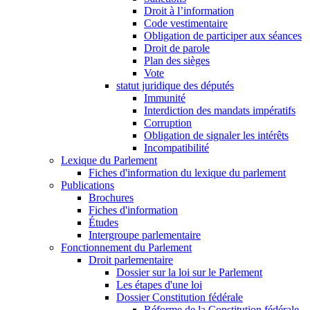
Droit à l’information
Code vestimentaire
Obligation de participer aux séances
Droit de parole
Plan des sièges
Vote
statut juridique des députés
Immunité
Interdiction des mandats impératifs
Corruption
Obligation de signaler les intérêts
Incompatibilité
Lexique du Parlement
Fiches d'information du lexique du parlement
Publications
Brochures
Fiches d'information
Études
Intergroupe parlementaire
Fonctionnement du Parlement
Droit parlementaire
Dossier sur la loi sur le Parlement
Les étapes d'une loi
Dossier Constitution fédérale
Réforme de la Constitution fédérale