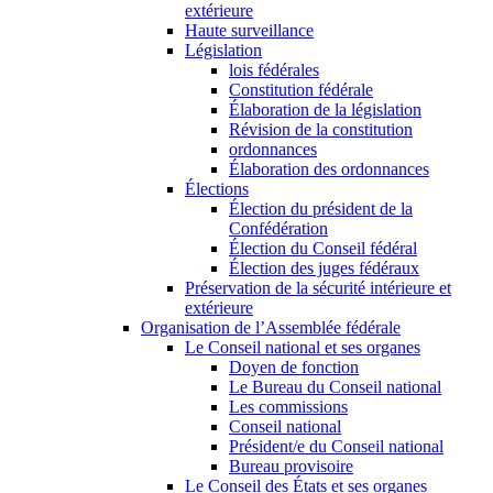
extérieure
Haute surveillance
Législation
lois fédérales
Constitution fédérale
Élaboration de la législation
Révision de la constitution
ordonnances
Élaboration des ordonnances
Élections
Élection du président de la
Confédération
Élection du Conseil fédéral
Élection des juges fédéraux
Préservation de la sécurité intérieure et
extérieure
Organisation de l’Assemblée fédérale
Le Conseil national et ses organes
Doyen de fonction
Le Bureau du Conseil national
Les commissions
Conseil national
Président/e du Conseil national
Bureau provisoire
Le Conseil des États et ses organes