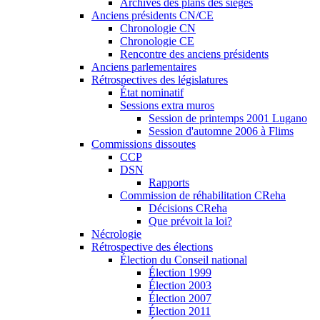
Archives des plans des sièges
Anciens présidents CN/CE
Chronologie CN
Chronologie CE
Rencontre des anciens présidents
Anciens parlementaires
Rétrospectives des législatures
État nominatif
Sessions extra muros
Session de printemps 2001 Lugano
Session d'automne 2006 à Flims
Commissions dissoutes
CCP
DSN
Rapports
Commission de réhabilitation CReha
Décisions CReha
Que prévoit la loi?
Nécrologie
Rétrospective des élections
Élection du Conseil national
Élection 1999
Élection 2003
Élection 2007
Élection 2011