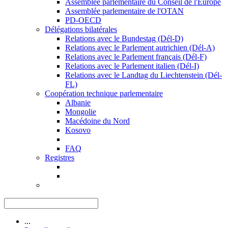
Assemblée parlementaire du Conseil de l'Europe
Assemblée parlementaire de l'OTAN
PD-OECD
Délégations bilatérales
Relations avec le Bundestag (Dél-D)
Relations avec le Parlement autrichien (Dél-A)
Relations avec le Parlement français (Dél-F)
Relations avec le Parlement italien (Dél-I)
Relations avec le Landtag du Liechtenstein (Dél-
FL)
Coopération technique parlementaire
Albanie
Mongolie
Macédoine du Nord
Kosovo
FAQ
Registres
...