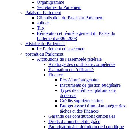
Organigramme
Secretaires du Parlement
Palais du Parlement
Climatisation du Palais du Parlement
splitter
Tilo
Rénovation et réaménagement du Palais du
Parlement 2006–2008
Histoire du Parlement
Le Parlement et la science
portrait du Parlement
Attributions de l’assemblée fédérale
Arbitrage des conflits de compétence
Évaluation de l’efficacité
Finances
Procédure budgétaire
Instruments de gestion budgétaire
Types de crédits et plafonds de
dépenses
Crédits supplémentaires
Budget assorti d’un plan intégré des
tâches et des finances
Garantie des constitutions cantonales
Droits d’amnistie et de grâce
Participation à la définition de la politique