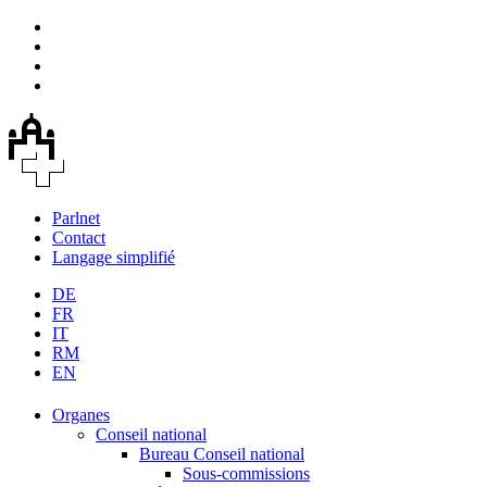
Parlnet
Contact
Langage simplifié
DE
FR
IT
RM
EN
Organes
Conseil national
Bureau Conseil national
Sous-commissions