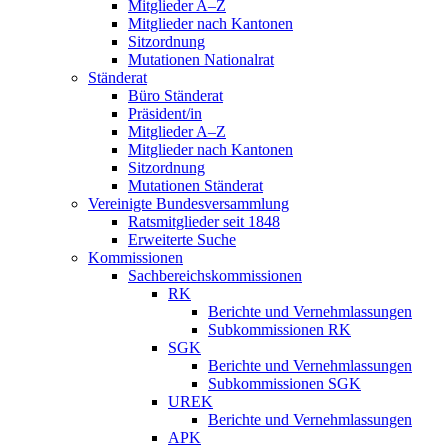
Mitglieder A–Z
Mitglieder nach Kantonen
Sitzordnung
Mutationen Nationalrat
Ständerat
Büro Ständerat
Präsident/in
Mitglieder A–Z
Mitglieder nach Kantonen
Sitzordnung
Mutationen Ständerat
Vereinigte Bundesversammlung
Ratsmitglieder seit 1848
Erweiterte Suche
Kommissionen
Sachbereichskommissionen
RK
Berichte und Vernehmlassungen
Subkommissionen RK
SGK
Berichte und Vernehmlassungen
Subkommissionen SGK
UREK
Berichte und Vernehmlassungen
APK