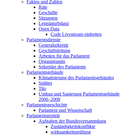
Fakten und Zahlen
Räte
Geschäfte
Sitzungen
Legislaturbilanz
Open Data
Code Livestream einbetten
Parlamentsdienste
Generalsekretär
Geschäftsleitung
Arbeiten für das Parlament
Organigramm
Sekretäre des Parlaments
Parlamentsgebäude
Klimatisierung des Parlamentsgebäudes
Splitter
Tilo
Umbau und Sanierung Parlamentsgebäude
2006–2008
Parlamentsgeschichte
Parlament und Wissenschaft
Parlamentsporträt
Aufgaben der Bundesversammlung
Zuständigkeitskonflikte
wirksamkeitsprüfung