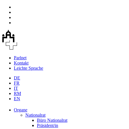
Parlnet
Kontakt
Leichte Sprache
DE
FR
IT
RM
EN
Organe
Nationalrat
Büro Nationalrat
Präsident/in