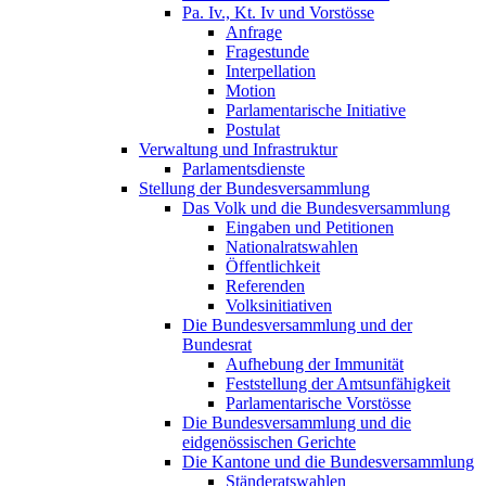
Pa. Iv., Kt. Iv und Vorstösse
Anfrage
Fragestunde
Interpellation
Motion
Parlamentarische Initiative
Postulat
Verwaltung und Infrastruktur
Parlamentsdienste
Stellung der Bundesversammlung
Das Volk und die Bundesversammlung
Eingaben und Petitionen
Nationalratswahlen
Öffentlichkeit
Referenden
Volksinitiativen
Die Bundesversammlung und der
Bundesrat
Aufhebung der Immunität
Feststellung der Amtsunfähigkeit
Parlamentarische Vorstösse
Die Bundesversammlung und die
eidgenössischen Gerichte
Die Kantone und die Bundesversammlung
Ständeratswahlen