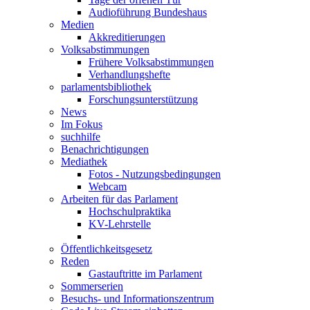
Audioführung Bundeshaus
Medien
Akkreditierungen
Volksabstimmungen
Frühere Volksabstimmungen
Verhandlungshefte
parlamentsbibliothek
Forschungsunterstützung
News
Im Fokus
suchhilfe
Benachrichtigungen
Mediathek
Fotos - Nutzungsbedingungen
Webcam
Arbeiten für das Parlament
Hochschulpraktika
KV-Lehrstelle
Öffentlichkeitsgesetz
Reden
Gastauftritte im Parlament
Sommerserien
Besuchs- und Informationszentrum