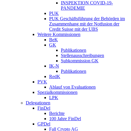
INSPEKTION COVID-19-
PANDEMIE
PUK
PUK Geschäftsführung der Behörden im
Zusammenhang mit der Notfusion der
Credit Suisse mit der UBS
Weitere Kommissionen
BeK
GK
Publikationen
Stellenausschreibungen
Subkommission GK
IK-N
Publikationen
RedK
PVK
Ablauf von Evaluationen
Spezialkommissionen
LPK
Delegationen
FinDel
Berichte
100 Jahre FinDel
GPDel
Fall Crypto AG