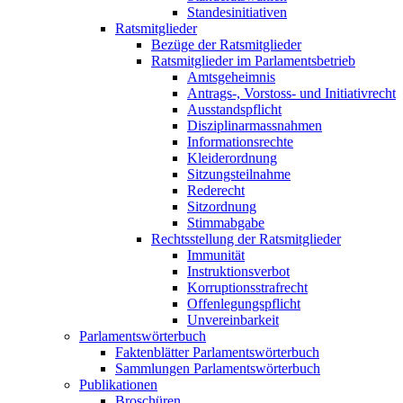
Standesinitiativen
Ratsmitglieder
Bezüge der Ratsmitglieder
Ratsmitglieder im Parlamentsbetrieb
Amtsgeheimnis
Antrags-, Vorstoss- und Initiativrecht
Ausstandspflicht
Disziplinarmassnahmen
Informationsrechte
Kleiderordnung
Sitzungsteilnahme
Rederecht
Sitzordnung
Stimmabgabe
Rechtsstellung der Ratsmitglieder
Immunität
Instruktionsverbot
Korruptionsstrafrecht
Offenlegungspflicht
Unvereinbarkeit
Parlamentswörterbuch
Faktenblätter Parlamentswörterbuch
Sammlungen Parlamentswörterbuch
Publikationen
Broschüren