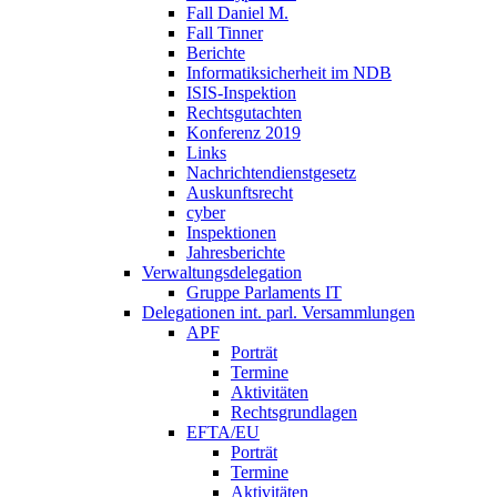
Fall Daniel M.
Fall Tinner
Berichte
Informatiksicherheit ­im NDB
ISIS-Inspektion
Rechtsgutachten
Konferenz 2019
Links
Nachrichtendienstgesetz
Auskunftsrecht
cyber
Inspektionen
Jahresberichte
Verwaltungsdelegation
Gruppe Parlaments IT
Delegationen int. parl. Versammlungen
APF
Porträt
Termine
Aktivitäten
Rechtsgrundlagen
EFTA/EU
Porträt
Termine
Aktivitäten