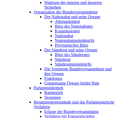
Wahrung der inneren und äusseren
Sicherheit
Organisation der Bundesversammlung
Der Nationalrat und seine Organe
Alterspräsident
Büro des Nationalrates
Kommissionen
Nationalrat
Nationalratspräsident/In
Provisorisches Büro
Der Ständerat und seine Organe
Büro des Ständerates
Ständerat
Ständeratspräsident/In
Die Vereinigte Bundesversammlung und
ihre Organe
Fraktionen
Gemeinsame Organe beider Räte
Parlamentsbetrieb
Ratsbetrieb
Sessionen
Beratungsgegenstände und das Parlamentarische
Verfahren
Erlasse der Bundesversammlung
Verfahren bei Erlassentwürfen