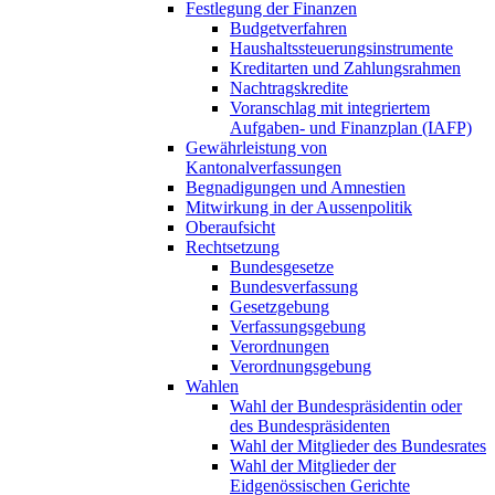
Festlegung der Finanzen
Budgetverfahren
Haushaltssteuerungsinstrumente
Kreditarten und Zahlungsrahmen
Nachtragskredite
Voranschlag mit integriertem
Aufgaben- und Finanzplan (IAFP)
Gewährleistung von
Kantonalverfassungen
Begnadigungen und Amnestien
Mitwirkung in der Aussenpolitik
Oberaufsicht
Rechtsetzung
Bundesgesetze
Bundesverfassung
Gesetzgebung
Verfassungsgebung
Verordnungen
Verordnungsgebung
Wahlen
Wahl der Bundespräsidentin oder
des Bundespräsidenten
Wahl der Mitglieder des Bundesrates
Wahl der Mitglieder der
Eidgenössischen Gerichte