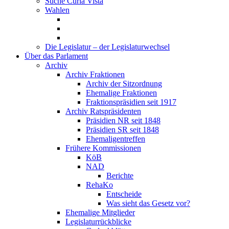
Suche Curia Vista
Wahlen
Die Legislatur – der Legislaturwechsel
Über das Parlament
Archiv
Archiv Fraktionen
Archiv der Sitzordnung
Ehemalige Fraktionen
Fraktionspräsidien seit 1917
Archiv Ratspräsidenten
Präsidien NR seit 1848
Präsidien SR seit 1848
Ehemaligentreffen
Frühere Kommissionen
KöB
NAD
Berichte
RehaKo
Entscheide
Was sieht das Gesetz vor?
Ehemalige Mitglieder
Legislaturrückblicke