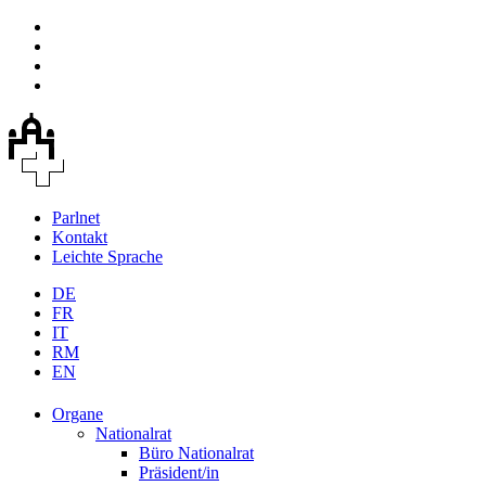
Parlnet
Kontakt
Leichte Sprache
DE
FR
IT
RM
EN
Organe
Nationalrat
Büro Nationalrat
Präsident/in