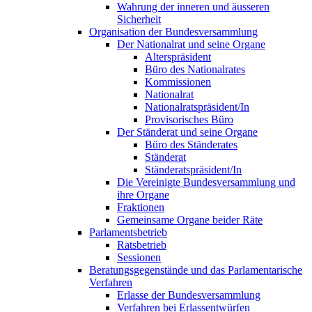
Wahrung der inneren und äusseren
Sicherheit
Organisation der Bundesversammlung
Der Nationalrat und seine Organe
Alterspräsident
Büro des Nationalrates
Kommissionen
Nationalrat
Nationalratspräsident/In
Provisorisches Büro
Der Ständerat und seine Organe
Büro des Ständerates
Ständerat
Ständeratspräsident/In
Die Vereinigte Bundesversammlung und
ihre Organe
Fraktionen
Gemeinsame Organe beider Räte
Parlamentsbetrieb
Ratsbetrieb
Sessionen
Beratungsgegenstände und das Parlamentarische
Verfahren
Erlasse der Bundesversammlung
Verfahren bei Erlassentwürfen