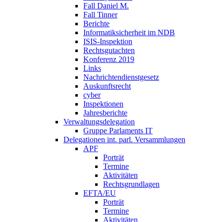
Fall Daniel M.
Fall Tinner
Berichte
Informatiksicherheit ­im NDB
ISIS-Inspektion
Rechtsgutachten
Konferenz 2019
Links
Nachrichtendienstgesetz
Auskunftsrecht
cyber
Inspektionen
Jahresberichte
Verwaltungsdelegation
Gruppe Parlaments IT
Delegationen int. parl. Versammlungen
APF
Porträt
Termine
Aktivitäten
Rechtsgrundlagen
EFTA/EU
Porträt
Termine
Aktivitäten