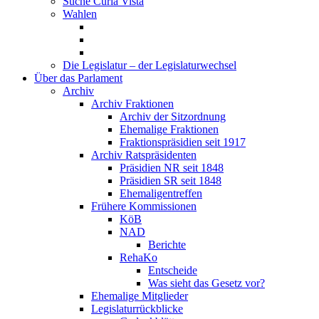
Suche Curia Vista
Wahlen
Die Legislatur – der Legislaturwechsel
Über das Parlament
Archiv
Archiv Fraktionen
Archiv der Sitzordnung
Ehemalige Fraktionen
Fraktionspräsidien seit 1917
Archiv Ratspräsidenten
Präsidien NR seit 1848
Präsidien SR seit 1848
Ehemaligentreffen
Frühere Kommissionen
KöB
NAD
Berichte
RehaKo
Entscheide
Was sieht das Gesetz vor?
Ehemalige Mitglieder
Legislaturrückblicke