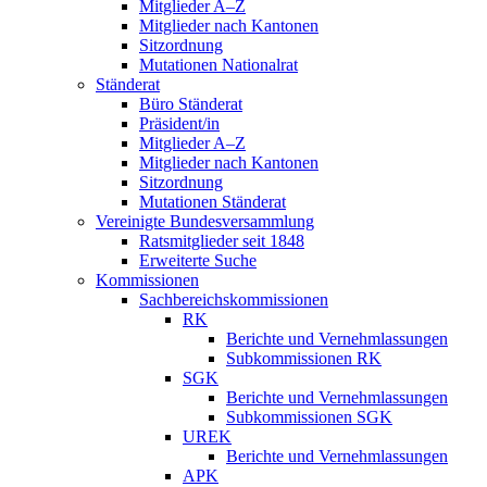
Mitglieder A–Z
Mitglieder nach Kantonen
Sitzordnung
Mutationen Nationalrat
Ständerat
Büro Ständerat
Präsident/in
Mitglieder A–Z
Mitglieder nach Kantonen
Sitzordnung
Mutationen Ständerat
Vereinigte Bundesversammlung
Ratsmitglieder seit 1848
Erweiterte Suche
Kommissionen
Sachbereichskommissionen
RK
Berichte und Vernehmlassungen
Subkommissionen RK
SGK
Berichte und Vernehmlassungen
Subkommissionen SGK
UREK
Berichte und Vernehmlassungen
APK