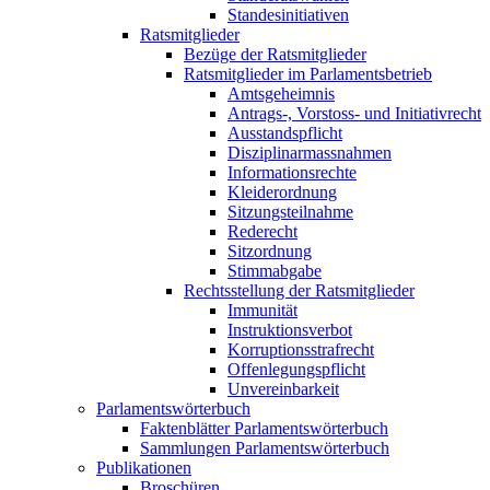
Standesinitiativen
Ratsmitglieder
Bezüge der Ratsmitglieder
Ratsmitglieder im Parlamentsbetrieb
Amtsgeheimnis
Antrags-, Vorstoss- und Initiativrecht
Ausstandspflicht
Disziplinarmassnahmen
Informationsrechte
Kleiderordnung
Sitzungsteilnahme
Rederecht
Sitzordnung
Stimmabgabe
Rechtsstellung der Ratsmitglieder
Immunität
Instruktionsverbot
Korruptionsstrafrecht
Offenlegungspflicht
Unvereinbarkeit
Parlamentswörterbuch
Faktenblätter Parlamentswörterbuch
Sammlungen Parlamentswörterbuch
Publikationen
Broschüren