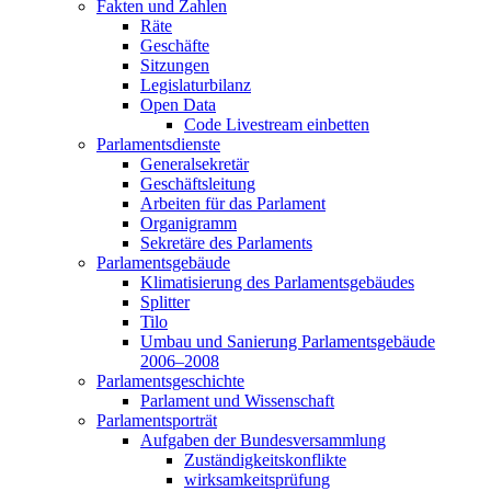
Fakten und Zahlen
Räte
Geschäfte
Sitzungen
Legislaturbilanz
Open Data
Code Livestream einbetten
Parlamentsdienste
Generalsekretär
Geschäftsleitung
Arbeiten für das Parlament
Organigramm
Sekretäre des Parlaments
Parlamentsgebäude
Klimatisierung des Parlamentsgebäudes
Splitter
Tilo
Umbau und Sanierung Parlamentsgebäude
2006–2008
Parlamentsgeschichte
Parlament und Wissenschaft
Parlamentsporträt
Aufgaben der Bundesversammlung
Zuständigkeitskonflikte
wirksamkeitsprüfung