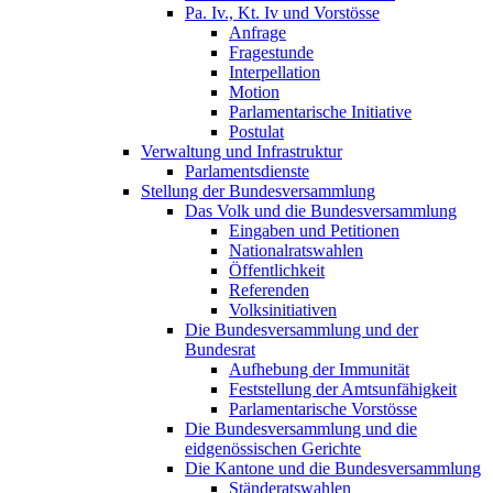
Pa. Iv., Kt. Iv und Vorstösse
Anfrage
Fragestunde
Interpellation
Motion
Parlamentarische Initiative
Postulat
Verwaltung und Infrastruktur
Parlamentsdienste
Stellung der Bundesversammlung
Das Volk und die Bundesversammlung
Eingaben und Petitionen
Nationalratswahlen
Öffentlichkeit
Referenden
Volksinitiativen
Die Bundesversammlung und der
Bundesrat
Aufhebung der Immunität
Feststellung der Amtsunfähigkeit
Parlamentarische Vorstösse
Die Bundesversammlung und die
eidgenössischen Gerichte
Die Kantone und die Bundesversammlung
Ständeratswahlen