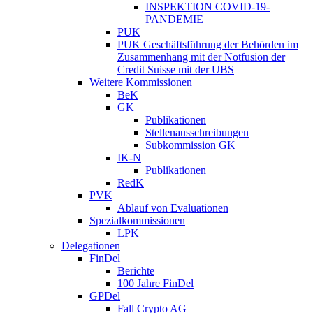
INSPEKTION COVID-19-
PANDEMIE
PUK
PUK Geschäftsführung der Behörden im
Zusammenhang mit der Notfusion der
Credit Suisse mit der UBS
Weitere Kommissionen
BeK
GK
Publikationen
Stellenausschreibungen
Subkommission GK
IK-N
Publikationen
RedK
PVK
Ablauf von Evaluationen
Spezialkommissionen
LPK
Delegationen
FinDel
Berichte
100 Jahre FinDel
GPDel
Fall Crypto AG