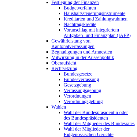
Festlegung der Finanzen
Budgetverfahren
Haushaltssteuerungsinstrumente
Kreditarten und Zahlungsrahmen
Nachtragskredite
Voranschlag mit integriertem
Aufgaben- und Finanzplan (IAFP)
Gewährleistung von
Kantonalverfassungen
Begnadigungen und Amnestien
Mitwirkung in der Aussenpolitik
Oberaufsicht
Rechtsetzung
Bundesgesetze
Bundesverfassung
Gesetzgebung
Verfassungsgebung
Verordnungen
Verordnungsgebung
Wahlen
Wahl der Bundespräsidentin oder
des Bundespräsidenten
Wahl der Mitglieder des Bundesrates
Wahl der Mitglieder der
Eidgenössischen Gerichte