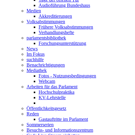
Audioführung Bundeshaus
Medien
Akkreditierungen
Volksabstimmungen
Frühere Volksabstimmungen
Verhandlungshefte
parlamentsbibliothek
Forschungsunterstützung
News
Im Fokus
suchhilfe
Benachrichtigungen
Mediathek
Fotos - Nutzungsbedingungen
Webcam
Arbeiten für das Parlament
Hochschulpraktika
KV-Lehrstelle
Öffentlichkeitsgesetz
Reden
Gastauftritte im Parlament
Sommerserien
Besuchs- und Informationszentrum