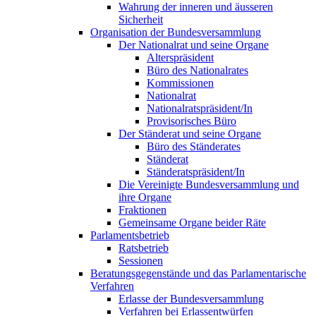
Wahrung der inneren und äusseren
Sicherheit
Organisation der Bundesversammlung
Der Nationalrat und seine Organe
Alterspräsident
Büro des Nationalrates
Kommissionen
Nationalrat
Nationalratspräsident/In
Provisorisches Büro
Der Ständerat und seine Organe
Büro des Ständerates
Ständerat
Ständeratspräsident/In
Die Vereinigte Bundesversammlung und
ihre Organe
Fraktionen
Gemeinsame Organe beider Räte
Parlamentsbetrieb
Ratsbetrieb
Sessionen
Beratungsgegenstände und das Parlamentarische
Verfahren
Erlasse der Bundesversammlung
Verfahren bei Erlassentwürfen