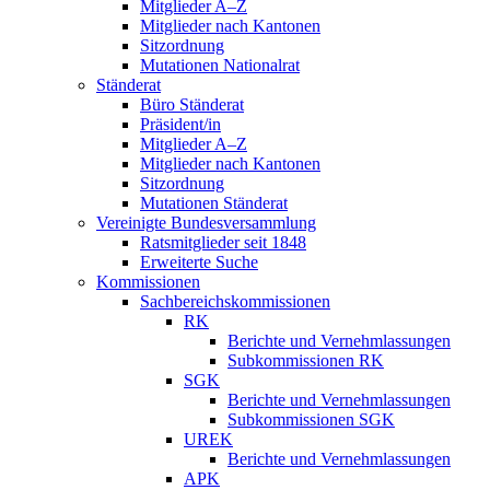
Mitglieder A–Z
Mitglieder nach Kantonen
Sitzordnung
Mutationen Nationalrat
Ständerat
Büro Ständerat
Präsident/in
Mitglieder A–Z
Mitglieder nach Kantonen
Sitzordnung
Mutationen Ständerat
Vereinigte Bundesversammlung
Ratsmitglieder seit 1848
Erweiterte Suche
Kommissionen
Sachbereichskommissionen
RK
Berichte und Vernehmlassungen
Subkommissionen RK
SGK
Berichte und Vernehmlassungen
Subkommissionen SGK
UREK
Berichte und Vernehmlassungen
APK