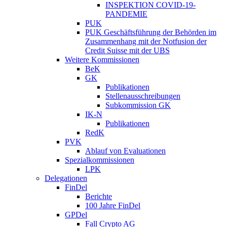
INSPEKTION COVID-19-
PANDEMIE
PUK
PUK Geschäftsführung der Behörden im
Zusammenhang mit der Notfusion der
Credit Suisse mit der UBS
Weitere Kommissionen
BeK
GK
Publikationen
Stellenausschreibungen
Subkommission GK
IK-N
Publikationen
RedK
PVK
Ablauf von Evaluationen
Spezialkommissionen
LPK
Delegationen
FinDel
Berichte
100 Jahre FinDel
GPDel
Fall Crypto AG