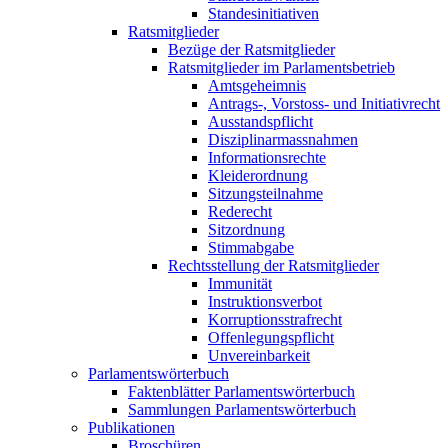
Standesinitiativen
Ratsmitglieder
Bezüge der Ratsmitglieder
Ratsmitglieder im Parlamentsbetrieb
Amtsgeheimnis
Antrags-, Vorstoss- und Initiativrecht
Ausstandspflicht
Disziplinarmassnahmen
Informationsrechte
Kleiderordnung
Sitzungsteilnahme
Rederecht
Sitzordnung
Stimmabgabe
Rechtsstellung der Ratsmitglieder
Immunität
Instruktionsverbot
Korruptionsstrafrecht
Offenlegungspflicht
Unvereinbarkeit
Parlamentswörterbuch
Faktenblätter Parlamentswörterbuch
Sammlungen Parlamentswörterbuch
Publikationen
Broschüren