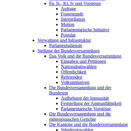
Pa. Iv., Kt. Iv und Vorstösse
Anfrage
Fragestunde
Interpellation
Motion
Parlamentarische Initiative
Postulat
Verwaltung und Infrastruktur
Parlamentsdienste
Stellung der Bundesversammlung
Das Volk und die Bundesversammlung
Eingaben und Petitionen
Nationalratswahlen
Öffentlichkeit
Referenden
Volksinitiativen
Die Bundesversammlung und der
Bundesrat
Aufhebung der Immunität
Feststellung der Amtsunfähigkeit
Parlamentarische Vorstösse
Die Bundesversammlung und die
eidgenössischen Gerichte
Die Kantone und die Bundesversammlung
Ständeratswahlen