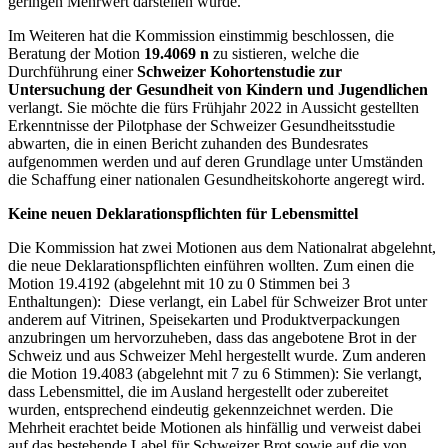
geringen Mehrwert darstellen würde.
Im Weiteren hat die Kommission einstimmig beschlossen, die
Beratung der Motion
19.4069
n
zu sistieren, welche die
Durchführung einer
Schweizer Kohortenstudie zur
Untersuchung der Gesundheit von Kindern und Jugendlichen
verlangt. Sie möchte die fürs Frühjahr 2022 in Aussicht gestellten
Erkenntnisse der Pilotphase der Schweizer Gesundheitsstudie
abwarten, die in einen Bericht zuhanden des Bundesrates
aufgenommen werden und auf deren Grundlage unter Umständen
die Schaffung einer nationalen Gesundheitskohorte angeregt wird.
Keine neuen Deklarationspflichten für Lebensmittel
Die Kommission hat zwei Motionen aus dem Nationalrat abgelehnt,
die neue Deklarationspflichten einführen wollten. Zum einen die
Motion 19.4192 (abgelehnt mit 10 zu 0 Stimmen bei 3
Enthaltungen): Diese verlangt, ein Label für Schweizer Brot unter
anderem auf Vitrinen, Speisekarten und Produktverpackungen
anzubringen um hervorzuheben, dass das angebotene Brot in der
Schweiz und aus Schweizer Mehl hergestellt wurde. Zum anderen
die Motion 19.4083 (abgelehnt mit 7 zu 6 Stimmen): Sie verlangt,
dass Lebensmittel, die im Ausland hergestellt oder zubereitet
wurden, entsprechend eindeutig gekennzeichnet werden. Die
Mehrheit erachtet beide Motionen als hinfällig und verweist dabei
auf das bestehende Label für Schweizer Brot sowie auf die von