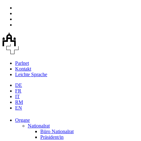
Parlnet
Kontakt
Leichte Sprache
DE
FR
IT
RM
EN
Organe
Nationalrat
Büro Nationalrat
Präsident/in