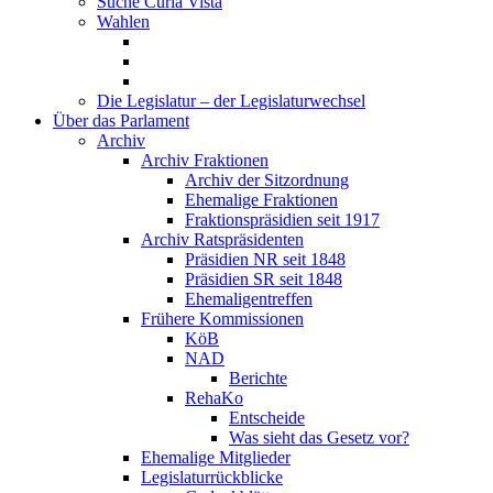
Suche Curia Vista
Wahlen
Die Legislatur – der Legislaturwechsel
Über das Parlament
Archiv
Archiv Fraktionen
Archiv der Sitzordnung
Ehemalige Fraktionen
Fraktionspräsidien seit 1917
Archiv Ratspräsidenten
Präsidien NR seit 1848
Präsidien SR seit 1848
Ehemaligentreffen
Frühere Kommissionen
KöB
NAD
Berichte
RehaKo
Entscheide
Was sieht das Gesetz vor?
Ehemalige Mitglieder
Legislaturrückblicke