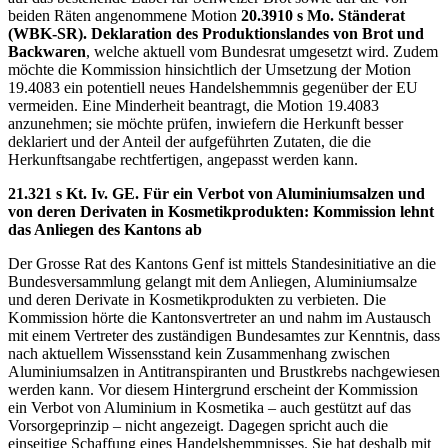
beiden Räten angenommene Motion
20.3910
s Mo. Ständerat
(WBK-SR). Deklaration des Produktionslandes von Brot und
Backwaren
, welche aktuell vom Bundesrat umgesetzt wird. Zudem
möchte die Kommission hinsichtlich der Umsetzung der Motion
19.4083 ein potentiell neues Handelshemmnis gegenüber der EU
vermeiden. Eine Minderheit beantragt, die Motion 19.4083
anzunehmen; sie möchte prüfen, inwiefern die Herkunft besser
deklariert und der Anteil der aufgeführten Zutaten, die die
Herkunftsangabe rechtfertigen, angepasst werden kann.
21.321
s Kt. Iv. GE. Für ein Verbot von Aluminiumsalzen und
von deren Derivaten in Kosmetikprodukten: Kommission lehnt
das Anliegen des Kantons ab
Der Grosse Rat des Kantons Genf ist mittels Standesinitiative an die
Bundesversammlung gelangt mit dem Anliegen, Aluminiumsalze
und deren Derivate in Kosmetikprodukten zu verbieten. Die
Kommission hörte die Kantonsvertreter an und nahm im Austausch
mit einem Vertreter des zuständigen Bundesamtes zur Kenntnis, dass
nach aktuellem Wissensstand kein Zusammenhang zwischen
Aluminiumsalzen in Antitranspiranten und Brustkrebs nachgewiesen
werden kann. Vor diesem Hintergrund erscheint der Kommission
ein Verbot von Aluminium in Kosmetika – auch gestützt auf das
Vorsorgeprinzip – nicht angezeigt. Dagegen spricht auch die
einseitige Schaffung eines Handelshemmnisses. Sie hat deshalb mit