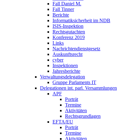
Fall Daniel M.
Fall Tinner
Berichte
Informatiksicherheit ­im NDB
ISIS-Inspektion
Rechtsgutachten
Konferenz 2019
Links
Nachrichtendienstgesetz
Auskunftsrecht
cyber
Inspektionen
Jahresberichte
Verwaltungsdelegation
Gruppe Parlaments IT
Delegationen int. parl. Versammlungen
APF
Porträt
Termine
Aktivitäten
Rechtsgrundlagen
EFTA/EU
Porträt
Termine
Aktivitäten