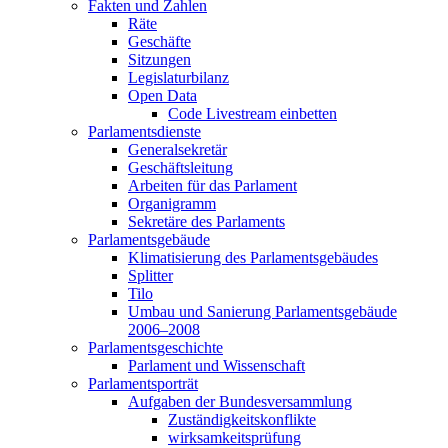
Fakten und Zahlen
Räte
Geschäfte
Sitzungen
Legislaturbilanz
Open Data
Code Livestream einbetten
Parlamentsdienste
Generalsekretär
Geschäftsleitung
Arbeiten für das Parlament
Organigramm
Sekretäre des Parlaments
Parlamentsgebäude
Klimatisierung des Parlamentsgebäudes
Splitter
Tilo
Umbau und Sanierung Parlamentsgebäude
2006–2008
Parlamentsgeschichte
Parlament und Wissenschaft
Parlamentsporträt
Aufgaben der Bundesversammlung
Zuständigkeitskonflikte
wirksamkeitsprüfung