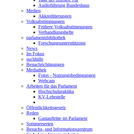
Audioführung Bundeshaus
Medien
Akkreditierungen
Volksabstimmungen
Frühere Volksabstimmungen
Verhandlungshefte
parlamentsbibliothek
Forschungsunterstützung
News
Im Fokus
suchhilfe
Benachrichtigungen
Mediathek
Fotos - Nutzungsbedingungen
Webcam
Arbeiten für das Parlament
Hochschulpraktika
KV-Lehrstelle
Öffentlichkeitsgesetz
Reden
Gastauftritte im Parlament
Sommerserien
Besuchs- und Informationszentrum