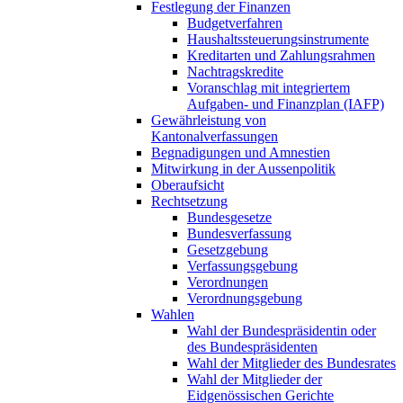
Festlegung der Finanzen
Budgetverfahren
Haushaltssteuerungsinstrumente
Kreditarten und Zahlungsrahmen
Nachtragskredite
Voranschlag mit integriertem
Aufgaben- und Finanzplan (IAFP)
Gewährleistung von
Kantonalverfassungen
Begnadigungen und Amnestien
Mitwirkung in der Aussenpolitik
Oberaufsicht
Rechtsetzung
Bundesgesetze
Bundesverfassung
Gesetzgebung
Verfassungsgebung
Verordnungen
Verordnungsgebung
Wahlen
Wahl der Bundespräsidentin oder
des Bundespräsidenten
Wahl der Mitglieder des Bundesrates
Wahl der Mitglieder der
Eidgenössischen Gerichte