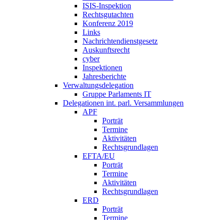
ISIS-Inspektion
Rechtsgutachten
Konferenz 2019
Links
Nachrichtendienstgesetz
Auskunftsrecht
cyber
Inspektionen
Jahresberichte
Verwaltungsdelegation
Gruppe Parlaments IT
Delegationen int. parl. Versammlungen
APF
Porträt
Termine
Aktivitäten
Rechtsgrundlagen
EFTA/EU
Porträt
Termine
Aktivitäten
Rechtsgrundlagen
ERD
Porträt
Termine