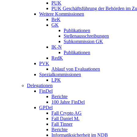
PUK
PUK Geschäftsführung der Behörden im Zus
Weitere Kommissionen
BeK
GK
Publikationen
Stellenausschreibungen
Subkommission GK
IK-N
Publikationen
RedK
PVK
Ablauf von Evaluationen
Spezialkommissionen
LPK
Delegationen
FinDel
Berichte
100 Jahre FinDel
GPDel
Fall Crypto AG
Fall Daniel M.
Fall Tinner
Berichte
Informatiksicherheit ­im NDB