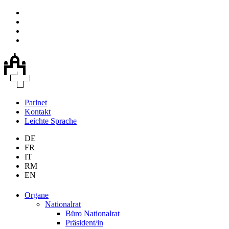
Parlnet
Kontakt
Leichte Sprache
DE
FR
IT
RM
EN
Organe
Nationalrat
Büro Nationalrat
Präsident/in