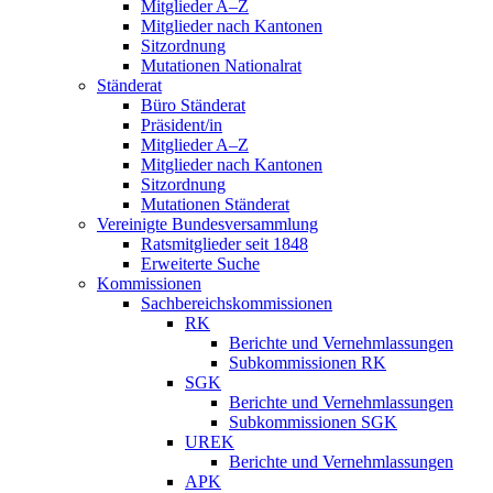
Mitglieder A–Z
Mitglieder nach Kantonen
Sitzordnung
Mutationen Nationalrat
Ständerat
Büro Ständerat
Präsident/in
Mitglieder A–Z
Mitglieder nach Kantonen
Sitzordnung
Mutationen Ständerat
Vereinigte Bundesversammlung
Ratsmitglieder seit 1848
Erweiterte Suche
Kommissionen
Sachbereichskommissionen
RK
Berichte und Vernehmlassungen
Subkommissionen RK
SGK
Berichte und Vernehmlassungen
Subkommissionen SGK
UREK
Berichte und Vernehmlassungen
APK