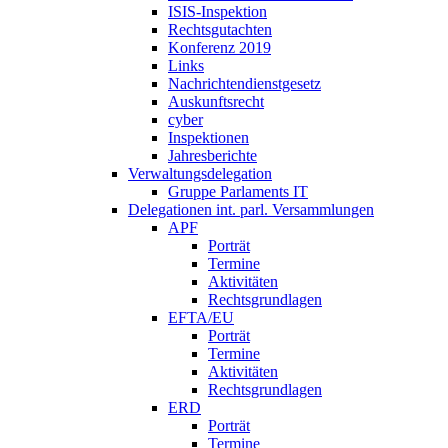
ISIS-Inspektion
Rechtsgutachten
Konferenz 2019
Links
Nachrichtendienstgesetz
Auskunftsrecht
cyber
Inspektionen
Jahresberichte
Verwaltungsdelegation
Gruppe Parlaments IT
Delegationen int. parl. Versammlungen
APF
Porträt
Termine
Aktivitäten
Rechtsgrundlagen
EFTA/EU
Porträt
Termine
Aktivitäten
Rechtsgrundlagen
ERD
Porträt
Termine