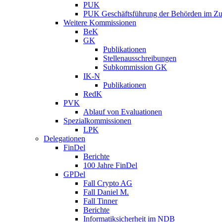
PUK
PUK Geschäftsführung der Behörden im Zus
Weitere Kommissionen
BeK
GK
Publikationen
Stellenausschreibungen
Subkommission GK
IK-N
Publikationen
RedK
PVK
Ablauf von Evaluationen
Spezialkommissionen
LPK
Delegationen
FinDel
Berichte
100 Jahre FinDel
GPDel
Fall Crypto AG
Fall Daniel M.
Fall Tinner
Berichte
Informatiksicherheit ­im NDB