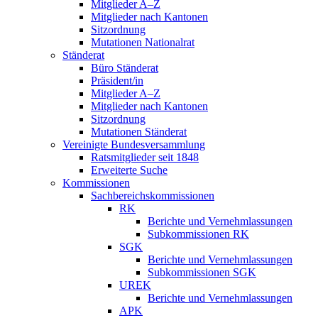
Mitglieder A–Z
Mitglieder nach Kantonen
Sitzordnung
Mutationen Nationalrat
Ständerat
Büro Ständerat
Präsident/in
Mitglieder A–Z
Mitglieder nach Kantonen
Sitzordnung
Mutationen Ständerat
Vereinigte Bundesversammlung
Ratsmitglieder seit 1848
Erweiterte Suche
Kommissionen
Sachbereichskommissionen
RK
Berichte und Vernehmlassungen
Subkommissionen RK
SGK
Berichte und Vernehmlassungen
Subkommissionen SGK
UREK
Berichte und Vernehmlassungen
APK