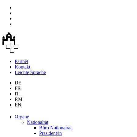
Parlnet
Kontakt
Leichte Sprache
DE
FR
IT
RM
EN
Organe
Nationalrat
Büro Nationalrat
Präsident/in