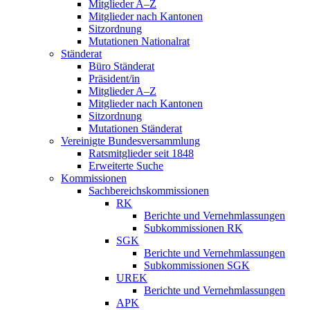
Mitglieder A–Z
Mitglieder nach Kantonen
Sitzordnung
Mutationen Nationalrat
Ständerat
Büro Ständerat
Präsident/in
Mitglieder A–Z
Mitglieder nach Kantonen
Sitzordnung
Mutationen Ständerat
Vereinigte Bundesversammlung
Ratsmitglieder seit 1848
Erweiterte Suche
Kommissionen
Sachbereichskommissionen
RK
Berichte und Vernehmlassungen
Subkommissionen RK
SGK
Berichte und Vernehmlassungen
Subkommissionen SGK
UREK
Berichte und Vernehmlassungen
APK