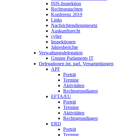
ISIS-Inspektion
Rechtsgutachten
Konferenz 2019
Links
Nachrichtendienstgesetz
Auskunftsrecht
cyber
Inspektionen
Jahresberichte
Verwaltungsdelegation
Gruppe Parlaments IT
Delegationen int. parl. Versammlungen
APF
Porträt
Termine
Aktivitäten
Rechtsgrundlagen
EFTA/EU
Porträt
Termine
Aktivitäten
Rechtsgrundlagen
ERD
Porträt
Termine