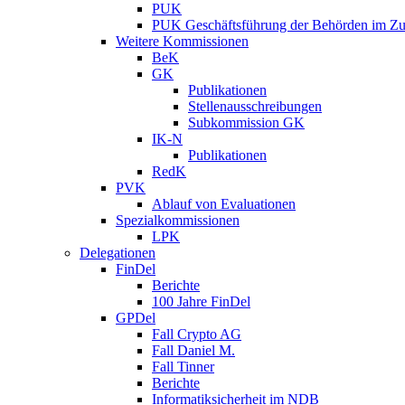
PUK
PUK Geschäftsführung der Behörden im Zus
Weitere Kommissionen
BeK
GK
Publikationen
Stellenausschreibungen
Subkommission GK
IK-N
Publikationen
RedK
PVK
Ablauf von Evaluationen
Spezialkommissionen
LPK
Delegationen
FinDel
Berichte
100 Jahre FinDel
GPDel
Fall Crypto AG
Fall Daniel M.
Fall Tinner
Berichte
Informatiksicherheit ­im NDB