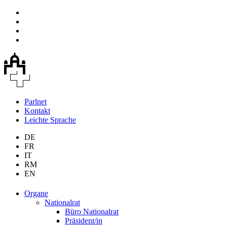
Parlnet
Kontakt
Leichte Sprache
DE
FR
IT
RM
EN
Organe
Nationalrat
Büro Nationalrat
Präsident/in