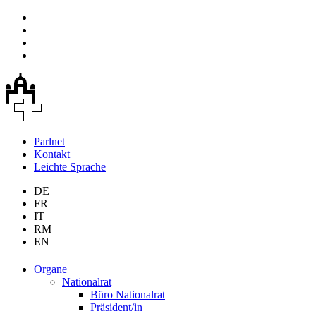
Parlnet
Kontakt
Leichte Sprache
DE
FR
IT
RM
EN
Organe
Nationalrat
Büro Nationalrat
Präsident/in