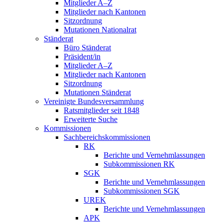
Mitglieder A–Z
Mitglieder nach Kantonen
Sitzordnung
Mutationen Nationalrat
Ständerat
Büro Ständerat
Präsident/in
Mitglieder A–Z
Mitglieder nach Kantonen
Sitzordnung
Mutationen Ständerat
Vereinigte Bundesversammlung
Ratsmitglieder seit 1848
Erweiterte Suche
Kommissionen
Sachbereichskommissionen
RK
Berichte und Vernehmlassungen
Subkommissionen RK
SGK
Berichte und Vernehmlassungen
Subkommissionen SGK
UREK
Berichte und Vernehmlassungen
APK