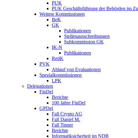
PUK
PUK Geschäftsführung der Behörden im Zus
Weitere Kommissionen
BeK
GK
Publikationen
Stellenausschreibungen
Subkommission GK
IK-N
Publikationen
RedK
PVK
Ablauf von Evaluationen
Spezialkommissionen
LPK
Delegationen
FinDel
Berichte
100 Jahre FinDel
GPDel
Fall Crypto AG
Fall Daniel M.
Fall Tinner
Berichte
Informatiksicherheit ­im NDB