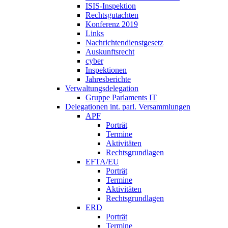
ISIS-Inspektion
Rechtsgutachten
Konferenz 2019
Links
Nachrichtendienstgesetz
Auskunftsrecht
cyber
Inspektionen
Jahresberichte
Verwaltungsdelegation
Gruppe Parlaments IT
Delegationen int. parl. Versammlungen
APF
Porträt
Termine
Aktivitäten
Rechtsgrundlagen
EFTA/EU
Porträt
Termine
Aktivitäten
Rechtsgrundlagen
ERD
Porträt
Termine