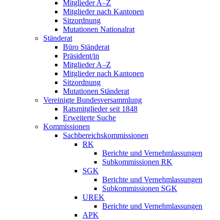
Mitglieder A–Z
Mitglieder nach Kantonen
Sitzordnung
Mutationen Nationalrat
Ständerat
Büro Ständerat
Präsident/in
Mitglieder A–Z
Mitglieder nach Kantonen
Sitzordnung
Mutationen Ständerat
Vereinigte Bundesversammlung
Ratsmitglieder seit 1848
Erweiterte Suche
Kommissionen
Sachbereichskommissionen
RK
Berichte und Vernehmlassungen
Subkommissionen RK
SGK
Berichte und Vernehmlassungen
Subkommissionen SGK
UREK
Berichte und Vernehmlassungen
APK