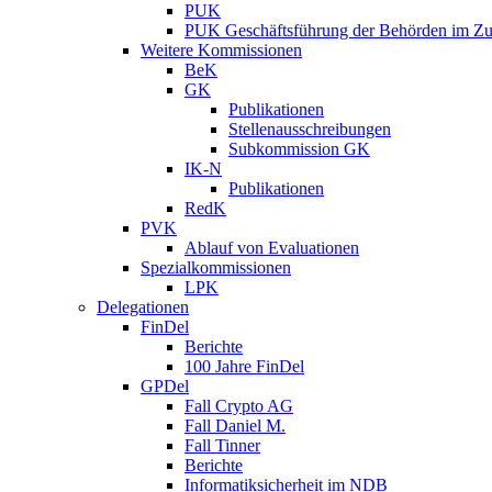
PUK
PUK Geschäftsführung der Behörden im Zus
Weitere Kommissionen
BeK
GK
Publikationen
Stellenausschreibungen
Subkommission GK
IK-N
Publikationen
RedK
PVK
Ablauf von Evaluationen
Spezialkommissionen
LPK
Delegationen
FinDel
Berichte
100 Jahre FinDel
GPDel
Fall Crypto AG
Fall Daniel M.
Fall Tinner
Berichte
Informatiksicherheit ­im NDB