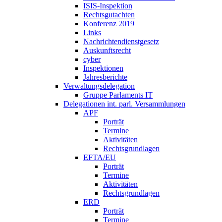
ISIS-Inspektion
Rechtsgutachten
Konferenz 2019
Links
Nachrichtendienstgesetz
Auskunftsrecht
cyber
Inspektionen
Jahresberichte
Verwaltungsdelegation
Gruppe Parlaments IT
Delegationen int. parl. Versammlungen
APF
Porträt
Termine
Aktivitäten
Rechtsgrundlagen
EFTA/EU
Porträt
Termine
Aktivitäten
Rechtsgrundlagen
ERD
Porträt
Termine