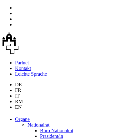
Parlnet
Kontakt
Leichte Sprache
DE
FR
IT
RM
EN
Organe
Nationalrat
Büro Nationalrat
Präsident/in