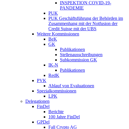
INSPEKTION COVID-19-
PANDEMIE
PUK
PUK Geschäftsführung der Behörden im
Zusammenhang mit der Notfusion der
Credit Suisse mit der UBS
Weitere Kommissionen
BeK
GK
Publikationen
Stellenausschreibungen
Subkommission GK
IK-N
Publikationen
RedK
PVK
Ablauf von Evaluationen
Spezialkommissionen
LPK
Delegationen
FinDel
Berichte
100 Jahre FinDel
GPDel
Fall Crypto AG