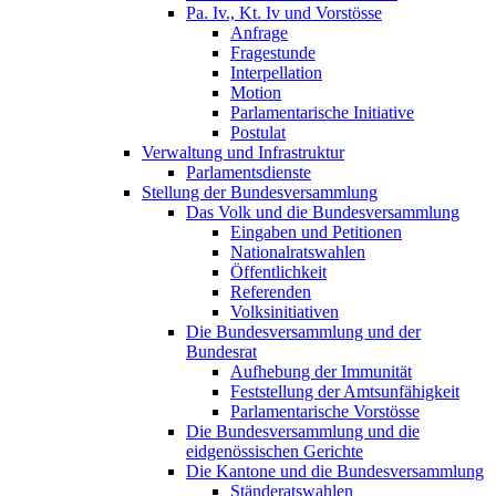
Pa. Iv., Kt. Iv und Vorstösse
Anfrage
Fragestunde
Interpellation
Motion
Parlamentarische Initiative
Postulat
Verwaltung und Infrastruktur
Parlamentsdienste
Stellung der Bundesversammlung
Das Volk und die Bundesversammlung
Eingaben und Petitionen
Nationalratswahlen
Öffentlichkeit
Referenden
Volksinitiativen
Die Bundesversammlung und der
Bundesrat
Aufhebung der Immunität
Feststellung der Amtsunfähigkeit
Parlamentarische Vorstösse
Die Bundesversammlung und die
eidgenössischen Gerichte
Die Kantone und die Bundesversammlung
Ständeratswahlen