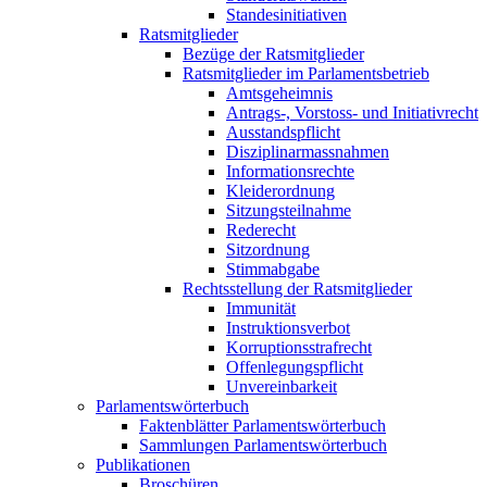
Standesinitiativen
Ratsmitglieder
Bezüge der Ratsmitglieder
Ratsmitglieder im Parlamentsbetrieb
Amtsgeheimnis
Antrags-, Vorstoss- und Initiativrecht
Ausstandspflicht
Disziplinarmassnahmen
Informationsrechte
Kleiderordnung
Sitzungsteilnahme
Rederecht
Sitzordnung
Stimmabgabe
Rechtsstellung der Ratsmitglieder
Immunität
Instruktionsverbot
Korruptionsstrafrecht
Offenlegungspflicht
Unvereinbarkeit
Parlamentswörterbuch
Faktenblätter Parlamentswörterbuch
Sammlungen Parlamentswörterbuch
Publikationen
Broschüren