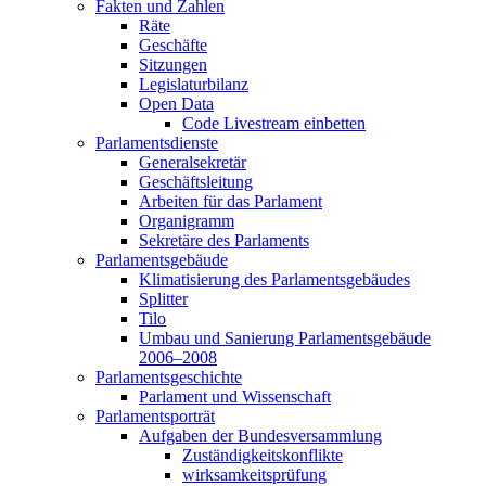
Fakten und Zahlen
Räte
Geschäfte
Sitzungen
Legislaturbilanz
Open Data
Code Livestream einbetten
Parlamentsdienste
Generalsekretär
Geschäftsleitung
Arbeiten für das Parlament
Organigramm
Sekretäre des Parlaments
Parlamentsgebäude
Klimatisierung des Parlamentsgebäudes
Splitter
Tilo
Umbau und Sanierung Parlamentsgebäude
2006–2008
Parlamentsgeschichte
Parlament und Wissenschaft
Parlamentsporträt
Aufgaben der Bundesversammlung
Zuständigkeitskonflikte
wirksamkeitsprüfung