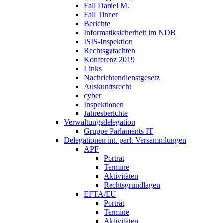
Fall Daniel M.
Fall Tinner
Berichte
Informatiksicherheit ­im NDB
ISIS-Inspektion
Rechtsgutachten
Konferenz 2019
Links
Nachrichtendienstgesetz
Auskunftsrecht
cyber
Inspektionen
Jahresberichte
Verwaltungsdelegation
Gruppe Parlaments IT
Delegationen int. parl. Versammlungen
APF
Porträt
Termine
Aktivitäten
Rechtsgrundlagen
EFTA/EU
Porträt
Termine
Aktivitäten