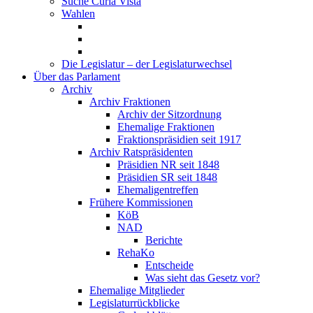
Suche Curia Vista
Wahlen
Die Legislatur – der Legislaturwechsel
Über das Parlament
Archiv
Archiv Fraktionen
Archiv der Sitzordnung
Ehemalige Fraktionen
Fraktionspräsidien seit 1917
Archiv Ratspräsidenten
Präsidien NR seit 1848
Präsidien SR seit 1848
Ehemaligentreffen
Frühere Kommissionen
KöB
NAD
Berichte
RehaKo
Entscheide
Was sieht das Gesetz vor?
Ehemalige Mitglieder
Legislaturrückblicke