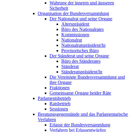
Wahrung der inneren und äusseren
Sicherheit
Organisation der Bundesversammlung
Der Nationalrat und seine Organe
Alterspräsident
Büro des Nationalrates
Kommissionen
Nationalrat
Nationalratspräsident/In
Provisorisches Büro
Der Ständerat und seine Organe
Büro des Ständerates
Ständerat
Ständeratspräsident/In
Die Vereinigte Bundesversammlung und
ihre Organe
Fraktionen
Gemeinsame Organe beider Räte
Parlamentsbetrieb
Ratsbetrieb
Sessionen
Beratungsgegenstände und das Parlamentarische
Verfahren
Erlasse der Bundesversammlung
Verfahren bei Erlassentwürfen