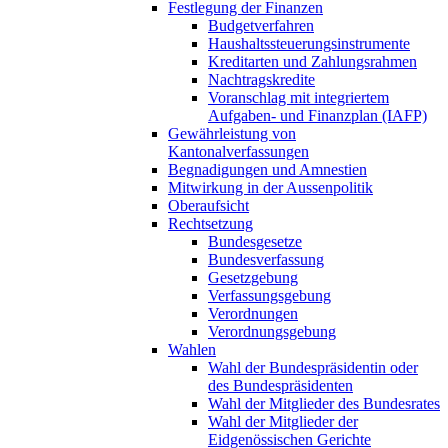
Festlegung der Finanzen
Budgetverfahren
Haushaltssteuerungsinstrumente
Kreditarten und Zahlungsrahmen
Nachtragskredite
Voranschlag mit integriertem
Aufgaben- und Finanzplan (IAFP)
Gewährleistung von
Kantonalverfassungen
Begnadigungen und Amnestien
Mitwirkung in der Aussenpolitik
Oberaufsicht
Rechtsetzung
Bundesgesetze
Bundesverfassung
Gesetzgebung
Verfassungsgebung
Verordnungen
Verordnungsgebung
Wahlen
Wahl der Bundespräsidentin oder
des Bundespräsidenten
Wahl der Mitglieder des Bundesrates
Wahl der Mitglieder der
Eidgenössischen Gerichte