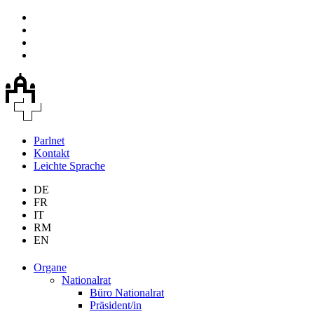
Parlnet
Kontakt
Leichte Sprache
DE
FR
IT
RM
EN
Organe
Nationalrat
Büro Nationalrat
Präsident/in