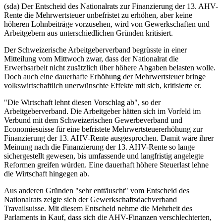
(sda) Der Entscheid des Nationalrats zur Finanzierung der 13. AHV-
Rente die Mehrwertsteuer unbefristet zu erhöhen, aber keine
höheren Lohnbeiträge vorzusehen, wird von Gewerkschaften und
Arbeitgebern aus unterschiedlichen Gründen kritisiert.
Der Schweizerische Arbeitgeberverband begrüsste in einer
Mitteilung vom Mittwoch zwar, dass der Nationalrat die
Erwerbsarbeit nicht zusätzlich über höhere Abgaben belasten wolle.
Doch auch eine dauerhafte Erhöhung der Mehrwertsteuer bringe
volkswirtschaftlich unerwünschte Effekte mit sich, kritisierte er.
"Die Wirtschaft lehnt diesen Vorschlag ab", so der
Arbeitgeberverband. Die Arbeitgeber hätten sich im Vorfeld im
Verbund mit dem Schweizerischen Gewerbeverband und
Economiesuisse für eine befristete Mehrwertsteuererhöhung zur
Finanzierung der 13. AHV-Rente ausgesprochen. Damit wäre ihrer
Meinung nach die Finanzierung der 13. AHV-Rente so lange
sichergestellt gewesen, bis umfassende und langfristig angelegte
Reformen greifen würden. Eine dauerhaft höhere Steuerlast lehne
die Wirtschaft hingegen ab.
Aus anderen Gründen "sehr enttäuscht" vom Entscheid des
Nationalrats zeigte sich der Gewerkschaftsdachverband
Travailsuisse. Mit diesem Entscheid nehme die Mehrheit des
Parlaments in Kauf, dass sich die AHV-Finanzen verschlechterten,