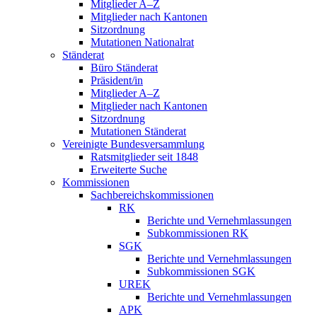
Mitglieder A–Z
Mitglieder nach Kantonen
Sitzordnung
Mutationen Nationalrat
Ständerat
Büro Ständerat
Präsident/in
Mitglieder A–Z
Mitglieder nach Kantonen
Sitzordnung
Mutationen Ständerat
Vereinigte Bundesversammlung
Ratsmitglieder seit 1848
Erweiterte Suche
Kommissionen
Sachbereichskommissionen
RK
Berichte und Vernehmlassungen
Subkommissionen RK
SGK
Berichte und Vernehmlassungen
Subkommissionen SGK
UREK
Berichte und Vernehmlassungen
APK