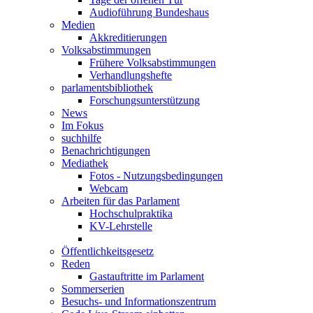
Audioführung Bundeshaus
Medien
Akkreditierungen
Volksabstimmungen
Frühere Volksabstimmungen
Verhandlungshefte
parlamentsbibliothek
Forschungsunterstützung
News
Im Fokus
suchhilfe
Benachrichtigungen
Mediathek
Fotos - Nutzungsbedingungen
Webcam
Arbeiten für das Parlament
Hochschulpraktika
KV-Lehrstelle
Öffentlichkeitsgesetz
Reden
Gastauftritte im Parlament
Sommerserien
Besuchs- und Informationszentrum