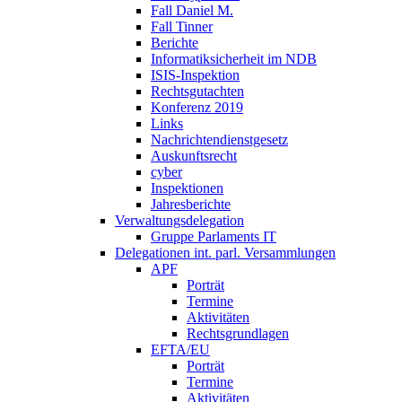
Fall Daniel M.
Fall Tinner
Berichte
Informatiksicherheit ­im NDB
ISIS-Inspektion
Rechtsgutachten
Konferenz 2019
Links
Nachrichtendienstgesetz
Auskunftsrecht
cyber
Inspektionen
Jahresberichte
Verwaltungsdelegation
Gruppe Parlaments IT
Delegationen int. parl. Versammlungen
APF
Porträt
Termine
Aktivitäten
Rechtsgrundlagen
EFTA/EU
Porträt
Termine
Aktivitäten