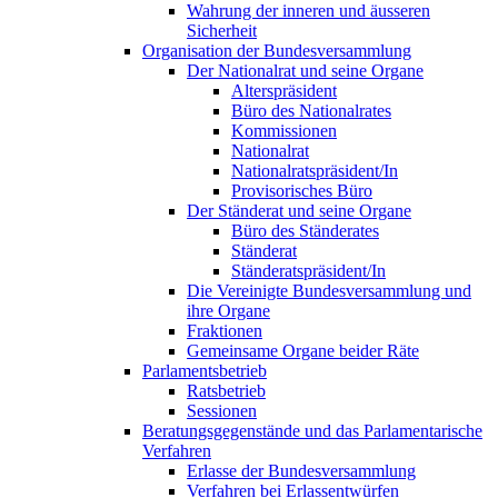
Wahrung der inneren und äusseren
Sicherheit
Organisation der Bundesversammlung
Der Nationalrat und seine Organe
Alterspräsident
Büro des Nationalrates
Kommissionen
Nationalrat
Nationalratspräsident/In
Provisorisches Büro
Der Ständerat und seine Organe
Büro des Ständerates
Ständerat
Ständeratspräsident/In
Die Vereinigte Bundesversammlung und
ihre Organe
Fraktionen
Gemeinsame Organe beider Räte
Parlamentsbetrieb
Ratsbetrieb
Sessionen
Beratungsgegenstände und das Parlamentarische
Verfahren
Erlasse der Bundesversammlung
Verfahren bei Erlassentwürfen