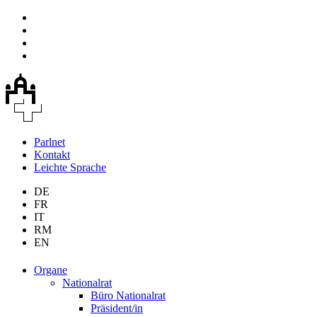
Parlnet
Kontakt
Leichte Sprache
DE
FR
IT
RM
EN
Organe
Nationalrat
Büro Nationalrat
Präsident/in