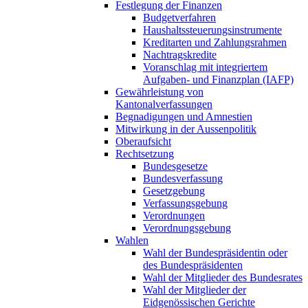
Festlegung der Finanzen
Budgetverfahren
Haushaltssteuerungsinstrumente
Kreditarten und Zahlungsrahmen
Nachtragskredite
Voranschlag mit integriertem
Aufgaben- und Finanzplan (IAFP)
Gewährleistung von
Kantonalverfassungen
Begnadigungen und Amnestien
Mitwirkung in der Aussenpolitik
Oberaufsicht
Rechtsetzung
Bundesgesetze
Bundesverfassung
Gesetzgebung
Verfassungsgebung
Verordnungen
Verordnungsgebung
Wahlen
Wahl der Bundespräsidentin oder
des Bundespräsidenten
Wahl der Mitglieder des Bundesrates
Wahl der Mitglieder der
Eidgenössischen Gerichte