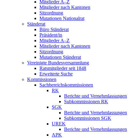
Mitglieder A–Z
Mitglieder nach Kantonen
Sitzordnung
Mutationen Nationalrat
Ständerat
Büro Ständerat
Präsident/in
Mitglieder A–Z
Mitglieder nach Kantonen
Sitzordnung
Mutationen Ständerat
Vereinigte Bundesversammlung
Ratsmitglieder seit 1848
Erweiterte Suche
Kommissionen
Sachbereichskommissionen
RK
Berichte und Vernehmlassungen
Subkommissionen RK
SGK
Berichte und Vernehmlassungen
Subkommissionen SGK
UREK
Berichte und Vernehmlassungen
APK