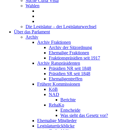
Suche Curia Vista
Wahlen
Die Legislatur – der Legislaturwechsel
Über das Parlament
Archiv
Archiv Fraktionen
Archiv der Sitzordnung
Ehemalige Fraktionen
Fraktionspräsidien seit 1917
Archiv Ratspräsidenten
Präsidien NR seit 1848
Präsidien SR seit 1848
Ehemaligentreffen
Frühere Kommissionen
KöB
NAD
Berichte
RehaKo
Entscheide
Was sieht das Gesetz vor?
Ehemalige Mitglieder
Legislaturrückblicke