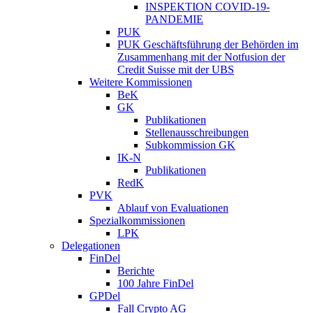
INSPEKTION COVID-19-
PANDEMIE
PUK
PUK Geschäftsführung der Behörden im
Zusammenhang mit der Notfusion der
Credit Suisse mit der UBS
Weitere Kommissionen
BeK
GK
Publikationen
Stellenausschreibungen
Subkommission GK
IK-N
Publikationen
RedK
PVK
Ablauf von Evaluationen
Spezialkommissionen
LPK
Delegationen
FinDel
Berichte
100 Jahre FinDel
GPDel
Fall Crypto AG