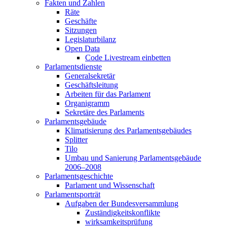
Fakten und Zahlen
Räte
Geschäfte
Sitzungen
Legislaturbilanz
Open Data
Code Livestream einbetten
Parlamentsdienste
Generalsekretär
Geschäftsleitung
Arbeiten für das Parlament
Organigramm
Sekretäre des Parlaments
Parlamentsgebäude
Klimatisierung des Parlamentsgebäudes
Splitter
Tilo
Umbau und Sanierung Parlamentsgebäude
2006–2008
Parlamentsgeschichte
Parlament und Wissenschaft
Parlamentsporträt
Aufgaben der Bundesversammlung
Zuständigkeitskonflikte
wirksamkeitsprüfung