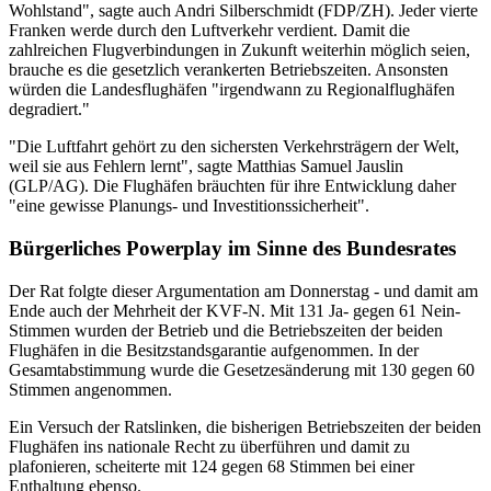
Wohlstand", sagte auch Andri Silberschmidt (FDP/ZH). Jeder vierte
Franken werde durch den Luftverkehr verdient. Damit die
zahlreichen Flugverbindungen in Zukunft weiterhin möglich seien,
brauche es die gesetzlich verankerten Betriebszeiten. Ansonsten
würden die Landesflughäfen "irgendwann zu Regionalflughäfen
degradiert."
"Die Luftfahrt gehört zu den sichersten Verkehrsträgern der Welt,
weil sie aus Fehlern lernt", sagte Matthias Samuel Jauslin
(GLP/AG). Die Flughäfen bräuchten für ihre Entwicklung daher
"eine gewisse Planungs- und Investitionssicherheit".
Bürgerliches Powerplay im Sinne des Bundesrates
Der Rat folgte dieser Argumentation am Donnerstag - und damit am
Ende auch der Mehrheit der KVF-N. Mit 131 Ja- gegen 61 Nein-
Stimmen wurden der Betrieb und die Betriebszeiten der beiden
Flughäfen in die Besitzstandsgarantie aufgenommen. In der
Gesamtabstimmung wurde die Gesetzesänderung mit 130 gegen 60
Stimmen angenommen.
Ein Versuch der Ratslinken, die bisherigen Betriebszeiten der beiden
Flughäfen ins nationale Recht zu überführen und damit zu
plafonieren, scheiterte mit 124 gegen 68 Stimmen bei einer
Enthaltung ebenso.