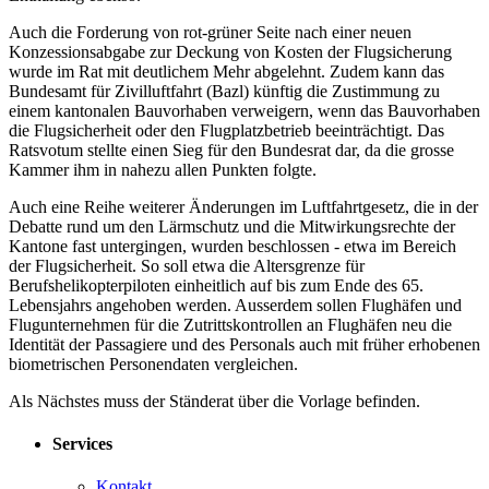
Auch die Forderung von rot-grüner Seite nach einer neuen
Konzessionsabgabe zur Deckung von Kosten der Flugsicherung
wurde im Rat mit deutlichem Mehr abgelehnt. Zudem kann das
Bundesamt für Zivilluftfahrt (Bazl) künftig die Zustimmung zu
einem kantonalen Bauvorhaben verweigern, wenn das Bauvorhaben
die Flugsicherheit oder den Flugplatzbetrieb beeinträchtigt. Das
Ratsvotum stellte einen Sieg für den Bundesrat dar, da die grosse
Kammer ihm in nahezu allen Punkten folgte.
Auch eine Reihe weiterer Änderungen im Luftfahrtgesetz, die in der
Debatte rund um den Lärmschutz und die Mitwirkungsrechte der
Kantone fast untergingen, wurden beschlossen - etwa im Bereich
der Flugsicherheit. So soll etwa die Altersgrenze für
Berufshelikopterpiloten einheitlich auf bis zum Ende des 65.
Lebensjahrs angehoben werden. Ausserdem sollen Flughäfen und
Flugunternehmen für die Zutrittskontrollen an Flughäfen neu die
Identität der Passagiere und des Personals auch mit früher erhobenen
biometrischen Personendaten vergleichen.
Als Nächstes muss der Ständerat über die Vorlage befinden.
Services
Kontakt