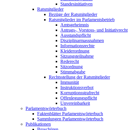
Standesinitiativen
Ratsmitglieder
Bezüge der Ratsmitglieder
Ratsmitglieder im Parlamentsbetrieb
Amtsgeheimnis
Antrags-, Vorstoss- und Initiativrecht
Ausstandspflicht
Disziplinarmassnahmen
Informationsrechte
Kleiderordnung
Sitzungsteilnahme
Rederecht
Sitzordnung
Stimmabgabe
Rechtsstellung der Ratsmitglieder
Immunität
Instruktionsverbot
Korruptionsstrafrecht
Offenlegungspflicht
Unvereinbarkeit
Parlamentswörterbuch
Faktenblätter Parlamentswörterbuch
Sammlungen Parlamentswörterbuch
Publikationen
Broschüren