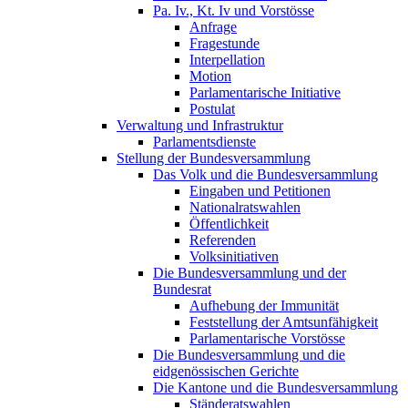
Pa. Iv., Kt. Iv und Vorstösse
Anfrage
Fragestunde
Interpellation
Motion
Parlamentarische Initiative
Postulat
Verwaltung und Infrastruktur
Parlamentsdienste
Stellung der Bundesversammlung
Das Volk und die Bundesversammlung
Eingaben und Petitionen
Nationalratswahlen
Öffentlichkeit
Referenden
Volksinitiativen
Die Bundesversammlung und der
Bundesrat
Aufhebung der Immunität
Feststellung der Amtsunfähigkeit
Parlamentarische Vorstösse
Die Bundesversammlung und die
eidgenössischen Gerichte
Die Kantone und die Bundesversammlung
Ständeratswahlen