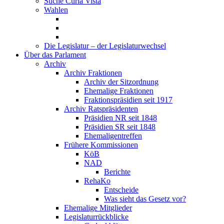
Suche Curia Vista
Wahlen
Die Legislatur – der Legislaturwechsel
Über das Parlament
Archiv
Archiv Fraktionen
Archiv der Sitzordnung
Ehemalige Fraktionen
Fraktionspräsidien seit 1917
Archiv Ratspräsidenten
Präsidien NR seit 1848
Präsidien SR seit 1848
Ehemaligentreffen
Frühere Kommissionen
KöB
NAD
Berichte
RehaKo
Entscheide
Was sieht das Gesetz vor?
Ehemalige Mitglieder
Legislaturrückblicke