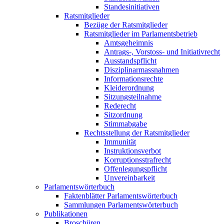
Standesinitiativen
Ratsmitglieder
Bezüge der Ratsmitglieder
Ratsmitglieder im Parlamentsbetrieb
Amtsgeheimnis
Antrags-, Vorstoss- und Initiativrecht
Ausstandspflicht
Disziplinarmassnahmen
Informationsrechte
Kleiderordnung
Sitzungsteilnahme
Rederecht
Sitzordnung
Stimmabgabe
Rechtsstellung der Ratsmitglieder
Immunität
Instruktionsverbot
Korruptionsstrafrecht
Offenlegungspflicht
Unvereinbarkeit
Parlamentswörterbuch
Faktenblätter Parlamentswörterbuch
Sammlungen Parlamentswörterbuch
Publikationen
Broschüren