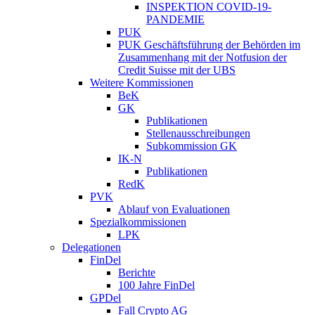
INSPEKTION COVID-19-
PANDEMIE
PUK
PUK Geschäftsführung der Behörden im
Zusammenhang mit der Notfusion der
Credit Suisse mit der UBS
Weitere Kommissionen
BeK
GK
Publikationen
Stellenausschreibungen
Subkommission GK
IK-N
Publikationen
RedK
PVK
Ablauf von Evaluationen
Spezialkommissionen
LPK
Delegationen
FinDel
Berichte
100 Jahre FinDel
GPDel
Fall Crypto AG