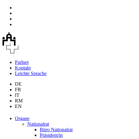
Parlnet
Kontakt
Leichte Sprache
DE
FR
IT
RM
EN
Organe
Nationalrat
Büro Nationalrat
Präsident/in