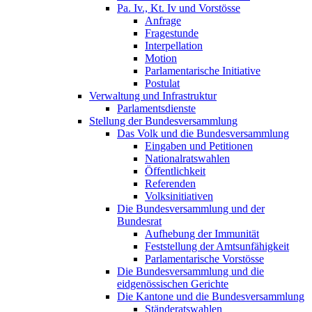
Pa. Iv., Kt. Iv und Vorstösse
Anfrage
Fragestunde
Interpellation
Motion
Parlamentarische Initiative
Postulat
Verwaltung und Infrastruktur
Parlamentsdienste
Stellung der Bundesversammlung
Das Volk und die Bundesversammlung
Eingaben und Petitionen
Nationalratswahlen
Öffentlichkeit
Referenden
Volksinitiativen
Die Bundesversammlung und der
Bundesrat
Aufhebung der Immunität
Feststellung der Amtsunfähigkeit
Parlamentarische Vorstösse
Die Bundesversammlung und die
eidgenössischen Gerichte
Die Kantone und die Bundesversammlung
Ständeratswahlen