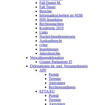
Fall Daniel M.
Fall Tinner
Berichte
Informatiksicherheit ­im NDB
ISIS-Inspektion
Rechtsgutachten
Konferenz 2019
Links
Nachrichtendienstgesetz
Auskunftsrecht
cyber
Inspektionen
Jahresberichte
Verwaltungsdelegation
Gruppe Parlaments IT
Delegationen int. parl. Versammlungen
APF
Porträt
Termine
Aktivitäten
Rechtsgrundlagen
EFTA/EU
Porträt
Termine
Aktivitäten