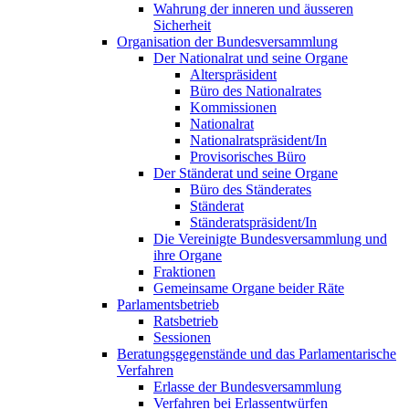
Wahrung der inneren und äusseren
Sicherheit
Organisation der Bundesversammlung
Der Nationalrat und seine Organe
Alterspräsident
Büro des Nationalrates
Kommissionen
Nationalrat
Nationalratspräsident/In
Provisorisches Büro
Der Ständerat und seine Organe
Büro des Ständerates
Ständerat
Ständeratspräsident/In
Die Vereinigte Bundesversammlung und
ihre Organe
Fraktionen
Gemeinsame Organe beider Räte
Parlamentsbetrieb
Ratsbetrieb
Sessionen
Beratungsgegenstände und das Parlamentarische
Verfahren
Erlasse der Bundesversammlung
Verfahren bei Erlassentwürfen