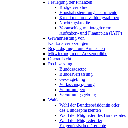
Festlegung der Finanzen
Budgetverfahren
Haushaltssteuerungsinstrumente
Kreditarten und Zahlungsrahmen
Nachtragskredite
Voranschlag mit integriertem
Aufgaben- und Finanzplan (IAFP)
Gewährleistung von
Kantonalverfassungen
Begnadigungen und Amnestien
Mitwirkung in der Aussenpolitik
Oberaufsicht
Rechtsetzung
Bundesgesetze
Bundesverfassung
Gesetzgebung
Verfassungsgebung
Verordnungen
Verordnungsgebung
Wahlen
Wahl der Bundespräsidentin oder
des Bundespräsidenten
Wahl der Mitglieder des Bundesrates
Wahl der Mitglieder der
Eidgenössischen Gerichte