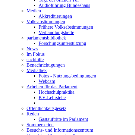
Audioführung Bundeshaus
Medien
Akkreditierungen
Volksabstimmungen
Frühere Volksabstimmungen
Verhandlungshefte
parlamentsbibliothek
Forschungsunterstützung
News
Im Fokus
suchhilfe
Benachrichtigungen
Mediathek
Fotos - Nutzungsbedingungen
Webcam
Arbeiten für das Parlament
Hochschulpraktika
KV-Lehrstelle
Öffentlichkeitsgesetz
Reden
Gastauftritte im Parlament
Sommerserien
Besuchs- und Informationszentrum