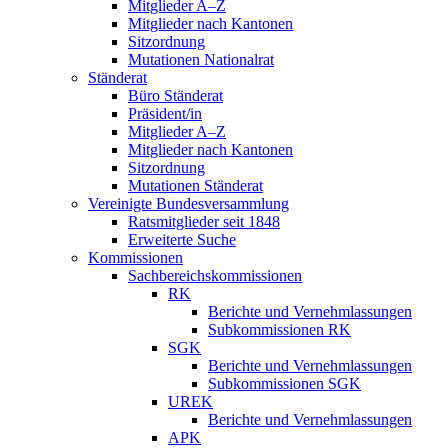
Mitglieder A–Z
Mitglieder nach Kantonen
Sitzordnung
Mutationen Nationalrat
Ständerat
Büro Ständerat
Präsident/in
Mitglieder A–Z
Mitglieder nach Kantonen
Sitzordnung
Mutationen Ständerat
Vereinigte Bundesversammlung
Ratsmitglieder seit 1848
Erweiterte Suche
Kommissionen
Sachbereichskommissionen
RK
Berichte und Vernehmlassungen
Subkommissionen RK
SGK
Berichte und Vernehmlassungen
Subkommissionen SGK
UREK
Berichte und Vernehmlassungen
APK