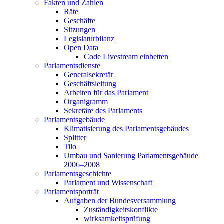
Fakten und Zahlen
Räte
Geschäfte
Sitzungen
Legislaturbilanz
Open Data
Code Livestream einbetten
Parlamentsdienste
Generalsekretär
Geschäftsleitung
Arbeiten für das Parlament
Organigramm
Sekretäre des Parlaments
Parlamentsgebäude
Klimatisierung des Parlamentsgebäudes
Splitter
Tilo
Umbau und Sanierung Parlamentsgebäude
2006–2008
Parlamentsgeschichte
Parlament und Wissenschaft
Parlamentsporträt
Aufgaben der Bundesversammlung
Zuständigkeitskonflikte
wirksamkeitsprüfung