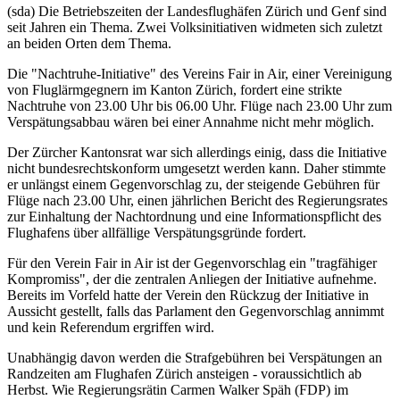
(sda) Die Betriebszeiten der Landesflughäfen Zürich und Genf sind
seit Jahren ein Thema. Zwei Volksinitiativen widmeten sich zuletzt
an beiden Orten dem Thema.
Die "Nachtruhe-Initiative" des Vereins Fair in Air, einer Vereinigung
von Fluglärmgegnern im Kanton Zürich, fordert eine strikte
Nachtruhe von 23.00 Uhr bis 06.00 Uhr. Flüge nach 23.00 Uhr zum
Verspätungsabbau wären bei einer Annahme nicht mehr möglich.
Der Zürcher Kantonsrat war sich allerdings einig, dass die Initiative
nicht bundesrechtskonform umgesetzt werden kann. Daher stimmte
er unlängst einem Gegenvorschlag zu, der steigende Gebühren für
Flüge nach 23.00 Uhr, einen jährlichen Bericht des Regierungsrates
zur Einhaltung der Nachtordnung und eine Informationspflicht des
Flughafens über allfällige Verspätungsgründe fordert.
Für den Verein Fair in Air ist der Gegenvorschlag ein "tragfähiger
Kompromiss", der die zentralen Anliegen der Initiative aufnehme.
Bereits im Vorfeld hatte der Verein den Rückzug der Initiative in
Aussicht gestellt, falls das Parlament den Gegenvorschlag annimmt
und kein Referendum ergriffen wird.
Unabhängig davon werden die Strafgebühren bei Verspätungen an
Randzeiten am Flughafen Zürich ansteigen - voraussichtlich ab
Herbst. Wie Regierungsrätin Carmen Walker Späh (FDP) im