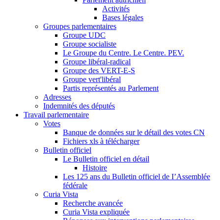
Activités
Bases légales
Groupes parlementaires
Groupe UDC
Groupe socialiste
Le Groupe du Centre. Le Centre. PEV.
Groupe libéral-radical
Groupe des VERT-E-S
Groupe vert'libéral
Partis représentés au Parlement
Adresses
Indemnités des députés
Travail parlementaire
Votes
Banque de données sur le détail des votes CN
Fichiers xls à télécharger
Bulletin officiel
Le Bulletin officiel en détail
Histoire
Les 125 ans du Bulletin officiel de I’Assemblée
fédérale
Curia Vista
Recherche avancée
Curia Vista expliquée