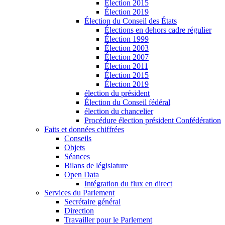
Élection 2015
Élection 2019
Élection du Conseil des États
Élections en dehors cadre régulier
Élection 1999
Élection 2003
Élection 2007
Élection 2011
Élection 2015
Élection 2019
élection du président
Élection du Conseil fédéral
élection du chancelier
Procédure élection président Confédération
Faits et données chiffrées
Conseils
Objets
Séances
Bilans de législature
Open Data
Intégration du flux en direct
Services du Parlement
Secrétaire général
Direction
Travailler pour le Parlement