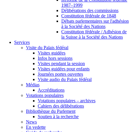
1987–1999
Délibérations des commissions
Constitution fédérale de 1848
Débats parlementaires sur l'adhésion
à la Société des Nations
Constitution fédérale / Adhésion de
la Suisse à la Société des Nations
Services
Visite du Palais fédéral
Visites guidées
Infos hors sessions
Visites pendant la session
Visites guidées pour enfants
Journées portes ouvertes
Visite audio du Palais fédéral
Médias
Accréditations
Votations populaires
Votations populaires – archives
Cahiers des délibérations
Bibliothèque du Parlement
Soutien à la recherche
News
En vedette