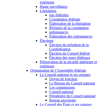
extérieure
Haute surveillance
Législation
lois fédérales
Constitution fédérale
Élaboration de la législation
Révision de la constitution
ordonnances
Élaboration des ordonnances
Élections
Élection du président de la
Confédération
Élection du Conseil fédéral
Élection des juges fédéraux
Préservation de la sécurité intérieure et
extérieure
Organisation de l’Assemblée fédérale
Le Conseil national et ses organes
Doyen de fonction
Le Bureau du Conseil national
Les commissions
Conseil national
Président/e du Conseil national
Bureau provisoire
Le Conseil des États et ses organes