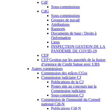
CdF
Sous-commissions
CdG
Sous-commissions
Groupes de travail
Attributions
Rapports
Documents de base / Droits à
l'information
Liens
INSPECTION GESTION DE LA
PANDÉMIE DE COVID-19
CEP
CEP Gestion par les autorités de la fusion
d’urgence de Credit Suisse avec UBS
Autres commissions
Commission des grâces CGra
Commission judiciaire CJ
Publications de la CJ
Postes mis au concours par la
Commission judiciaire
Sous-commission CJ
Commission de l'immunité du Conseil
national CdI-N
Publications CdI-N