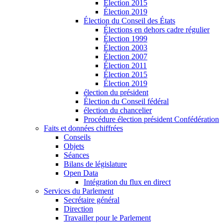
Élection 2015
Élection 2019
Élection du Conseil des États
Élections en dehors cadre régulier
Élection 1999
Élection 2003
Élection 2007
Élection 2011
Élection 2015
Élection 2019
élection du président
Élection du Conseil fédéral
élection du chancelier
Procédure élection président Confédération
Faits et données chiffrées
Conseils
Objets
Séances
Bilans de législature
Open Data
Intégration du flux en direct
Services du Parlement
Secrétaire général
Direction
Travailler pour le Parlement