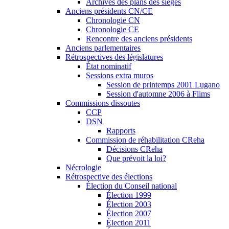
Archives des plans des sièges
Anciens présidents CN/CE
Chronologie CN
Chronologie CE
Rencontre des anciens présidents
Anciens parlementaires
Rétrospectives des législatures
État nominatif
Sessions extra muros
Session de printemps 2001 Lugano
Session d'automne 2006 à Flims
Commissions dissoutes
CCP
DSN
Rapports
Commission de réhabilitation CReha
Décisions CReha
Que prévoit la loi?
Nécrologie
Rétrospective des élections
Élection du Conseil national
Élection 1999
Élection 2003
Élection 2007
Élection 2011