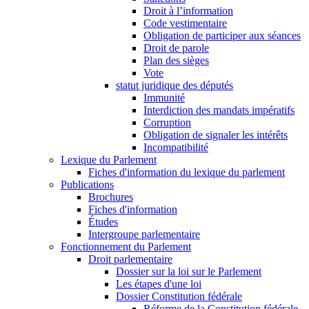
Droit à l’information
Code vestimentaire
Obligation de participer aux séances
Droit de parole
Plan des sièges
Vote
statut juridique des députés
Immunité
Interdiction des mandats impératifs
Corruption
Obligation de signaler les intérêts
Incompatibilité
Lexique du Parlement
Fiches d'information du lexique du parlement
Publications
Brochures
Fiches d'information
Études
Intergroupe parlementaire
Fonctionnement du Parlement
Droit parlementaire
Dossier sur la loi sur le Parlement
Les étapes d'une loi
Dossier Constitution fédérale
Réforme de la Constitution fédérale