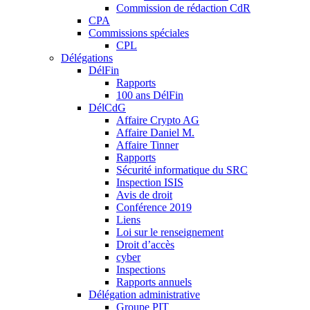
Commission de rédaction CdR
CPA
Commissions spéciales
CPL
Délégations
DélFin
Rapports
100 ans DélFin
DélCdG
Affaire Crypto AG
Affaire Daniel M.
Affaire Tinner
Rapports
Sécurité informatique du SRC
Inspection ISIS
Avis de droit
Conférence 2019
Liens
Loi sur le renseignement
Droit d’accès
cyber
Inspections
Rapports annuels
Délégation administrative
Groupe PIT