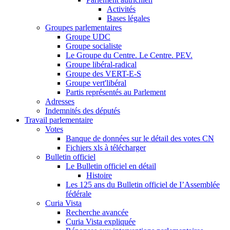
Activités
Bases légales
Groupes parlementaires
Groupe UDC
Groupe socialiste
Le Groupe du Centre. Le Centre. PEV.
Groupe libéral-radical
Groupe des VERT-E-S
Groupe vert'libéral
Partis représentés au Parlement
Adresses
Indemnités des députés
Travail parlementaire
Votes
Banque de données sur le détail des votes CN
Fichiers xls à télécharger
Bulletin officiel
Le Bulletin officiel en détail
Histoire
Les 125 ans du Bulletin officiel de I’Assemblée
fédérale
Curia Vista
Recherche avancée
Curia Vista expliquée