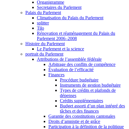
Organigramme
Secretaires du Parlement
Palais du Parlement
Climatisation du Palais du Parlement
splitter
Tilo
Rénovation et réaménagement du Palais du
Parlement 2006–2008
Histoire du Parlement
Le Parlement et la science
portrait du Parlement
Attributions de l’assemblée fédérale
Arbitrage des conflits de compétence
Évaluation de l’efficacité
Finances
Procédure budgétaire
Instruments de gestion budgétaire
Types de crédits et plafonds de
dépenses
Crédits supplémentaires
Budget assorti d’un plan intégré des
tâches et des finances
Garantie des constitutions cantonales
Droits d’amnistie et de grâce
Participation à la définition de la politique