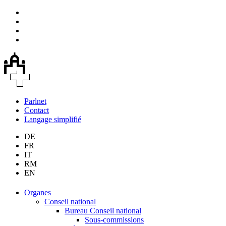
Parlnet
Contact
Langage simplifié
DE
FR
IT
RM
EN
Organes
Conseil national
Bureau Conseil national
Sous-commissions