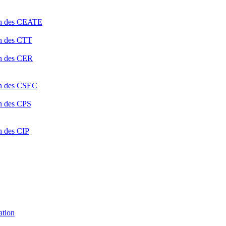
ion des CEATE
on des CTT
on des CER
ion des CSEC
on des CPS
n des CIP
ation