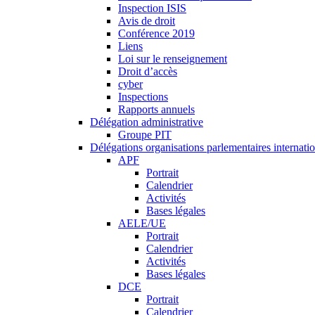
Inspection ISIS
Avis de droit
Conférence 2019
Liens
Loi sur le renseignement
Droit d’accès
cyber
Inspections
Rapports annuels
Délégation administrative
Groupe PIT
Délégations organisations parlementaires internati
APF
Portrait
Calendrier
Activités
Bases légales
AELE/UE
Portrait
Calendrier
Activités
Bases légales
DCE
Portrait
Calendrier