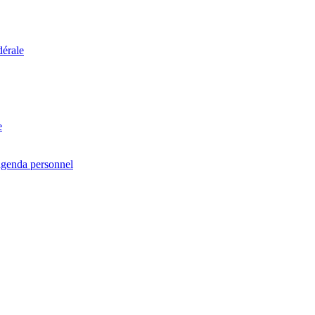
dérale
e
agenda personnel