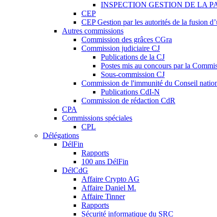
INSPECTION GESTION DE LA P
CEP
CEP Gestion par les autorités de la fusion 
Autres commissions
Commission des grâces CGra
Commission judiciaire CJ
Publications de la CJ
Postes mis au concours par la Commiss
Sous-commission CJ
Commission de l'immunité du Conseil natio
Publications CdI-N
Commission de rédaction CdR
CPA
Commissions spéciales
CPL
Délégations
DélFin
Rapports
100 ans DélFin
DélCdG
Affaire Crypto AG
Affaire Daniel M.
Affaire Tinner
Rapports
Sécurité informatique du SRC