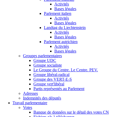
Activités
Bases légales
Parlement italien
Activités
Bases légales
Landtag du Liechtenstein
Activités
Bases légales
Parlement autrichien
Activités
Bases légales
Groupes parlementaires
Groupe UDC
Groupe socialiste
Le Groupe du Centre. Le Centre. PEV.
Groupe libéral-radical
Groupe des VERT-E-S
Groupe vert'libéral
Partis représentés au Parlement
Adresses
Indemnités des députés
Travail parlementaire
Votes
Banque de données sur le détail des votes CN
Fichiers xls à télécharger