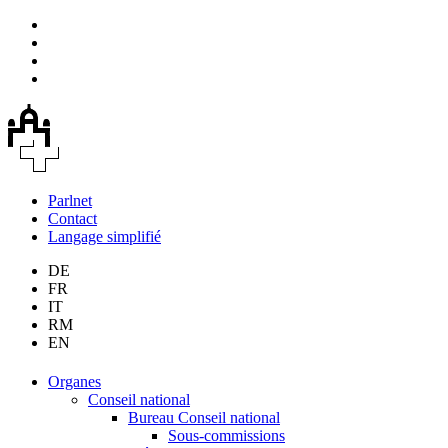
Parlnet
Contact
Langage simplifié
DE
FR
IT
RM
EN
Organes
Conseil national
Bureau Conseil national
Sous-commissions