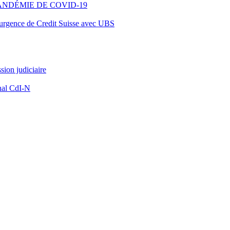
ANDÉMIE DE COVID-19
d’urgence de Credit Suisse avec UBS
ion judiciaire
nal CdI-N