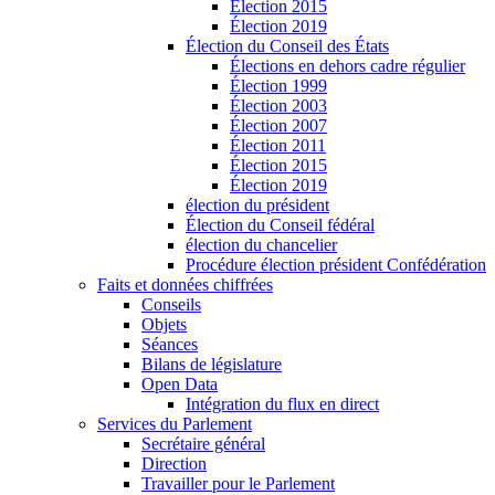
Élection 2015
Élection 2019
Élection du Conseil des États
Élections en dehors cadre régulier
Élection 1999
Élection 2003
Élection 2007
Élection 2011
Élection 2015
Élection 2019
élection du président
Élection du Conseil fédéral
élection du chancelier
Procédure élection président Confédération
Faits et données chiffrées
Conseils
Objets
Séances
Bilans de législature
Open Data
Intégration du flux en direct
Services du Parlement
Secrétaire général
Direction
Travailler pour le Parlement