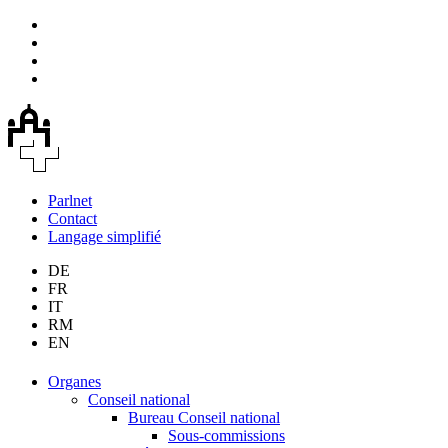
Parlnet
Contact
Langage simplifié
DE
FR
IT
RM
EN
Organes
Conseil national
Bureau Conseil national
Sous-commissions