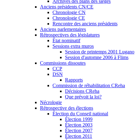
Archives des plans des sièges
Anciens présidents CN/CE
Chronologie CN
Chronologie CE
Rencontre des anciens présidents
Anciens parlementaires
Rétrospectives des législatures
État nominatif
Sessions extra muros
Session de printemps 2001 Lugano
Session d'automne 2006 à Flims
Commissions dissoutes
CCP
DSN
Rapports
Commission de réhabilitation CReha
Décisions CReha
Que prévoit la loi?
Nécrologie
Rétrospective des élections
Élection du Conseil national
Élection 1999
Élection 2003
Élection 2007
Élection 2011