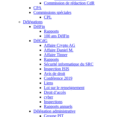
Commission de rédaction CdR
CPA
Commissions spéciales
CPL
Délégations
DélFin
Rapports
100 ans DélFin
DélCdG
Affaire Crypto AG
Affaire Daniel M.
Affaire Tinner
Rapports
Sécurité informatique du SRC
Inspection ISIS
Avis de droit
Conférence 2019
Liens
Loi sur le renseignement
Droit d’accès
cyber
Inspections
Rapports annuels
Délégation administrative
Groupe PIT