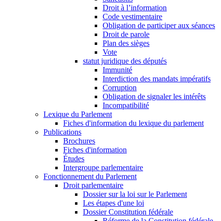
Droit à l’information
Code vestimentaire
Obligation de participer aux séances
Droit de parole
Plan des sièges
Vote
statut juridique des députés
Immunité
Interdiction des mandats impératifs
Corruption
Obligation de signaler les intérêts
Incompatibilité
Lexique du Parlement
Fiches d'information du lexique du parlement
Publications
Brochures
Fiches d'information
Études
Intergroupe parlementaire
Fonctionnement du Parlement
Droit parlementaire
Dossier sur la loi sur le Parlement
Les étapes d'une loi
Dossier Constitution fédérale
Réforme de la Constitution fédérale