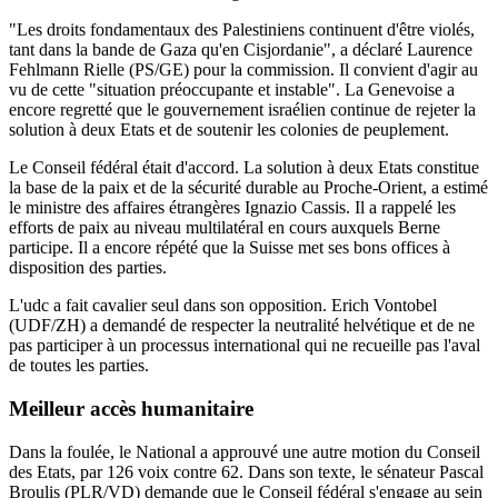
"Les droits fondamentaux des Palestiniens continuent d'être violés,
tant dans la bande de Gaza qu'en Cisjordanie", a déclaré Laurence
Fehlmann Rielle (PS/GE) pour la commission. Il convient d'agir au
vu de cette "situation préoccupante et instable". La Genevoise a
encore regretté que le gouvernement israélien continue de rejeter la
solution à deux Etats et de soutenir les colonies de peuplement.
Le Conseil fédéral était d'accord. La solution à deux Etats constitue
la base de la paix et de la sécurité durable au Proche-Orient, a estimé
le ministre des affaires étrangères Ignazio Cassis. Il a rappelé les
efforts de paix au niveau multilatéral en cours auxquels Berne
participe. Il a encore répété que la Suisse met ses bons offices à
disposition des parties.
L'udc a fait cavalier seul dans son opposition. Erich Vontobel
(UDF/ZH) a demandé de respecter la neutralité helvétique et de ne
pas participer à un processus international qui ne recueille pas l'aval
de toutes les parties.
Meilleur accès humanitaire
Dans la foulée, le National a approuvé une autre motion du Conseil
des Etats, par 126 voix contre 62. Dans son texte, le sénateur Pascal
Broulis (PLR/VD) demande que le Conseil fédéral s'engage au sein