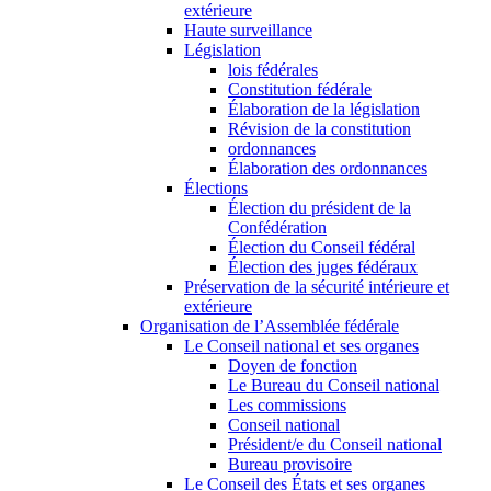
extérieure
Haute surveillance
Législation
lois fédérales
Constitution fédérale
Élaboration de la législation
Révision de la constitution
ordonnances
Élaboration des ordonnances
Élections
Élection du président de la
Confédération
Élection du Conseil fédéral
Élection des juges fédéraux
Préservation de la sécurité intérieure et
extérieure
Organisation de l’Assemblée fédérale
Le Conseil national et ses organes
Doyen de fonction
Le Bureau du Conseil national
Les commissions
Conseil national
Président/e du Conseil national
Bureau provisoire
Le Conseil des États et ses organes