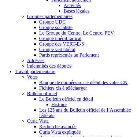
Activités
Bases légales
Groupes parlementaires
Groupe UDC
Groupe socialiste
Le Groupe du Centre. Le Centre. PEV.
Groupe libéral-radical
Groupe des VERT-E-S
Groupe vert'libéral
Partis représentés au Parlement
Adresses
Indemnités des députés
Travail parlementaire
Votes
Banque de données sur le détail des votes CN
Fichiers xls à télécharger
Bulletin officiel
Le Bulletin officiel en détail
Histoire
Les 125 ans du Bulletin officiel de I’Assemblée
fédérale
Curia Vista
Recherche avancée
Curia Vista expliquée