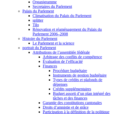
Organigramme
Secretaires du Parlement
Palais du Parlement
Climatisation du Palais du Parlement
splitter
Tilo
Rénovation et réaménagement du Palais du
Parlement 2006–2008
Histoire du Parlement
Le Parlement et la science
portrait du Parlement
Attributions de l’assemblée fédérale
Arbitrage des conflits de compétence
Évaluation de l’efficacité
Finances
Procédure budgétaire
Instruments de gestion budgétaire
Types de crédits et plafonds de
dépenses
Crédits supplémentaires
Budget assorti d’un plan intégré des
tâches et des finances
Garantie des constitutions cantonales
Droits d’amnistie et de grâce
Participation à la définition de la politique