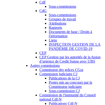
CdF
Sous-commissions
CdG
Sous-commissions
Groupes de travail
Attributions
Rapports
Documents de base / Droits à
l'information
Liens
INSPECTION GESTION DE LA
PANDÉMIE DE COVID-19
CEP
CEP Gestion par les autorités de la fusion
d’urgence de Credit Suisse avec UBS
Autres commissions
Commission des grâces CGra
Commission judiciaire CJ
Publications de la CJ
Postes mis au concours par la
Commission judiciaire
Sous-commission CJ
Commission de l'immunité du Conseil
national CdI-N
Publications CdI-N