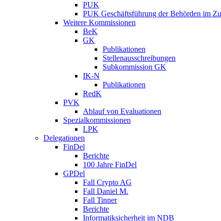
PUK
PUK Geschäftsführung der Behörden im Zus
Weitere Kommissionen
BeK
GK
Publikationen
Stellenausschreibungen
Subkommission GK
IK-N
Publikationen
RedK
PVK
Ablauf von Evaluationen
Spezialkommissionen
LPK
Delegationen
FinDel
Berichte
100 Jahre FinDel
GPDel
Fall Crypto AG
Fall Daniel M.
Fall Tinner
Berichte
Informatiksicherheit ­im NDB