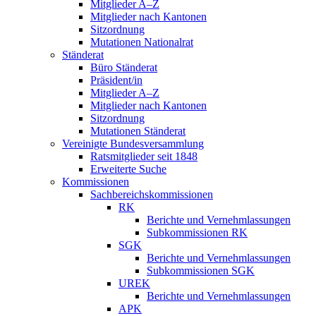
Mitglieder A–Z
Mitglieder nach Kantonen
Sitzordnung
Mutationen Nationalrat
Ständerat
Büro Ständerat
Präsident/in
Mitglieder A–Z
Mitglieder nach Kantonen
Sitzordnung
Mutationen Ständerat
Vereinigte Bundesversammlung
Ratsmitglieder seit 1848
Erweiterte Suche
Kommissionen
Sachbereichskommissionen
RK
Berichte und Vernehmlassungen
Subkommissionen RK
SGK
Berichte und Vernehmlassungen
Subkommissionen SGK
UREK
Berichte und Vernehmlassungen
APK