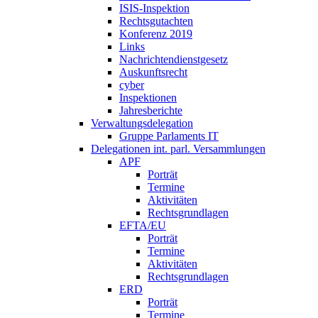
ISIS-Inspektion
Rechtsgutachten
Konferenz 2019
Links
Nachrichtendienstgesetz
Auskunftsrecht
cyber
Inspektionen
Jahresberichte
Verwaltungsdelegation
Gruppe Parlaments IT
Delegationen int. parl. Versammlungen
APF
Porträt
Termine
Aktivitäten
Rechtsgrundlagen
EFTA/EU
Porträt
Termine
Aktivitäten
Rechtsgrundlagen
ERD
Porträt
Termine