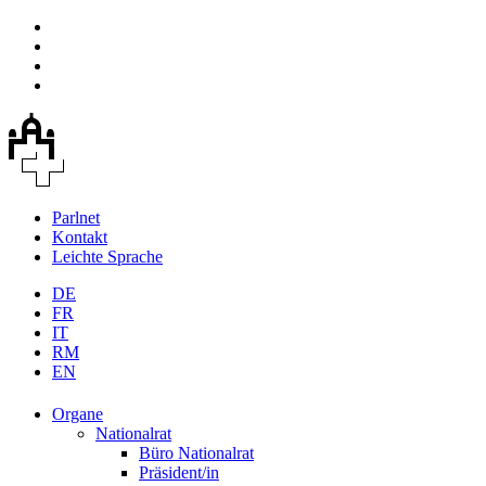
Parlnet
Kontakt
Leichte Sprache
DE
FR
IT
RM
EN
Organe
Nationalrat
Büro Nationalrat
Präsident/in