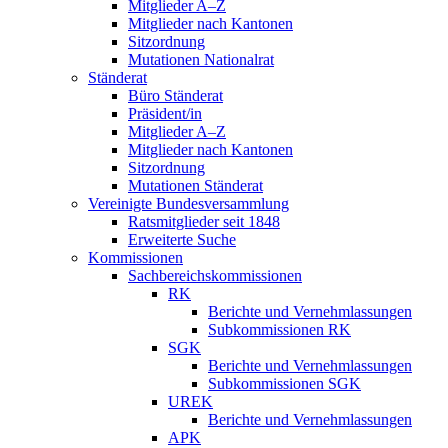
Mitglieder A–Z
Mitglieder nach Kantonen
Sitzordnung
Mutationen Nationalrat
Ständerat
Büro Ständerat
Präsident/in
Mitglieder A–Z
Mitglieder nach Kantonen
Sitzordnung
Mutationen Ständerat
Vereinigte Bundesversammlung
Ratsmitglieder seit 1848
Erweiterte Suche
Kommissionen
Sachbereichskommissionen
RK
Berichte und Vernehmlassungen
Subkommissionen RK
SGK
Berichte und Vernehmlassungen
Subkommissionen SGK
UREK
Berichte und Vernehmlassungen
APK