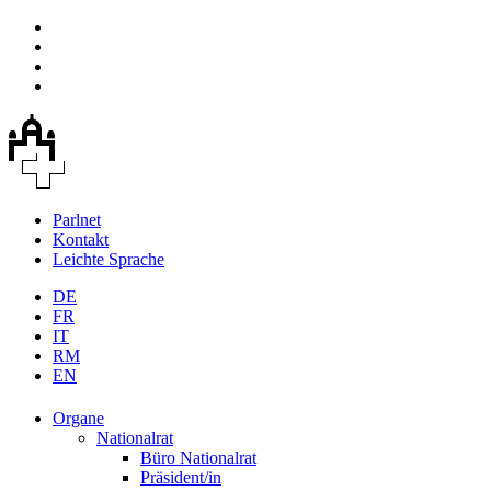
Parlnet
Kontakt
Leichte Sprache
DE
FR
IT
RM
EN
Organe
Nationalrat
Büro Nationalrat
Präsident/in