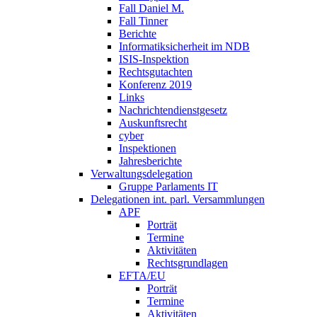
Fall Daniel M.
Fall Tinner
Berichte
Informatiksicherheit ­im NDB
ISIS-Inspektion
Rechtsgutachten
Konferenz 2019
Links
Nachrichtendienstgesetz
Auskunftsrecht
cyber
Inspektionen
Jahresberichte
Verwaltungsdelegation
Gruppe Parlaments IT
Delegationen int. parl. Versammlungen
APF
Porträt
Termine
Aktivitäten
Rechtsgrundlagen
EFTA/EU
Porträt
Termine
Aktivitäten