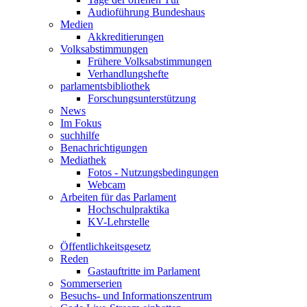
Audioführung Bundeshaus
Medien
Akkreditierungen
Volksabstimmungen
Frühere Volksabstimmungen
Verhandlungshefte
parlamentsbibliothek
Forschungsunterstützung
News
Im Fokus
suchhilfe
Benachrichtigungen
Mediathek
Fotos - Nutzungsbedingungen
Webcam
Arbeiten für das Parlament
Hochschulpraktika
KV-Lehrstelle
Öffentlichkeitsgesetz
Reden
Gastauftritte im Parlament
Sommerserien
Besuchs- und Informationszentrum