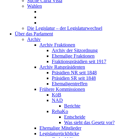
Suche Curia Vista
Wahlen
Die Legislatur – der Legislaturwechsel
Über das Parlament
Archiv
Archiv Fraktionen
Archiv der Sitzordnung
Ehemalige Fraktionen
Fraktionspräsidien seit 1917
Archiv Ratspräsidenten
Präsidien NR seit 1848
Präsidien SR seit 1848
Ehemaligentreffen
Frühere Kommissionen
KöB
NAD
Berichte
RehaKo
Entscheide
Was sieht das Gesetz vor?
Ehemalige Mitglieder
Legislaturrückblicke