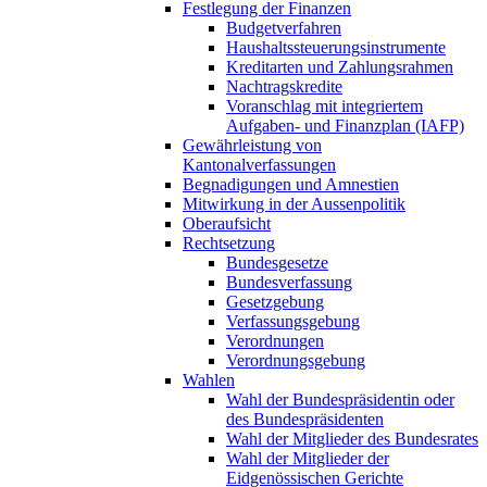
Festlegung der Finanzen
Budgetverfahren
Haushaltssteuerungsinstrumente
Kreditarten und Zahlungsrahmen
Nachtragskredite
Voranschlag mit integriertem
Aufgaben- und Finanzplan (IAFP)
Gewährleistung von
Kantonalverfassungen
Begnadigungen und Amnestien
Mitwirkung in der Aussenpolitik
Oberaufsicht
Rechtsetzung
Bundesgesetze
Bundesverfassung
Gesetzgebung
Verfassungsgebung
Verordnungen
Verordnungsgebung
Wahlen
Wahl der Bundespräsidentin oder
des Bundespräsidenten
Wahl der Mitglieder des Bundesrates
Wahl der Mitglieder der
Eidgenössischen Gerichte