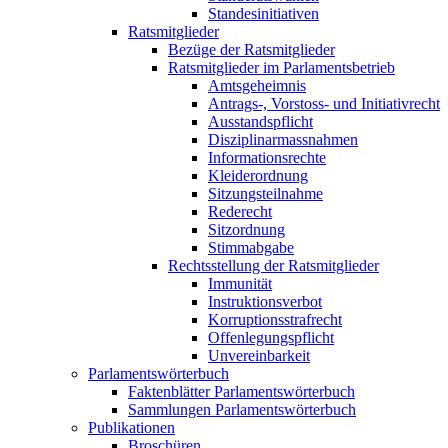
Standesinitiativen
Ratsmitglieder
Bezüge der Ratsmitglieder
Ratsmitglieder im Parlamentsbetrieb
Amtsgeheimnis
Antrags-, Vorstoss- und Initiativrecht
Ausstandspflicht
Disziplinarmassnahmen
Informationsrechte
Kleiderordnung
Sitzungsteilnahme
Rederecht
Sitzordnung
Stimmabgabe
Rechtsstellung der Ratsmitglieder
Immunität
Instruktionsverbot
Korruptionsstrafrecht
Offenlegungspflicht
Unvereinbarkeit
Parlamentswörterbuch
Faktenblätter Parlamentswörterbuch
Sammlungen Parlamentswörterbuch
Publikationen
Broschüren