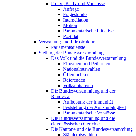
Pa. Iv., Kt. Iv und Vorstösse
Anfrage
Fragestunde
Interpellation
Motion
Parlamentarische Initiative
Postulat
Verwaltung und Infrastruktur
Parlamentsdienste
Stellung der Bundesversammlung
Das Volk und die Bundesversammlung
Eingaben und Petitionen
Nationalratswahlen
Öffentlichkeit
Referenden
Volksinitiativen
Die Bundesversammlung und der
Bundesrat
Aufhebung der Immunität
Feststellung der Amtsunfähigkeit
Parlamentarische Vorstösse
Die Bundesversammlung und die
eidgenössischen Gerichte
Die Kantone und die Bundesversammlung
Ständeratswahlen