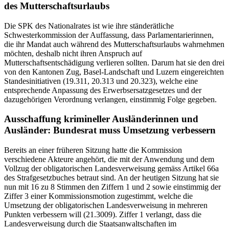
des Mutterschaftsurlaubs
Die SPK des Nationalrates ist wie ihre ständerätliche
Schwesterkommission der Auffassung, dass Parlamentarierinnen,
die ihr Mandat auch während des Mutterschaftsurlaubs wahrnehmen
möchten, deshalb nicht ihren Anspruch auf
Mutterschaftsentschädigung verlieren sollten. Darum hat sie den drei
von den Kantonen Zug, Basel-Landschaft und Luzern eingereichten
Standesinitiativen (19.311, 20.313 und 20.323), welche eine
entsprechende Anpassung des Erwerbsersatzgesetzes und der
dazugehörigen Verordnung verlangen, einstimmig Folge gegeben.
Ausschaffung krimineller Ausländerinnen und
Ausländer: Bundesrat muss Umsetzung verbessern
Bereits an einer früheren Sitzung hatte die Kommission
verschiedene Akteure angehört, die mit der Anwendung und dem
Vollzug der obligatorischen Landesverweisung gemäss Artikel 66a
des Strafgesetzbuches betraut sind. An der heutigen Sitzung hat sie
nun mit 16 zu 8 Stimmen den Ziffern 1 und 2 sowie einstimmig der
Ziffer 3 einer Kommissionsmotion zugestimmt, welche die
Umsetzung der obligatorischen Landesverweisung in mehreren
Punkten verbessern will (21.3009). Ziffer 1 verlangt, dass die
Landesverweisung durch die Staatsanwaltschaften im