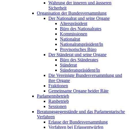
Wahrung der inneren und äusseren
Sicherheit
Organisation der Bundesversammlung
Der Nationalrat und seine Organe
Alterspräsident
Büro des Nationalrates
Kommissionen
Nationalrat
Nationalratspräsident/In
Provisorisches Büro
Der Ständerat und seine Organe
Büro des Ständerates
Ständerat
Ständeratspräsident/In
Die Vereinigte Bundesversammlung und
ihre Organe
Fraktionen
Gemeinsame Organe beider Räte
Parlamentsbetrieb
Ratsbetrieb
Sessionen
Beratungsgegenstände und das Parlamentarische
Verfahren
Erlasse der Bundesversammlung
Verfahren bei Erlassentwürfen