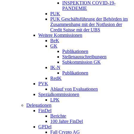
INSPEKTION COVID-19-
PANDEMIE
PUK
PUK Geschäftsführung der Behörden im
Zusammenhang mit der Notfusion der
Credit Suisse mit der UBS
Weitere Kommissionen
BeK
GK
Publikationen
Stellenausschreibungen
Subkommission GK
IK-N
Publikationen
RedK
PVK
Ablauf von Evaluationen
Spezialkommissionen
LPK
Delegationen
FinDel
Berichte
100 Jahre FinDel
GPDel
Fall Crypto AG