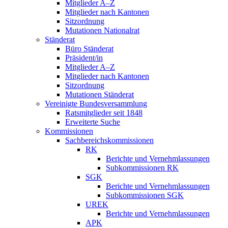
Mitglieder A–Z
Mitglieder nach Kantonen
Sitzordnung
Mutationen Nationalrat
Ständerat
Büro Ständerat
Präsident/in
Mitglieder A–Z
Mitglieder nach Kantonen
Sitzordnung
Mutationen Ständerat
Vereinigte Bundesversammlung
Ratsmitglieder seit 1848
Erweiterte Suche
Kommissionen
Sachbereichskommissionen
RK
Berichte und Vernehmlassungen
Subkommissionen RK
SGK
Berichte und Vernehmlassungen
Subkommissionen SGK
UREK
Berichte und Vernehmlassungen
APK