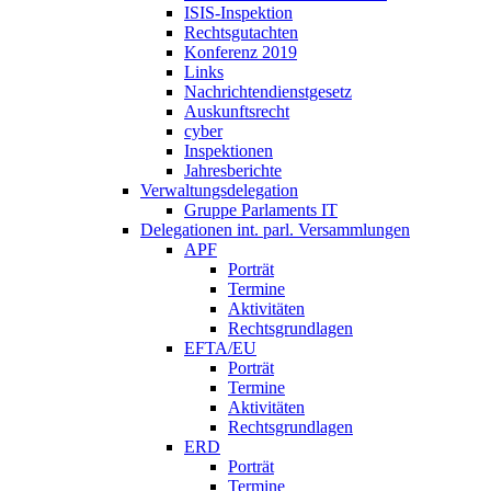
ISIS-Inspektion
Rechtsgutachten
Konferenz 2019
Links
Nachrichtendienstgesetz
Auskunftsrecht
cyber
Inspektionen
Jahresberichte
Verwaltungsdelegation
Gruppe Parlaments IT
Delegationen int. parl. Versammlungen
APF
Porträt
Termine
Aktivitäten
Rechtsgrundlagen
EFTA/EU
Porträt
Termine
Aktivitäten
Rechtsgrundlagen
ERD
Porträt
Termine