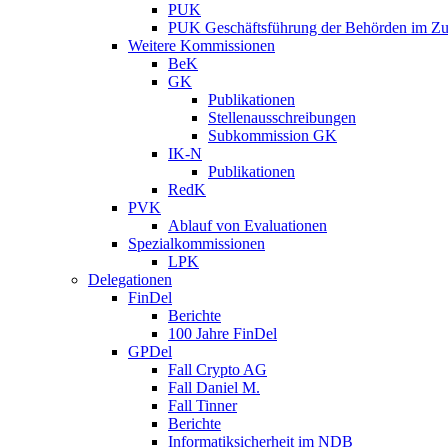
PUK
PUK Geschäftsführung der Behörden im Zus
Weitere Kommissionen
BeK
GK
Publikationen
Stellenausschreibungen
Subkommission GK
IK-N
Publikationen
RedK
PVK
Ablauf von Evaluationen
Spezialkommissionen
LPK
Delegationen
FinDel
Berichte
100 Jahre FinDel
GPDel
Fall Crypto AG
Fall Daniel M.
Fall Tinner
Berichte
Informatiksicherheit ­im NDB