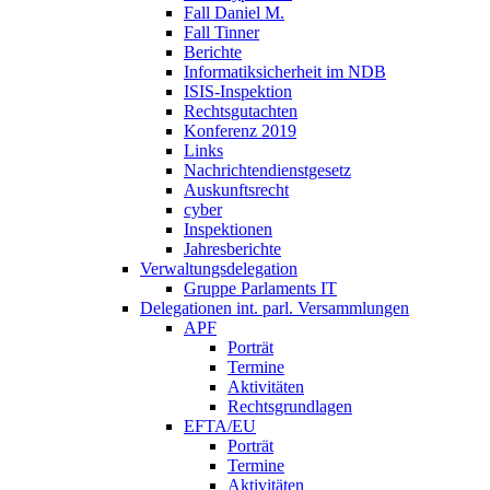
Fall Daniel M.
Fall Tinner
Berichte
Informatiksicherheit ­im NDB
ISIS-Inspektion
Rechtsgutachten
Konferenz 2019
Links
Nachrichtendienstgesetz
Auskunftsrecht
cyber
Inspektionen
Jahresberichte
Verwaltungsdelegation
Gruppe Parlaments IT
Delegationen int. parl. Versammlungen
APF
Porträt
Termine
Aktivitäten
Rechtsgrundlagen
EFTA/EU
Porträt
Termine
Aktivitäten