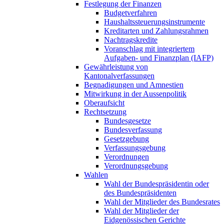
Festlegung der Finanzen
Budgetverfahren
Haushaltssteuerungsinstrumente
Kreditarten und Zahlungsrahmen
Nachtragskredite
Voranschlag mit integriertem
Aufgaben- und Finanzplan (IAFP)
Gewährleistung von
Kantonalverfassungen
Begnadigungen und Amnestien
Mitwirkung in der Aussenpolitik
Oberaufsicht
Rechtsetzung
Bundesgesetze
Bundesverfassung
Gesetzgebung
Verfassungsgebung
Verordnungen
Verordnungsgebung
Wahlen
Wahl der Bundespräsidentin oder
des Bundespräsidenten
Wahl der Mitglieder des Bundesrates
Wahl der Mitglieder der
Eidgenössischen Gerichte