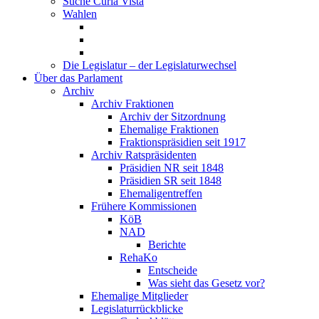
Suche Curia Vista
Wahlen
Die Legislatur – der Legislaturwechsel
Über das Parlament
Archiv
Archiv Fraktionen
Archiv der Sitzordnung
Ehemalige Fraktionen
Fraktionspräsidien seit 1917
Archiv Ratspräsidenten
Präsidien NR seit 1848
Präsidien SR seit 1848
Ehemaligentreffen
Frühere Kommissionen
KöB
NAD
Berichte
RehaKo
Entscheide
Was sieht das Gesetz vor?
Ehemalige Mitglieder
Legislaturrückblicke