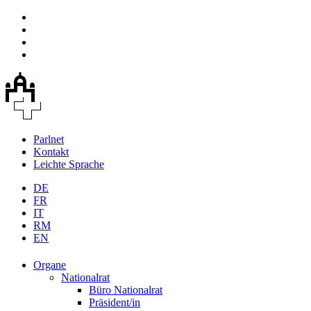
Parlnet
Kontakt
Leichte Sprache
DE
FR
IT
RM
EN
Organe
Nationalrat
Büro Nationalrat
Präsident/in