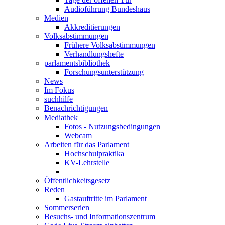
Audioführung Bundeshaus
Medien
Akkreditierungen
Volksabstimmungen
Frühere Volksabstimmungen
Verhandlungshefte
parlamentsbibliothek
Forschungsunterstützung
News
Im Fokus
suchhilfe
Benachrichtigungen
Mediathek
Fotos - Nutzungsbedingungen
Webcam
Arbeiten für das Parlament
Hochschulpraktika
KV-Lehrstelle
Öffentlichkeitsgesetz
Reden
Gastauftritte im Parlament
Sommerserien
Besuchs- und Informationszentrum