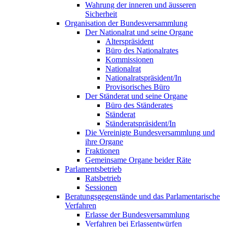
Wahrung der inneren und äusseren
Sicherheit
Organisation der Bundesversammlung
Der Nationalrat und seine Organe
Alterspräsident
Büro des Nationalrates
Kommissionen
Nationalrat
Nationalratspräsident/In
Provisorisches Büro
Der Ständerat und seine Organe
Büro des Ständerates
Ständerat
Ständeratspräsident/In
Die Vereinigte Bundesversammlung und
ihre Organe
Fraktionen
Gemeinsame Organe beider Räte
Parlamentsbetrieb
Ratsbetrieb
Sessionen
Beratungsgegenstände und das Parlamentarische
Verfahren
Erlasse der Bundesversammlung
Verfahren bei Erlassentwürfen