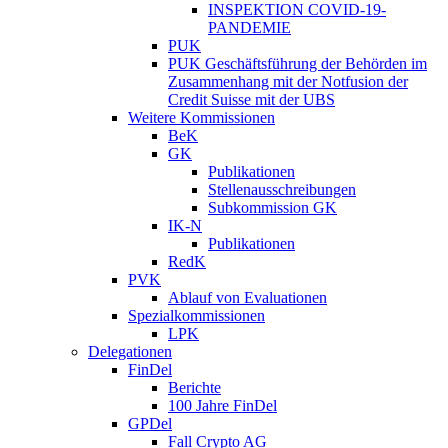
INSPEKTION COVID-19-
PANDEMIE
PUK
PUK Geschäftsführung der Behörden im
Zusammenhang mit der Notfusion der
Credit Suisse mit der UBS
Weitere Kommissionen
BeK
GK
Publikationen
Stellenausschreibungen
Subkommission GK
IK-N
Publikationen
RedK
PVK
Ablauf von Evaluationen
Spezialkommissionen
LPK
Delegationen
FinDel
Berichte
100 Jahre FinDel
GPDel
Fall Crypto AG