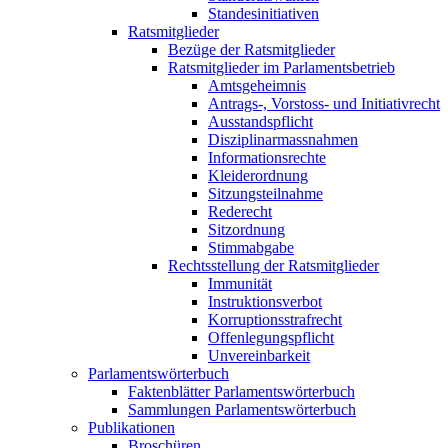
Standesinitiativen
Ratsmitglieder
Bezüge der Ratsmitglieder
Ratsmitglieder im Parlamentsbetrieb
Amtsgeheimnis
Antrags-, Vorstoss- und Initiativrecht
Ausstandspflicht
Disziplinarmassnahmen
Informationsrechte
Kleiderordnung
Sitzungsteilnahme
Rederecht
Sitzordnung
Stimmabgabe
Rechtsstellung der Ratsmitglieder
Immunität
Instruktionsverbot
Korruptionsstrafrecht
Offenlegungspflicht
Unvereinbarkeit
Parlamentswörterbuch
Faktenblätter Parlamentswörterbuch
Sammlungen Parlamentswörterbuch
Publikationen
Broschüren