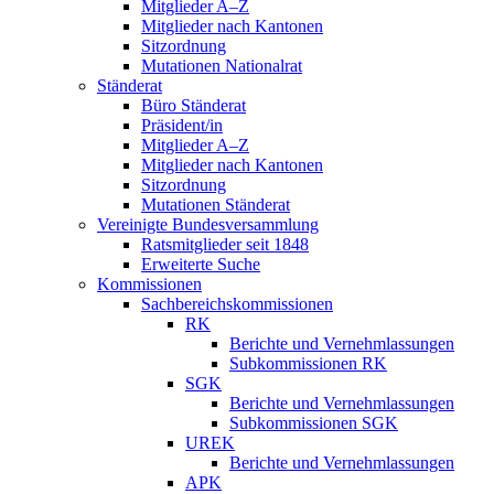
Mitglieder A–Z
Mitglieder nach Kantonen
Sitzordnung
Mutationen Nationalrat
Ständerat
Büro Ständerat
Präsident/in
Mitglieder A–Z
Mitglieder nach Kantonen
Sitzordnung
Mutationen Ständerat
Vereinigte Bundesversammlung
Ratsmitglieder seit 1848
Erweiterte Suche
Kommissionen
Sachbereichskommissionen
RK
Berichte und Vernehmlassungen
Subkommissionen RK
SGK
Berichte und Vernehmlassungen
Subkommissionen SGK
UREK
Berichte und Vernehmlassungen
APK