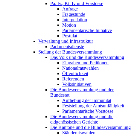
Pa. Iv., Kt. Iv und Vorstösse
Anfrage
Fragestunde
Interpellation
Motion
Parlamentarische Initiative
Postulat
Verwaltung und Infrastruktur
Parlamentsdienste
Stellung der Bundesversammlung
Das Volk und die Bundesversammlung
Eingaben und Petitionen
Nationalratswahlen
Öffentlichkeit
Referenden
Volksinitiativen
Die Bundesversammlung und der
Bundesrat
Aufhebung der Immunität
Feststellung der Amtsunfähigkeit
Parlamentarische Vorstösse
Die Bundesversammlung und die
eidgenössischen Gerichte
Die Kantone und die Bundesversammlung
Ständeratswahlen