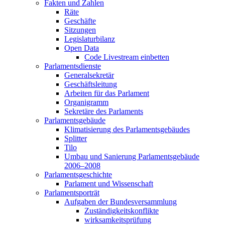
Fakten und Zahlen
Räte
Geschäfte
Sitzungen
Legislaturbilanz
Open Data
Code Livestream einbetten
Parlamentsdienste
Generalsekretär
Geschäftsleitung
Arbeiten für das Parlament
Organigramm
Sekretäre des Parlaments
Parlamentsgebäude
Klimatisierung des Parlamentsgebäudes
Splitter
Tilo
Umbau und Sanierung Parlamentsgebäude
2006–2008
Parlamentsgeschichte
Parlament und Wissenschaft
Parlamentsporträt
Aufgaben der Bundesversammlung
Zuständigkeitskonflikte
wirksamkeitsprüfung