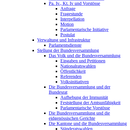
Pa. Iv., Kt. Iv und Vorstösse
Anfrage
Fragestunde
Interpellation
Motion
Parlamentarische Initiative
Postulat
Verwaltung und Infrastruktur
Parlamentsdienste
Stellung der Bundesversammlung
Das Volk und die Bundesversammlung
Eingaben und Petitionen
Nationalratswahlen
Öffentlichkeit
Referenden
Volksinitiativen
Die Bundesversammlung und der
Bundesrat
Aufhebung der Immunität
Feststellung der Amtsunfähigkeit
Parlamentarische Vorstösse
Die Bundesversammlung und die
eidgenössischen Gerichte
Die Kantone und die Bundesversammlung
Ständeratswahlen