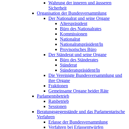
Wahrung der inneren und äusseren
Sicherheit
Organisation der Bundesversammlung
Der Nationalrat und seine Organe
Alterspräsident
Büro des Nationalrates
Kommissionen
Nationalrat
Nationalratspräsident/In
Provisorisches Büro
Der Ständerat und seine Organe
Büro des Ständerates
Ständerat
Ständeratspräsident/In
Die Vereinigte Bundesversammlung und
ihre Organe
Fraktionen
Gemeinsame Organe beider Räte
Parlamentsbetrieb
Ratsbetrieb
Sessionen
Beratungsgegenstände und das Parlamentarische
Verfahren
Erlasse der Bundesversammlung
Verfahren bei Erlassentwürfen