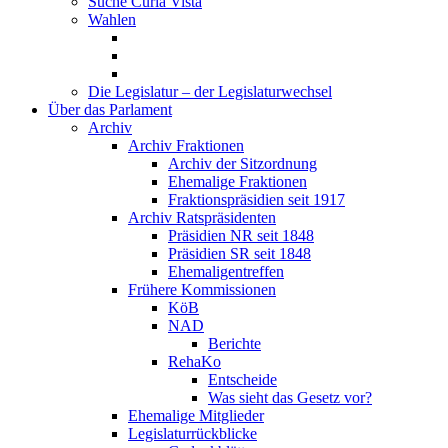
Suche Curia Vista
Wahlen
Die Legislatur – der Legislaturwechsel
Über das Parlament
Archiv
Archiv Fraktionen
Archiv der Sitzordnung
Ehemalige Fraktionen
Fraktionspräsidien seit 1917
Archiv Ratspräsidenten
Präsidien NR seit 1848
Präsidien SR seit 1848
Ehemaligentreffen
Frühere Kommissionen
KöB
NAD
Berichte
RehaKo
Entscheide
Was sieht das Gesetz vor?
Ehemalige Mitglieder
Legislaturrückblicke