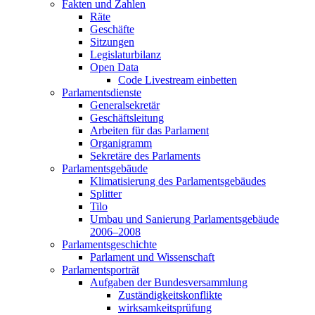
Fakten und Zahlen
Räte
Geschäfte
Sitzungen
Legislaturbilanz
Open Data
Code Livestream einbetten
Parlamentsdienste
Generalsekretär
Geschäftsleitung
Arbeiten für das Parlament
Organigramm
Sekretäre des Parlaments
Parlamentsgebäude
Klimatisierung des Parlamentsgebäudes
Splitter
Tilo
Umbau und Sanierung Parlamentsgebäude
2006–2008
Parlamentsgeschichte
Parlament und Wissenschaft
Parlamentsporträt
Aufgaben der Bundesversammlung
Zuständigkeitskonflikte
wirksamkeitsprüfung