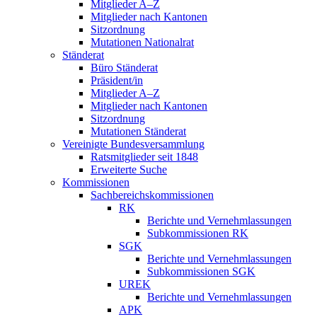
Mitglieder A–Z
Mitglieder nach Kantonen
Sitzordnung
Mutationen Nationalrat
Ständerat
Büro Ständerat
Präsident/in
Mitglieder A–Z
Mitglieder nach Kantonen
Sitzordnung
Mutationen Ständerat
Vereinigte Bundesversammlung
Ratsmitglieder seit 1848
Erweiterte Suche
Kommissionen
Sachbereichskommissionen
RK
Berichte und Vernehmlassungen
Subkommissionen RK
SGK
Berichte und Vernehmlassungen
Subkommissionen SGK
UREK
Berichte und Vernehmlassungen
APK