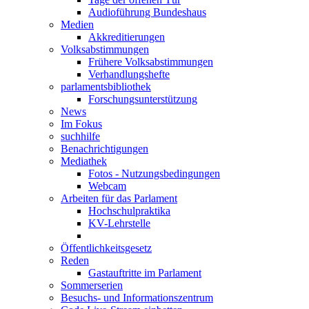
Audioführung Bundeshaus
Medien
Akkreditierungen
Volksabstimmungen
Frühere Volksabstimmungen
Verhandlungshefte
parlamentsbibliothek
Forschungsunterstützung
News
Im Fokus
suchhilfe
Benachrichtigungen
Mediathek
Fotos - Nutzungsbedingungen
Webcam
Arbeiten für das Parlament
Hochschulpraktika
KV-Lehrstelle
Öffentlichkeitsgesetz
Reden
Gastauftritte im Parlament
Sommerserien
Besuchs- und Informationszentrum