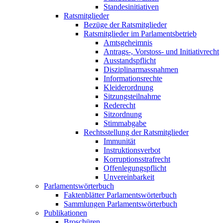
Standesinitiativen
Ratsmitglieder
Bezüge der Ratsmitglieder
Ratsmitglieder im Parlamentsbetrieb
Amtsgeheimnis
Antrags-, Vorstoss- und Initiativrecht
Ausstandspflicht
Disziplinarmassnahmen
Informationsrechte
Kleiderordnung
Sitzungsteilnahme
Rederecht
Sitzordnung
Stimmabgabe
Rechtsstellung der Ratsmitglieder
Immunität
Instruktionsverbot
Korruptionsstrafrecht
Offenlegungspflicht
Unvereinbarkeit
Parlamentswörterbuch
Faktenblätter Parlamentswörterbuch
Sammlungen Parlamentswörterbuch
Publikationen
Broschüren