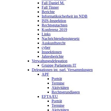
Fall Daniel M.
Fall Tinner
Berichte
Informatiksicherheit ­im NDB
ISIS-Inspektion
Rechtsgutachten
Konferenz 2019
Links
Nachrichtendienstgesetz
Auskunftsrecht
cyber
Inspektionen
Jahresberichte
Verwaltungsdelegation
Gruppe Parlaments IT
Delegationen int. parl. Versammlungen
APF
Porträt
Termine
Aktivitäten
Rechtsgrundlagen
EFTA/EU
Porträt
Termine
Aktivitäten