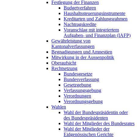
Festlegung der Finanzen
Budgetverfahren
Haushaltssteuerungsinstrumente
Kreditarten und Zahlungsrahmen
Nachtragskredite
Voranschlag mit integriertem
Aufgaben- und Finanzplan (IAFP)
Gewährleistung von
Kantonalverfassungen
Begnadigungen und Amnestien
Mitwirkung in der Aussenpolitik
Oberaufsicht
Rechtsetzung
Bundesgesetze
Bundesverfassung
Gesetzgebung
Verfassungsgebung
Verordnungen
Verordnungsgebung
Wahlen
Wahl der Bundespräsidentin oder
des Bundespräsidenten
Wahl der Mitglieder des Bundesrates
Wahl der Mitglieder der
Eidgenössischen Gerichte