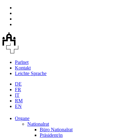
Parlnet
Kontakt
Leichte Sprache
DE
FR
IT
RM
EN
Organe
Nationalrat
Büro Nationalrat
Präsident/in