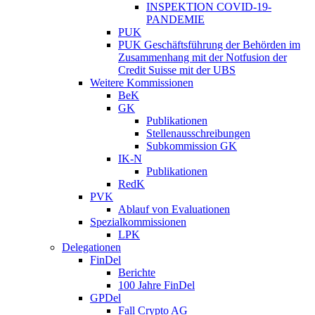
INSPEKTION COVID-19-
PANDEMIE
PUK
PUK Geschäftsführung der Behörden im
Zusammenhang mit der Notfusion der
Credit Suisse mit der UBS
Weitere Kommissionen
BeK
GK
Publikationen
Stellenausschreibungen
Subkommission GK
IK-N
Publikationen
RedK
PVK
Ablauf von Evaluationen
Spezialkommissionen
LPK
Delegationen
FinDel
Berichte
100 Jahre FinDel
GPDel
Fall Crypto AG