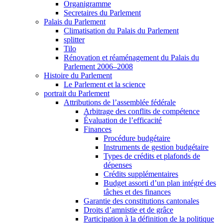
Organigramme
Secretaires du Parlement
Palais du Parlement
Climatisation du Palais du Parlement
splitter
Tilo
Rénovation et réaménagement du Palais du
Parlement 2006–2008
Histoire du Parlement
Le Parlement et la science
portrait du Parlement
Attributions de l’assemblée fédérale
Arbitrage des conflits de compétence
Évaluation de l’efficacité
Finances
Procédure budgétaire
Instruments de gestion budgétaire
Types de crédits et plafonds de
dépenses
Crédits supplémentaires
Budget assorti d’un plan intégré des
tâches et des finances
Garantie des constitutions cantonales
Droits d’amnistie et de grâce
Participation à la définition de la politique