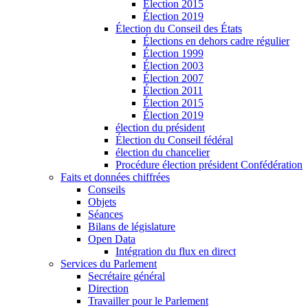
Élection 2015
Élection 2019
Élection du Conseil des États
Élections en dehors cadre régulier
Élection 1999
Élection 2003
Élection 2007
Élection 2011
Élection 2015
Élection 2019
élection du président
Élection du Conseil fédéral
élection du chancelier
Procédure élection président Confédération
Faits et données chiffrées
Conseils
Objets
Séances
Bilans de législature
Open Data
Intégration du flux en direct
Services du Parlement
Secrétaire général
Direction
Travailler pour le Parlement