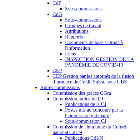
CdF
Sous-commissions
CdG
Sous-commissions
Groupes de travail
Attributions
Rapports
Documents de base / Droits à
l'information
Liens
INSPECTION GESTION DE LA
PANDÉMIE DE COVID-19
CEP
CEP Gestion par les autorités de la fusion
d’urgence de Credit Suisse avec UBS
Autres commissions
Commission des grâces CGra
Commission judiciaire CJ
Publications de la CJ
Postes mis au concours par la
Commission judiciaire
Sous-commission CJ
Commission de l'immunité du Conseil
national CdI-N
Publications CdI-N