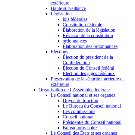
extérieure
Haute surveillance
Législation
lois fédérales
Constitution fédérale
Élaboration de la législation
Révision de la constitution
ordonnances
Élaboration des ordonnances
Élections
Élection du président de la
Confédération
Élection du Conseil fédéral
Élection des juges fédéraux
Préservation de la sécurité intérieure et
extérieure
Organisation de l’Assemblée fédérale
Le Conseil national et ses organes
Doyen de fonction
Le Bureau du Conseil national
Les commissions
Conseil national
Président/e du Conseil national
Bureau provisoire
Le Conseil des États et ses organes