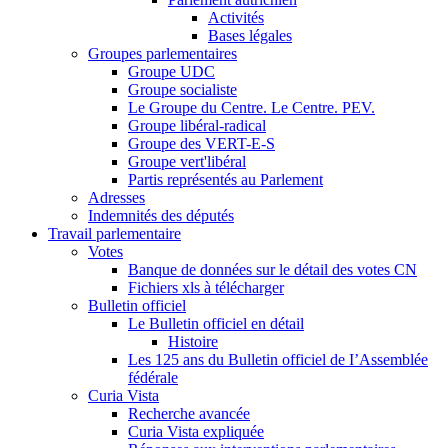
Activités
Bases légales
Groupes parlementaires
Groupe UDC
Groupe socialiste
Le Groupe du Centre. Le Centre. PEV.
Groupe libéral-radical
Groupe des VERT-E-S
Groupe vert'libéral
Partis représentés au Parlement
Adresses
Indemnités des députés
Travail parlementaire
Votes
Banque de données sur le détail des votes CN
Fichiers xls à télécharger
Bulletin officiel
Le Bulletin officiel en détail
Histoire
Les 125 ans du Bulletin officiel de I’Assemblée
fédérale
Curia Vista
Recherche avancée
Curia Vista expliquée