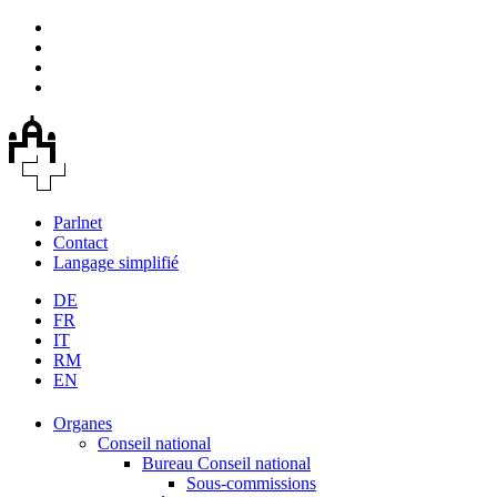
Parlnet
Contact
Langage simplifié
DE
FR
IT
RM
EN
Organes
Conseil national
Bureau Conseil national
Sous-commissions