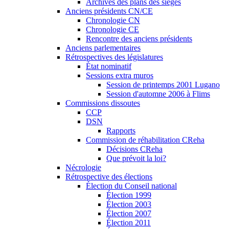
Archives des plans des sièges
Anciens présidents CN/CE
Chronologie CN
Chronologie CE
Rencontre des anciens présidents
Anciens parlementaires
Rétrospectives des législatures
État nominatif
Sessions extra muros
Session de printemps 2001 Lugano
Session d'automne 2006 à Flims
Commissions dissoutes
CCP
DSN
Rapports
Commission de réhabilitation CReha
Décisions CReha
Que prévoit la loi?
Nécrologie
Rétrospective des élections
Élection du Conseil national
Élection 1999
Élection 2003
Élection 2007
Élection 2011