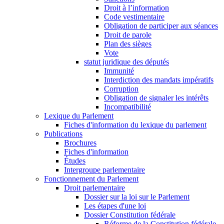
Droit à l’information
Code vestimentaire
Obligation de participer aux séances
Droit de parole
Plan des sièges
Vote
statut juridique des députés
Immunité
Interdiction des mandats impératifs
Corruption
Obligation de signaler les intérêts
Incompatibilité
Lexique du Parlement
Fiches d'information du lexique du parlement
Publications
Brochures
Fiches d'information
Études
Intergroupe parlementaire
Fonctionnement du Parlement
Droit parlementaire
Dossier sur la loi sur le Parlement
Les étapes d'une loi
Dossier Constitution fédérale
Réforme de la Constitution fédérale