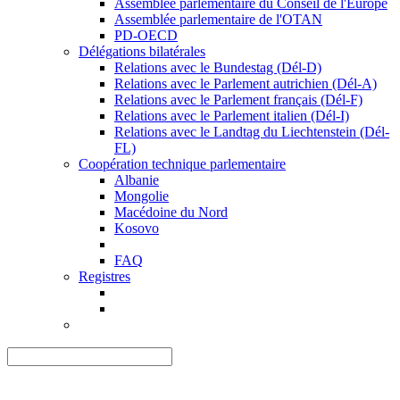
Assemblée parlementaire du Conseil de l'Europe
Assemblée parlementaire de l'OTAN
PD-OECD
Délégations bilatérales
Relations avec le Bundestag (Dél-D)
Relations avec le Parlement autrichien (Dél-A)
Relations avec le Parlement français (Dél-F)
Relations avec le Parlement italien (Dél-I)
Relations avec le Landtag du Liechtenstein (Dél-
FL)
Coopération technique parlementaire
Albanie
Mongolie
Macédoine du Nord
Kosovo
FAQ
Registres