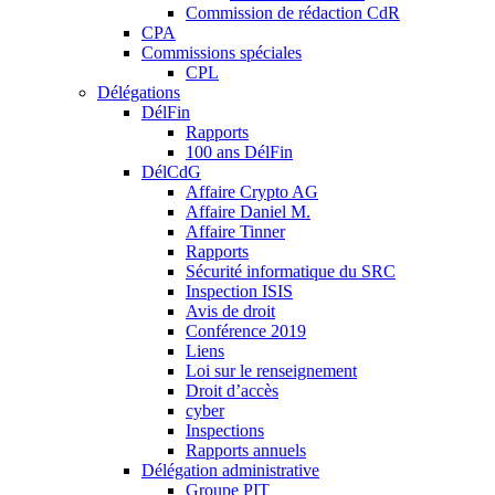
Commission de rédaction CdR
CPA
Commissions spéciales
CPL
Délégations
DélFin
Rapports
100 ans DélFin
DélCdG
Affaire Crypto AG
Affaire Daniel M.
Affaire Tinner
Rapports
Sécurité informatique du SRC
Inspection ISIS
Avis de droit
Conférence 2019
Liens
Loi sur le renseignement
Droit d’accès
cyber
Inspections
Rapports annuels
Délégation administrative
Groupe PIT