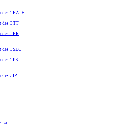
ion des CEATE
on des CTT
on des CER
ion des CSEC
on des CPS
n des CIP
ation