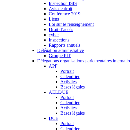
Inspection ISIS
Avis de droit
Conférence 2019
Liens
Loi sur le renseignement
Droit d’accès
cyber
Inspections
Rapports annuels
Délégation administrative
Groupe PIT
Délégations organisations parlementaires internati
APF
Portrait
Calendrier
Activités
Bases légales
AELE/UE
Portrait
Calendrier
Activités
Bases légales
DCE
Portrait
Calendrier