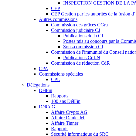
INSPECTION GESTION DE LA P
CEP
CEP Gestion par les autorités de la fusion 
Autres commissions
Commission des grâces CGra
Commission judiciaire CJ
Publications de la CJ
Postes mis au concours par la Commiss
Sous-commission CJ
Commission de l'immunité du Conseil natio
Publications CdI-N
Commission de rédaction CdR
CPA
Commissions spéciales
CPL
Délégations
DélFin
Rapports
100 ans DélFin
DélCdG
Affaire Crypto AG
Affaire Daniel M.
Affaire Tinner
Rapports
Sécurité informatique du SRC