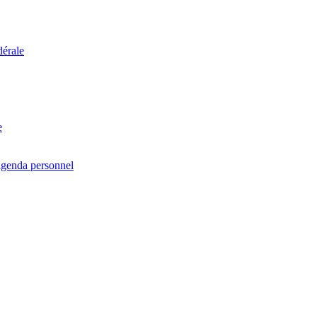
dérale
e
agenda personnel