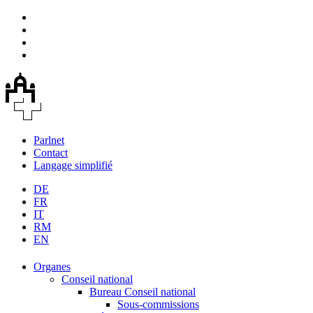
Parlnet
Contact
Langage simplifié
DE
FR
IT
RM
EN
Organes
Conseil national
Bureau Conseil national
Sous-commissions