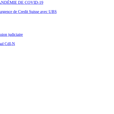
ANDÉMIE DE COVID-19
d’urgence de Credit Suisse avec UBS
ion judiciaire
nal CdI-N