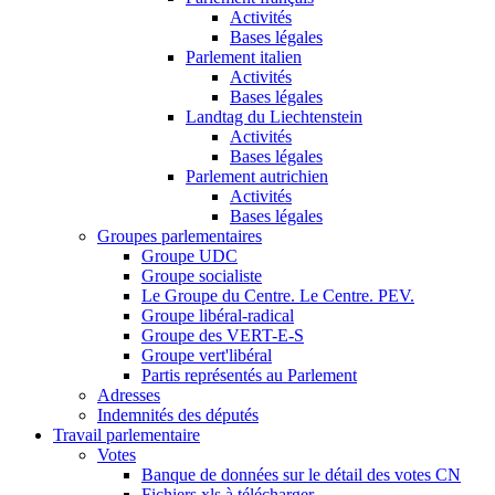
Activités
Bases légales
Parlement italien
Activités
Bases légales
Landtag du Liechtenstein
Activités
Bases légales
Parlement autrichien
Activités
Bases légales
Groupes parlementaires
Groupe UDC
Groupe socialiste
Le Groupe du Centre. Le Centre. PEV.
Groupe libéral-radical
Groupe des VERT-E-S
Groupe vert'libéral
Partis représentés au Parlement
Adresses
Indemnités des députés
Travail parlementaire
Votes
Banque de données sur le détail des votes CN
Fichiers xls à télécharger