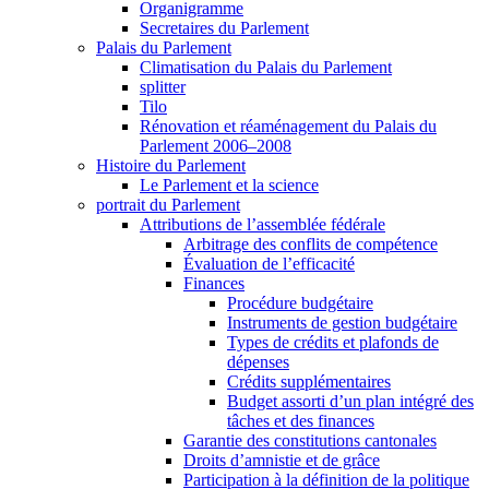
Organigramme
Secretaires du Parlement
Palais du Parlement
Climatisation du Palais du Parlement
splitter
Tilo
Rénovation et réaménagement du Palais du
Parlement 2006–2008
Histoire du Parlement
Le Parlement et la science
portrait du Parlement
Attributions de l’assemblée fédérale
Arbitrage des conflits de compétence
Évaluation de l’efficacité
Finances
Procédure budgétaire
Instruments de gestion budgétaire
Types de crédits et plafonds de
dépenses
Crédits supplémentaires
Budget assorti d’un plan intégré des
tâches et des finances
Garantie des constitutions cantonales
Droits d’amnistie et de grâce
Participation à la définition de la politique