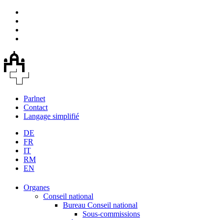
Parlnet
Contact
Langage simplifié
DE
FR
IT
RM
EN
Organes
Conseil national
Bureau Conseil national
Sous-commissions