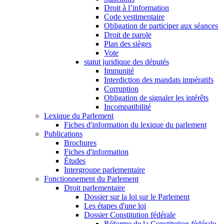
Droit à l’information
Code vestimentaire
Obligation de participer aux séances
Droit de parole
Plan des sièges
Vote
statut juridique des députés
Immunité
Interdiction des mandats impératifs
Corruption
Obligation de signaler les intérêts
Incompatibilité
Lexique du Parlement
Fiches d'information du lexique du parlement
Publications
Brochures
Fiches d'information
Études
Intergroupe parlementaire
Fonctionnement du Parlement
Droit parlementaire
Dossier sur la loi sur le Parlement
Les étapes d'une loi
Dossier Constitution fédérale
Réforme de la Constitution fédérale