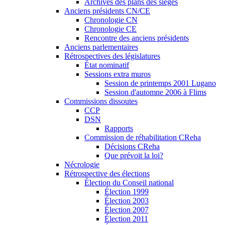
Archives des plans des sièges
Anciens présidents CN/CE
Chronologie CN
Chronologie CE
Rencontre des anciens présidents
Anciens parlementaires
Rétrospectives des législatures
État nominatif
Sessions extra muros
Session de printemps 2001 Lugano
Session d'automne 2006 à Flims
Commissions dissoutes
CCP
DSN
Rapports
Commission de réhabilitation CReha
Décisions CReha
Que prévoit la loi?
Nécrologie
Rétrospective des élections
Élection du Conseil national
Élection 1999
Élection 2003
Élection 2007
Élection 2011