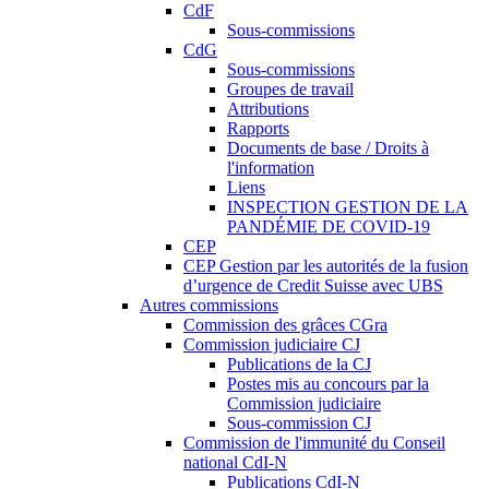
CdF
Sous-commissions
CdG
Sous-commissions
Groupes de travail
Attributions
Rapports
Documents de base / Droits à
l'information
Liens
INSPECTION GESTION DE LA
PANDÉMIE DE COVID-19
CEP
CEP Gestion par les autorités de la fusion
d’urgence de Credit Suisse avec UBS
Autres commissions
Commission des grâces CGra
Commission judiciaire CJ
Publications de la CJ
Postes mis au concours par la
Commission judiciaire
Sous-commission CJ
Commission de l'immunité du Conseil
national CdI-N
Publications CdI-N