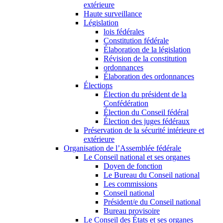
extérieure
Haute surveillance
Législation
lois fédérales
Constitution fédérale
Élaboration de la législation
Révision de la constitution
ordonnances
Élaboration des ordonnances
Élections
Élection du président de la
Confédération
Élection du Conseil fédéral
Élection des juges fédéraux
Préservation de la sécurité intérieure et
extérieure
Organisation de l’Assemblée fédérale
Le Conseil national et ses organes
Doyen de fonction
Le Bureau du Conseil national
Les commissions
Conseil national
Président/e du Conseil national
Bureau provisoire
Le Conseil des États et ses organes