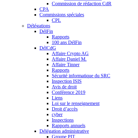
Commission de rédaction CdR
CPA
Commissions spéciales
CPL
Délégations
DélFin
Rapports
100 ans DélFin
DélCdG
Affaire Crypto AG
Affaire Daniel M.
Affaire Tinner
Rapports
Sécurité informatique du SRC
Inspection ISIS
Avis de droit
Conférence 2019
Liens
Loi sur le renseignement
Droit d’accès
cyber
Inspections
Rapports annuels
Délégation administrative
Groupe PIT