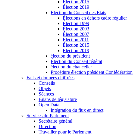
Élection 2015
Élection 2019
Élection du Conseil des États
Élections en dehors cadre régulier
Élection 1999
Élection 2003
Élection 2007
Élection 2011
Élection 2015
Élection 2019
élection du président
Élection du Conseil fédéral
élection du chancelier
Procédure élection président Confédération
Faits et données chiffrées
Conseils
Objets
Séances
Bilans de législature
Open Data
Intégration du flux en direct
Services du Parlement
Secrétaire général
Direction
Travailler pour le Parlement