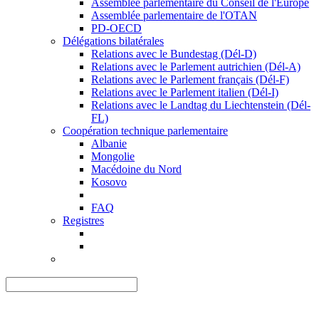
Assemblée parlementaire du Conseil de l'Europe
Assemblée parlementaire de l'OTAN
PD-OECD
Délégations bilatérales
Relations avec le Bundestag (Dél-D)
Relations avec le Parlement autrichien (Dél-A)
Relations avec le Parlement français (Dél-F)
Relations avec le Parlement italien (Dél-I)
Relations avec le Landtag du Liechtenstein (Dél-
FL)
Coopération technique parlementaire
Albanie
Mongolie
Macédoine du Nord
Kosovo
FAQ
Registres