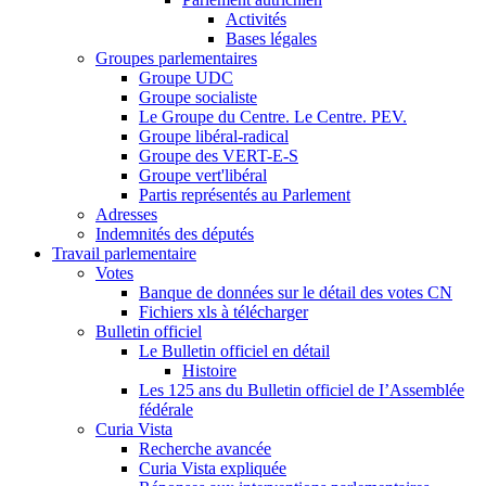
Activités
Bases légales
Groupes parlementaires
Groupe UDC
Groupe socialiste
Le Groupe du Centre. Le Centre. PEV.
Groupe libéral-radical
Groupe des VERT-E-S
Groupe vert'libéral
Partis représentés au Parlement
Adresses
Indemnités des députés
Travail parlementaire
Votes
Banque de données sur le détail des votes CN
Fichiers xls à télécharger
Bulletin officiel
Le Bulletin officiel en détail
Histoire
Les 125 ans du Bulletin officiel de I’Assemblée
fédérale
Curia Vista
Recherche avancée
Curia Vista expliquée