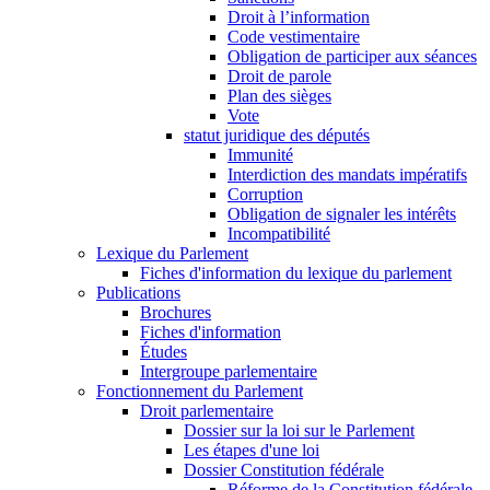
Droit à l’information
Code vestimentaire
Obligation de participer aux séances
Droit de parole
Plan des sièges
Vote
statut juridique des députés
Immunité
Interdiction des mandats impératifs
Corruption
Obligation de signaler les intérêts
Incompatibilité
Lexique du Parlement
Fiches d'information du lexique du parlement
Publications
Brochures
Fiches d'information
Études
Intergroupe parlementaire
Fonctionnement du Parlement
Droit parlementaire
Dossier sur la loi sur le Parlement
Les étapes d'une loi
Dossier Constitution fédérale
Réforme de la Constitution fédérale