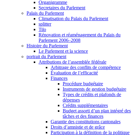
Organigramme
Secretaires du Parlement
Palais du Parlement
Climatisation du Palais du Parlement
splitter
Tilo
Rénovation et réaménagement du Palais du
Parlement 2006–2008
Histoire du Parlement
Le Parlement et la science
portrait du Parlement
Attributions de l’assemblée fédérale
Arbitrage des conflits de compétence
Évaluation de l’efficacité
Finances
Procédure budgétaire
Instruments de gestion budgétaire
Types de crédits et plafonds de
dépenses
Crédits supplémentaires
Budget assorti d’un plan intégré des
tâches et des finances
Garantie des constitutions cantonales
Droits d’amnistie et de grâce
Participation à la définition de la politique