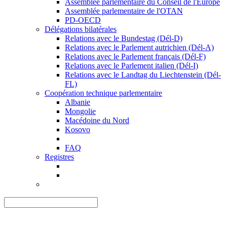
Assemblée parlementaire du Conseil de l'Europe
Assemblée parlementaire de l'OTAN
PD-OECD
Délégations bilatérales
Relations avec le Bundestag (Dél-D)
Relations avec le Parlement autrichien (Dél-A)
Relations avec le Parlement français (Dél-F)
Relations avec le Parlement italien (Dél-I)
Relations avec le Landtag du Liechtenstein (Dél-
FL)
Coopération technique parlementaire
Albanie
Mongolie
Macédoine du Nord
Kosovo
FAQ
Registres