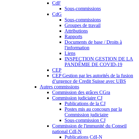
CdF
Sous-commissions
CdG
Sous-commissions
Groupes de travail
Attributions
Rapports
Documents de base / Droits à
l'information
Liens
INSPECTION GESTION DE LA
PANDÉMIE DE COVID-19
CEP
CEP Gestion par les autorités de la fusion
d’urgence de Credit Suisse avec UBS
Autres commissions
Commission des grâces CGra
Commission judiciaire CJ
Publications de la CJ
Postes mis au concours par la
Commission judiciaire
Sous-commission CJ
Commission de l'immunité du Conseil
national CdI-N
Publications CdI-N