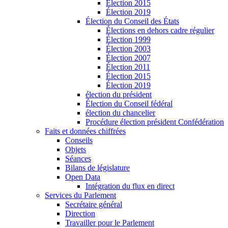
Élection 2015
Élection 2019
Élection du Conseil des États
Élections en dehors cadre régulier
Élection 1999
Élection 2003
Élection 2007
Élection 2011
Élection 2015
Élection 2019
élection du président
Élection du Conseil fédéral
élection du chancelier
Procédure élection président Confédération
Faits et données chiffrées
Conseils
Objets
Séances
Bilans de législature
Open Data
Intégration du flux en direct
Services du Parlement
Secrétaire général
Direction
Travailler pour le Parlement