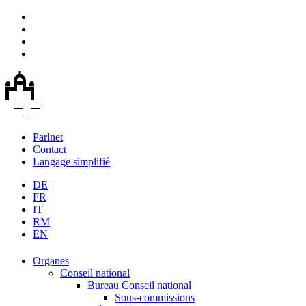
Parlnet
Contact
Langage simplifié
DE
FR
IT
RM
EN
Organes
Conseil national
Bureau Conseil national
Sous-commissions