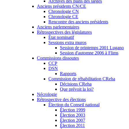
Archives des plans des sièges
Anciens présidents CN/CE
Chronologie CN
Chronologie CE
Rencontre des anciens présidents
Anciens parlementaires
Rétrospectives des législatures
État nominatif
Sessions extra muros
Session de printemps 2001 Lugano
Session d'automne 2006 à Flims
Commissions dissoutes
CCP
DSN
Rapports
Commission de réhabilitation CReha
Décisions CReha
Que prévoit la loi?
Nécrologie
Rétrospective des élections
Élection du Conseil national
Élection 1999
Élection 2003
Élection 2007
Élection 2011