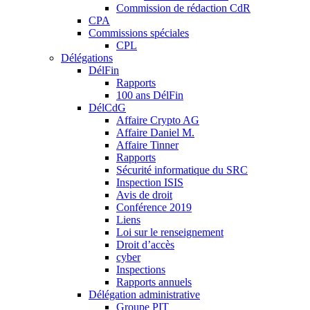
Commission de rédaction CdR
CPA
Commissions spéciales
CPL
Délégations
DélFin
Rapports
100 ans DélFin
DélCdG
Affaire Crypto AG
Affaire Daniel M.
Affaire Tinner
Rapports
Sécurité informatique du SRC
Inspection ISIS
Avis de droit
Conférence 2019
Liens
Loi sur le renseignement
Droit d’accès
cyber
Inspections
Rapports annuels
Délégation administrative
Groupe PIT