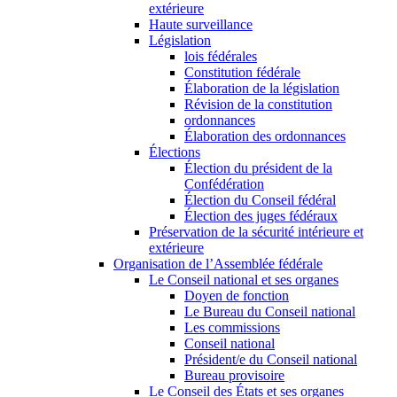
extérieure
Haute surveillance
Législation
lois fédérales
Constitution fédérale
Élaboration de la législation
Révision de la constitution
ordonnances
Élaboration des ordonnances
Élections
Élection du président de la
Confédération
Élection du Conseil fédéral
Élection des juges fédéraux
Préservation de la sécurité intérieure et
extérieure
Organisation de l’Assemblée fédérale
Le Conseil national et ses organes
Doyen de fonction
Le Bureau du Conseil national
Les commissions
Conseil national
Président/e du Conseil national
Bureau provisoire
Le Conseil des États et ses organes