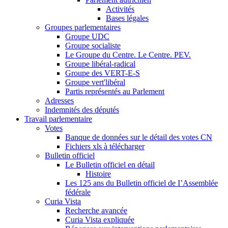
Activités
Bases légales
Groupes parlementaires
Groupe UDC
Groupe socialiste
Le Groupe du Centre. Le Centre. PEV.
Groupe libéral-radical
Groupe des VERT-E-S
Groupe vert'libéral
Partis représentés au Parlement
Adresses
Indemnités des députés
Travail parlementaire
Votes
Banque de données sur le détail des votes CN
Fichiers xls à télécharger
Bulletin officiel
Le Bulletin officiel en détail
Histoire
Les 125 ans du Bulletin officiel de I’Assemblée
fédérale
Curia Vista
Recherche avancée
Curia Vista expliquée