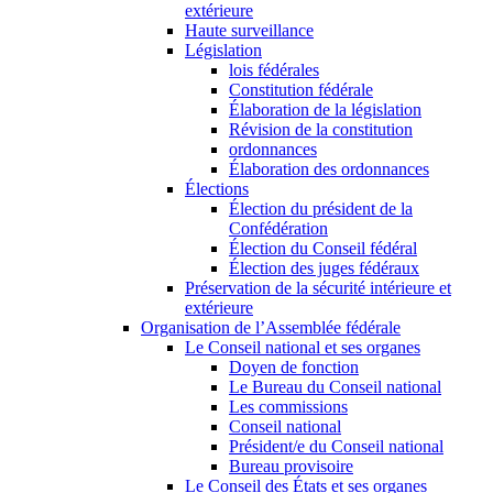
extérieure
Haute surveillance
Législation
lois fédérales
Constitution fédérale
Élaboration de la législation
Révision de la constitution
ordonnances
Élaboration des ordonnances
Élections
Élection du président de la
Confédération
Élection du Conseil fédéral
Élection des juges fédéraux
Préservation de la sécurité intérieure et
extérieure
Organisation de l’Assemblée fédérale
Le Conseil national et ses organes
Doyen de fonction
Le Bureau du Conseil national
Les commissions
Conseil national
Président/e du Conseil national
Bureau provisoire
Le Conseil des États et ses organes