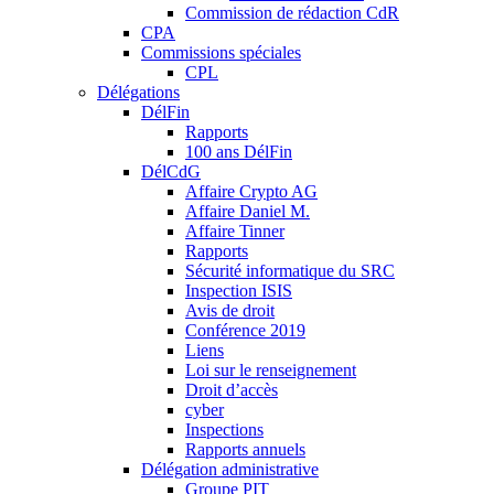
Commission de rédaction CdR
CPA
Commissions spéciales
CPL
Délégations
DélFin
Rapports
100 ans DélFin
DélCdG
Affaire Crypto AG
Affaire Daniel M.
Affaire Tinner
Rapports
Sécurité informatique du SRC
Inspection ISIS
Avis de droit
Conférence 2019
Liens
Loi sur le renseignement
Droit d’accès
cyber
Inspections
Rapports annuels
Délégation administrative
Groupe PIT