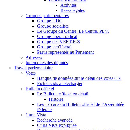
Activités
Bases légales
Groupes parlementaires
Groupe UDC
Groupe socialiste
Le Groupe du Centre. Le Centre. PEV.
Groupe libéral-radical
Groupe des VERT-E-S
Groupe vert'libéral
Partis représentés au Parlement
Adresses
Indemnités des députés
Travail parlementaire
Votes
Banque de données sur le détail des votes CN
Fichiers xls à télécharger
Bulletin officiel
Le Bulletin officiel en détail
Histoire
Les 125 ans du Bulletin officiel de I’Assemblée
fédérale
Curia Vista
Recherche avancée
Curia Vista expliquée