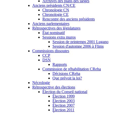
Archives des plans des sièges
Anciens présidents CN/CE
Chronologie CN
Chronologie CE
Rencontre des anciens présidents
Anciens parlementaires
Rétrospectives des législatures
État nominatif
Sessions extra muros
Session de printemps 2001 Lugano
Session d'automne 2006 à Flims
Commissions dissoutes
CCP
DSN
Rapports
Commission de réhabilitation CReha
Décisions CReha
Que prévoit la loi?
Nécrologie
Rétrospective des élections
Élection du Conseil national
Élection 1999
Élection 2003
Élection 2007
Élection 2011