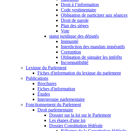
Droit à l’information
Code vestimentaire
Obligation de participer aux séances
Droit de parole
Plan des sièges
Vote
statut juridique des députés
Immunité
Interdiction des mandats impératifs
Corruption
Obligation de signaler les intérêts
Incompatibilité
Lexique du Parlement
Fiches d'information du lexique du parlement
Publications
Brochures
Fiches d'information
Études
Intergroupe parlementaire
Fonctionnement du Parlement
Droit parlementaire
Dossier sur la loi sur le Parlement
Les étapes d'une loi
Dossier Constitution fédérale
Réforme de la Constitution fédérale