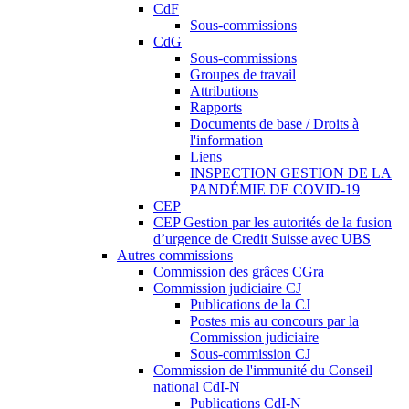
CdF
Sous-commissions
CdG
Sous-commissions
Groupes de travail
Attributions
Rapports
Documents de base / Droits à
l'information
Liens
INSPECTION GESTION DE LA
PANDÉMIE DE COVID-19
CEP
CEP Gestion par les autorités de la fusion
d’urgence de Credit Suisse avec UBS
Autres commissions
Commission des grâces CGra
Commission judiciaire CJ
Publications de la CJ
Postes mis au concours par la
Commission judiciaire
Sous-commission CJ
Commission de l'immunité du Conseil
national CdI-N
Publications CdI-N