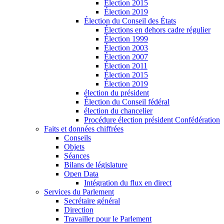
Élection 2015
Élection 2019
Élection du Conseil des États
Élections en dehors cadre régulier
Élection 1999
Élection 2003
Élection 2007
Élection 2011
Élection 2015
Élection 2019
élection du président
Élection du Conseil fédéral
élection du chancelier
Procédure élection président Confédération
Faits et données chiffrées
Conseils
Objets
Séances
Bilans de législature
Open Data
Intégration du flux en direct
Services du Parlement
Secrétaire général
Direction
Travailler pour le Parlement