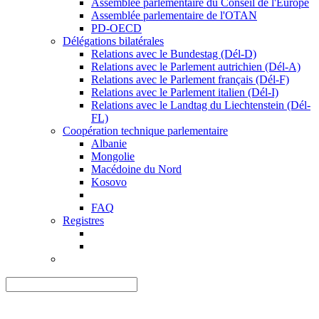
Assemblée parlementaire du Conseil de l'Europe
Assemblée parlementaire de l'OTAN
PD-OECD
Délégations bilatérales
Relations avec le Bundestag (Dél-D)
Relations avec le Parlement autrichien (Dél-A)
Relations avec le Parlement français (Dél-F)
Relations avec le Parlement italien (Dél-I)
Relations avec le Landtag du Liechtenstein (Dél-
FL)
Coopération technique parlementaire
Albanie
Mongolie
Macédoine du Nord
Kosovo
FAQ
Registres