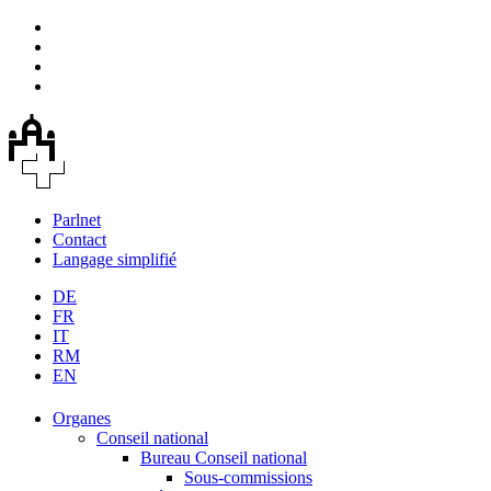
Parlnet
Contact
Langage simplifié
DE
FR
IT
RM
EN
Organes
Conseil national
Bureau Conseil national
Sous-commissions