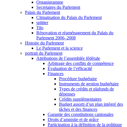
Organigramme
Secretaires du Parlement
Palais du Parlement
Climatisation du Palais du Parlement
splitter
Tilo
Rénovation et réaménagement du Palais du
Parlement 2006–2008
Histoire du Parlement
Le Parlement et la science
portrait du Parlement
Attributions de l’assemblée fédérale
Arbitrage des conflits de compétence
Évaluation de l’efficacité
Finances
Procédure budgétaire
Instruments de gestion budgétaire
Types de crédits et plafonds de
dépenses
Crédits supplémentaires
Budget assorti d’un plan intégré des
tâches et des finances
Garantie des constitutions cantonales
Droits d’amnistie et de grâce
Participation à la définition de la politique