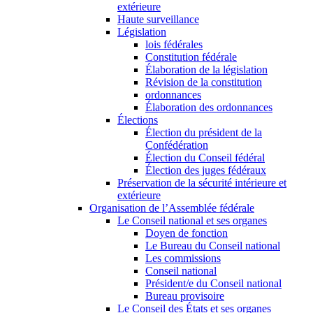
extérieure
Haute surveillance
Législation
lois fédérales
Constitution fédérale
Élaboration de la législation
Révision de la constitution
ordonnances
Élaboration des ordonnances
Élections
Élection du président de la
Confédération
Élection du Conseil fédéral
Élection des juges fédéraux
Préservation de la sécurité intérieure et
extérieure
Organisation de l’Assemblée fédérale
Le Conseil national et ses organes
Doyen de fonction
Le Bureau du Conseil national
Les commissions
Conseil national
Président/e du Conseil national
Bureau provisoire
Le Conseil des États et ses organes