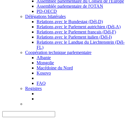
Assemblée parlementaire du Conseil de l'Europe
Assemblée parlementaire de l'OTAN
PD-OECD
Délégations bilatérales
Relations avec le Bundestag (Dél-D)
Relations avec le Parlement autrichien (Dél-A)
Relations avec le Parlement français (Dél-F)
Relations avec le Parlement italien (Dél-I)
Relations avec le Landtag du Liechtenstein (Dél-
FL)
Coopération technique parlementaire
Albanie
Mongolie
Macédoine du Nord
Kosovo
FAQ
Registres