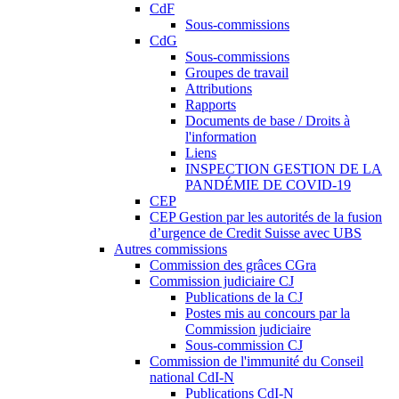
CdF
Sous-commissions
CdG
Sous-commissions
Groupes de travail
Attributions
Rapports
Documents de base / Droits à
l'information
Liens
INSPECTION GESTION DE LA
PANDÉMIE DE COVID-19
CEP
CEP Gestion par les autorités de la fusion
d’urgence de Credit Suisse avec UBS
Autres commissions
Commission des grâces CGra
Commission judiciaire CJ
Publications de la CJ
Postes mis au concours par la
Commission judiciaire
Sous-commission CJ
Commission de l'immunité du Conseil
national CdI-N
Publications CdI-N