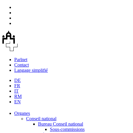
Parlnet
Contact
Langage simplifié
DE
FR
IT
RM
EN
Organes
Conseil national
Bureau Conseil national
Sous-commissions