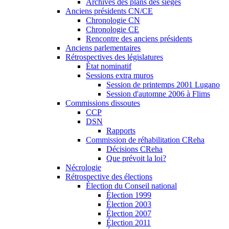
Archives des plans des sièges
Anciens présidents CN/CE
Chronologie CN
Chronologie CE
Rencontre des anciens présidents
Anciens parlementaires
Rétrospectives des législatures
État nominatif
Sessions extra muros
Session de printemps 2001 Lugano
Session d'automne 2006 à Flims
Commissions dissoutes
CCP
DSN
Rapports
Commission de réhabilitation CReha
Décisions CReha
Que prévoit la loi?
Nécrologie
Rétrospective des élections
Élection du Conseil national
Élection 1999
Élection 2003
Élection 2007
Élection 2011