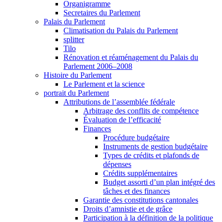
Organigramme
Secretaires du Parlement
Palais du Parlement
Climatisation du Palais du Parlement
splitter
Tilo
Rénovation et réaménagement du Palais du
Parlement 2006–2008
Histoire du Parlement
Le Parlement et la science
portrait du Parlement
Attributions de l’assemblée fédérale
Arbitrage des conflits de compétence
Évaluation de l’efficacité
Finances
Procédure budgétaire
Instruments de gestion budgétaire
Types de crédits et plafonds de
dépenses
Crédits supplémentaires
Budget assorti d’un plan intégré des
tâches et des finances
Garantie des constitutions cantonales
Droits d’amnistie et de grâce
Participation à la définition de la politique