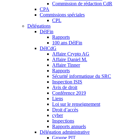
Commission de rédaction CdR
CPA
Commissions spéciales
CPL
Délégations
DélFin
Rapports
100 ans DélFin
DélCdG
Affaire Crypto AG
Affaire Daniel M.
Affaire Tinner
Rapports
Sécurité informatique du SRC
Inspection ISIS
Avis de droit
Conférence 2019
Liens
Loi sur le renseignement
Droit d’accès
cyber
Inspections
Rapports annuels
Délégation administrative
Groupe PIT