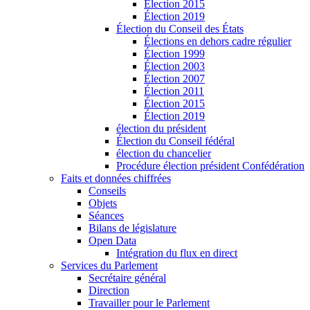
Élection 2015
Élection 2019
Élection du Conseil des États
Élections en dehors cadre régulier
Élection 1999
Élection 2003
Élection 2007
Élection 2011
Élection 2015
Élection 2019
élection du président
Élection du Conseil fédéral
élection du chancelier
Procédure élection président Confédération
Faits et données chiffrées
Conseils
Objets
Séances
Bilans de législature
Open Data
Intégration du flux en direct
Services du Parlement
Secrétaire général
Direction
Travailler pour le Parlement