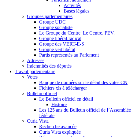
Activités
Bases légales
Groupes parlementaires
Groupe UDC
Groupe socialiste
Le Groupe du Centre. Le Centre. PEV.
Groupe libéral-radical
Groupe des VERT-E-S
Groupe vert'libéral
Partis représentés au Parlement
Adresses
Indemnités des députés
Travail parlementaire
Votes
Banque de données sur le détail des votes CN
Fichiers xls à télécharger
Bulletin officiel
Le Bulletin officiel en détail
Histoire
Les 125 ans du Bulletin officiel de I’Assemblée
fédérale
Curia Vista
Recherche avancée
Curia Vista expliquée