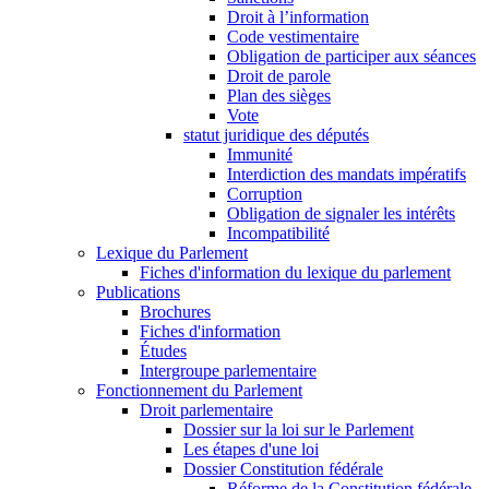
Droit à l’information
Code vestimentaire
Obligation de participer aux séances
Droit de parole
Plan des sièges
Vote
statut juridique des députés
Immunité
Interdiction des mandats impératifs
Corruption
Obligation de signaler les intérêts
Incompatibilité
Lexique du Parlement
Fiches d'information du lexique du parlement
Publications
Brochures
Fiches d'information
Études
Intergroupe parlementaire
Fonctionnement du Parlement
Droit parlementaire
Dossier sur la loi sur le Parlement
Les étapes d'une loi
Dossier Constitution fédérale
Réforme de la Constitution fédérale